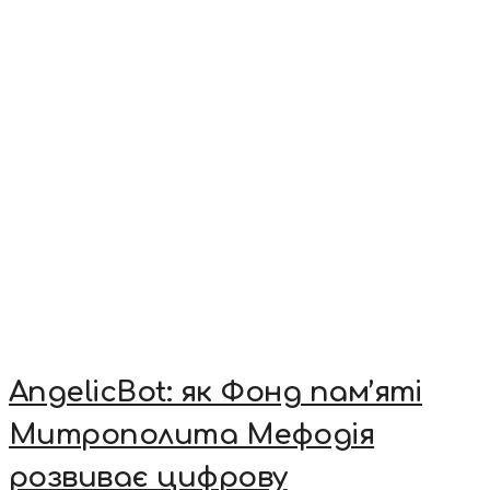
AngelicBot: як Фонд пам’яті
Митрополита Мефодія
розвиває цифрову