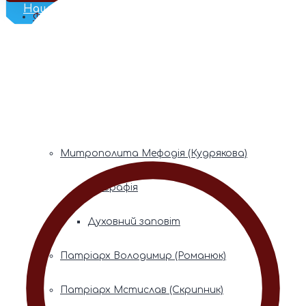
Наш Телеграм
Фонди пам’яті
Митрополита Володимира (Сабодана)
Біографія
Духовний заповіт
Митрополита Мефодія (Кудрякова)
Біографія
Духовний заповіт
Патріарх Володимир (Романюк)
Патріарх Мстислав (Скрипник)