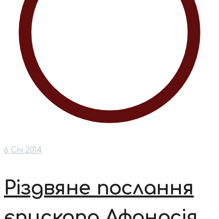
6 Січ 2014
Різдвяне послання
єпископа Афанасія