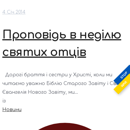
4 Січ 2014
Проповідь в неділю
святих отців
STOP
Дорогі браття і сестри у Христі, коли ми
WAR
читаємо уважно Біблію Старого Завіту і Святі
Євангелія Нового Завіту, ми...
із
Новини