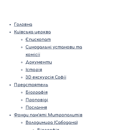
Головна
Київська церква
Єпископат
Синодальні установи та
комісії
Документи
Історія
3D екскурсія Софії
Предстоятель
Біографія
Проповіді
Послання
Фонди пам’яті Митрополитів
Володимира (Сабодана)