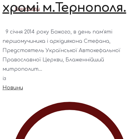
храмі м.Тернополя.
Контакти
9 січня 2014 року Божого, в день пам’яті
першомучиника і архідиякона Стефана,
Предстоятель Української Автокефальної
Православної Церкви, Блаженнійший
митрополит...
із
Новини