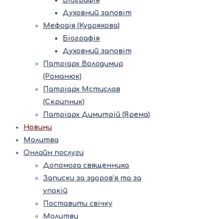
Біографія
Духовний заповіт
Мефодія (Кудрякова)
Біографія
Духовний заповіт
Патріарх Володимир
(Романюк)
Патріарх Мстислав
(Скрипник)
Патріарх Димитрій (Ярема)
Новини
Молитва
Онлайн послуги
Допомога священника
Записки за здоров’я та за
упокій
Поставити свічку
Молитви