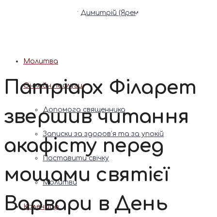
Патріарх Димитрій (Ярема)
Новини
Молитва
Патріарх Філарет
Онлайн послуги
звершив читання
Допомога священника
Записки за здоров’я та за упокій
акафісту перед
Поставити свічку
мощами святієї
Молитви
Варвари в День
Календар