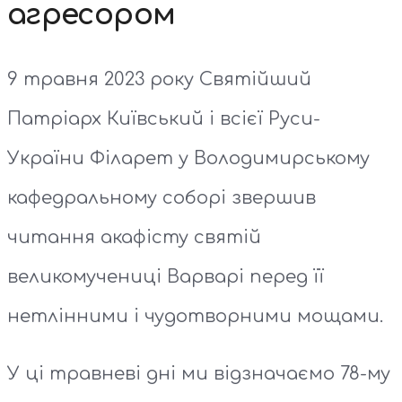
агресором
9 травня 2023 року Святійший
Патріарх Київський і всієї Руси-
України Філарет у Володимирському
кафедральному соборі звершив
читання акафісту святій
великомучениці Варварі перед її
нетлінними і чудотворними мощами.
У ці травневі дні ми відзначаємо 78-му