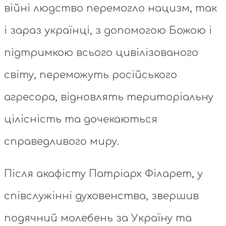
війні людство перемогло нацизм, так
і зараз українці, з допомогою Божою і
підтримкою всього цивілізованого
світу, переможуть російського
агресора, відновлять територіальну
цілісність та дочекаються
справедливого миру.
Після акафісту Патріарх Філарет, у
співслужінні духовенства, звершив
подячний молебень за Україну та