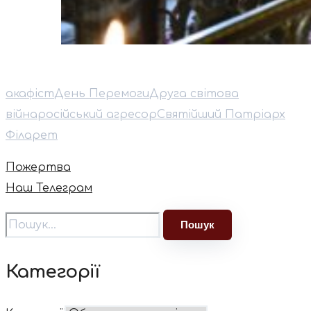
акафіст
День Перемоги
Друга світова
війна
російський агресор
Святійший Патріарх
Філарет
Пожертва
Наш Телеграм
Категорії