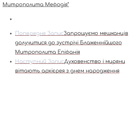
Митрополита Мефодія"
Попередня Запис
Запрошуємо мешканців
долучитися до зустрічі Блаженнійшого
Митрополита Епіфанія
Наступний Запис
Духовенство і миряни
вітають архієрея з днем народження