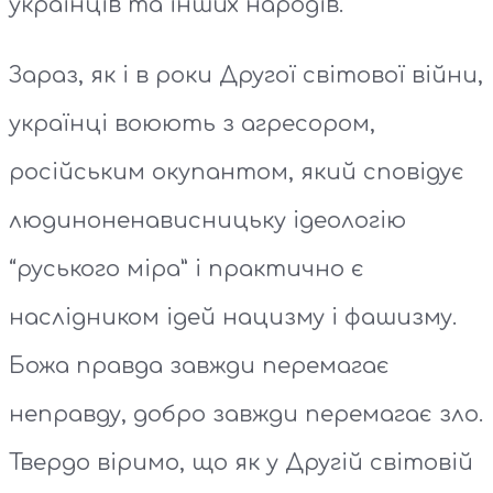
українців та інших народів.
Зараз, як і в роки Другої світової війни,
українці воюють з агресором,
російським окупантом, який сповідує
людиноненависницьку ідеологію
“руського міра” і практично є
наслідником ідей нацизму і фашизму.
Божа правда завжди перемагає
неправду, добро завжди перемагає зло.
Твердо віримо, що як у Другій світовій