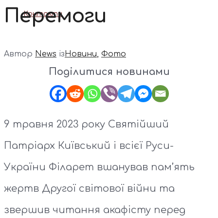
Перемоги
Контакти
Автор
News
із
Новини
,
Фото
Поділитися новинами
9 травня 2023 року Святійший
Патріарх Київський і всієї Руси-
України Філарет вшанував пам’ять
жертв Другої світової війни та
звершив читання акафісту перед