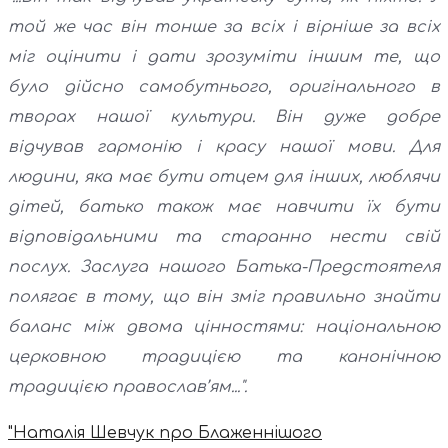
той же час він тонше за всіх і вірніше за всіх
міг оцінити і дати зрозуміти іншим те, що
було дійсно самобутнього, оригінального в
творах нашої культури. Він дуже добре
відчував гармонію і красу нашої мови. Для
людини, яка має бути отцем для інших, люблячи
дітей, батько також має навчити їх бути
відповідальними та старанно нести свій
послух. Заслуга нашого Батька-Предстоятеля
полягає в тому, що він зміг правильно знайти
баланс між двома цінностями: національною
церковною традицією та канонічною
традицією православ’ям...".
"Наталія Шевчук про Блаженнішого