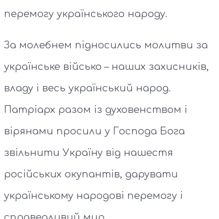
перемогу українського народу.
За молебнем підносились молитви за
українське військо – наших захисників,
владу і весь український народ.
Патріарх разом із духовенством і
вірянами просили у Господа Бога
звільнити Україну від нашестя
російських окупантів, дарувати
українському народові перемогу і
справедливий мир.