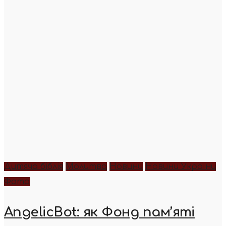
Дитяча біблія
Молитва
Новини
Новини України
Фото
AngelicBot: як Фонд пам’яті