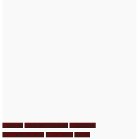
Новини
Новини України
Послання
Предстоятель
Проповіді
Фото