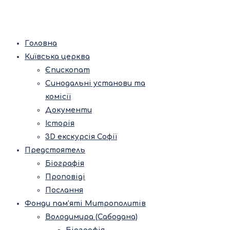
Головна
Київська церква
Єпископат
Синодальні установи та
комісії
Документи
Історія
3D екскурсія Софії
Предстоятель
Біографія
Проповіді
Послання
Фонди пам’яті Митрополитів
Володимира (Сабодана)