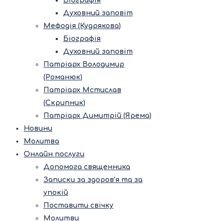
Біографія
Духовний заповіт
Мефодія (Кудрякова)
Біографія
Духовний заповіт
Патріарх Володимир
(Романюк)
Патріарх Мстислав
(Скрипник)
Патріарх Димитрій (Ярема)
Новини
Молитва
Онлайн послуги
Допомога священника
Записки за здоров’я та за
упокій
Поставити свічку
Молитви