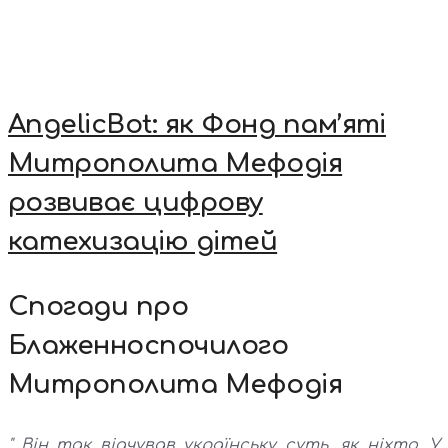
AngelicBot: як Фонд пам’яті
Митрополита Мефодія
розвиває цифрову
катехизацію дітей
Спогади про
Блаженноспочилого
Митрополита Мефодія
"...Він так відчував українську суть, як ніхто. У