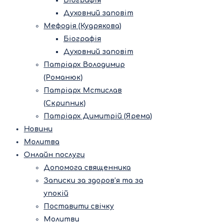
Біографія
Духовний заповіт
Мефодія (Кудрякова)
Біографія
Духовний заповіт
Патріарх Володимир
(Романюк)
Патріарх Мстислав
(Скрипник)
Патріарх Димитрій (Ярема)
Новини
Молитва
Онлайн послуги
Допомога священника
Записки за здоров’я та за
упокій
Поставити свічку
Молитви