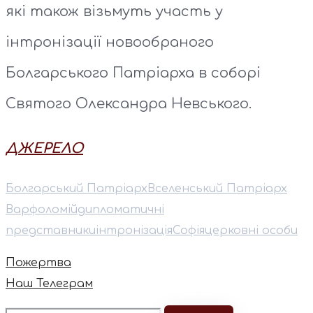
які також візьмуть участь у
інтронізації новообраного
Болгарського Патріарха в соборі
Святого Олександра Невського.
ДЖЕРЕЛО
Болгарський Патріарх
Вселенський Патріарх
Варфоломій
дипломатичні
представники
інтронізація
Софія
церковні особи
Пожертва
Наш Телеграм