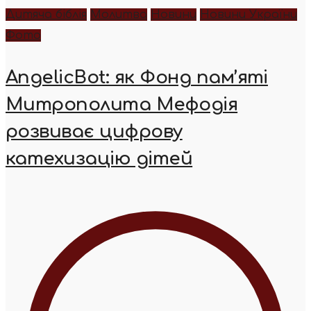
Дитяча біблія
Молитва
Новини
Новини України
Фото
AngelicBot: як Фонд пам’яті
Митрополита Мефодія
розвиває цифрову
катехизацію дітей