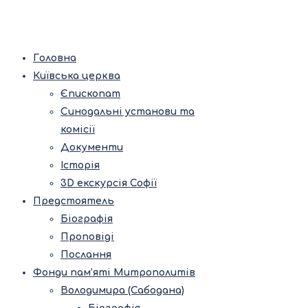
Головна
Київська церква
Єпископат
Синодальні установи та
комісії
Документи
Історія
3D екскурсія Софії
Предстоятель
Біографія
Проповіді
Послання
Фонди пам’яті Митрополитів
Володимира (Сабодана)