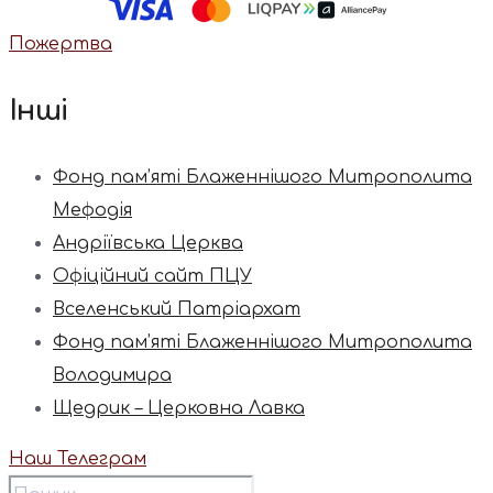
Пожертва
Інші
Фонд пам’яті Блаженнішого Митрополита
Мефодія
Андріївська Церква
Офіційний сайт ПЦУ
Вселенський Патріархат
Фонд пам’яті Блаженнішого Митрополита
Володимира
Щедрик – Церковна Лавка
Наш Телеграм