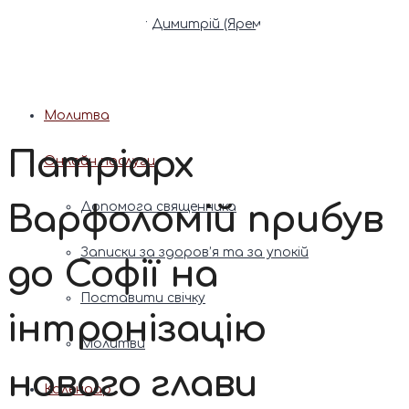
Патріарх Димитрій (Ярема)
Новини
Молитва
Патріарх
Онлайн послуги
Варфоломій прибув
Допомога священника
Записки за здоров’я та за упокій
до Софії на
Поставити свічку
інтронізацію
Молитви
нового глави
Календар