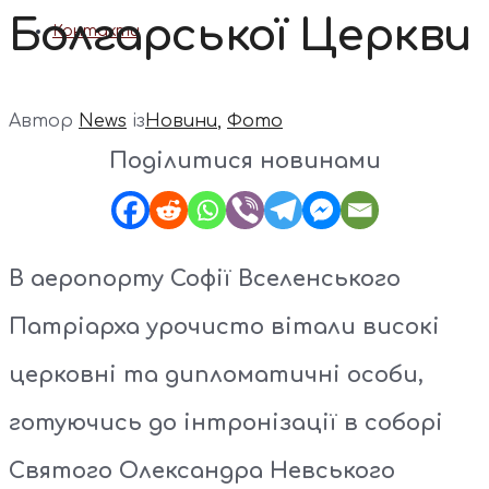
Болгарської Церкви
Контакти
Автор
News
із
Новини
,
Фото
Поділитися новинами
В аеропорту Софії Вселенського
Патріарха урочисто вітали високі
церковні та дипломатичні особи,
готуючись до інтронізації в соборі
Святого Олександра Невського