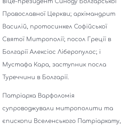
віце-президент Синоду Болгарської
Православної Церкви; архімандрит
Василій, протосинкел Софійської
Святої Митрополії; посол Греції в
Болгарії Алексіос Ліберопулос; і
Мустафа Кара, заступник посла
Туреччини в Болгарії.
Патріарха Варфоломія
супроводжували митрополити та
єпископи Вселенського Патріархату,