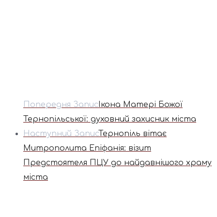
Попередня Запис
Ікона Матері Божої
Тернопільської: духовний захисник міста
Наступний Запис
Тернопіль вітає
Митрополита Епіфанія: візит
Предстоятеля ПЦУ до найдавнішого храму
міста