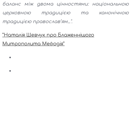
баланс між двома цінностями: національною
церковною традицією та канонічною
традицією православ’ям...".
"Наталія Шевчук про Блаженнішого
Митрополита Мефодія"