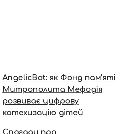
AngelicBot: як Фонд пам’яті
Митрополита Мефодія
розвиває цифрову
катехизацію дітей
Спогади про