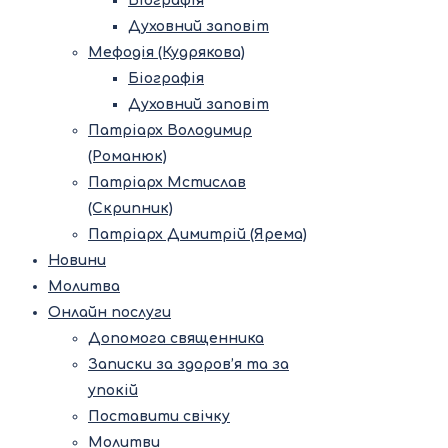
Біографія
Духовний заповіт
Мефодія (Кудрякова)
Біографія
Духовний заповіт
Патріарх Володимир
(Романюк)
Патріарх Мстислав
(Скрипник)
Патріарх Димитрій (Ярема)
Новини
Молитва
Онлайн послуги
Допомога священника
Записки за здоров’я та за
упокій
Поставити свічку
Молитви