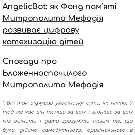
AngelicBot: як Фонд пам’яті
Митрополита Мефодія
розвиває цифрову
катехизацію дітей
Спогади про
Блаженноспочилого
Митрополита Мефодія
"...Він так відчував українську суть, як ніхто. У
той же час він тонше за всіх і вірніше за всіх
міг оцінити і дати зрозуміти іншим те, що
було дійсно самобутнього, оригінального в