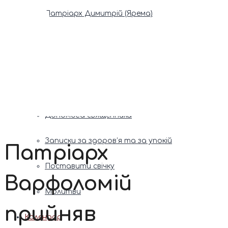
Патріарх Димитрій (Ярема)
Новини
Молитва
Онлайн послуги
Допомога священника
Записки за здоров’я та за упокій
Патріарх
Поставити свічку
Варфоломій
Молитви
прийняв
Календар