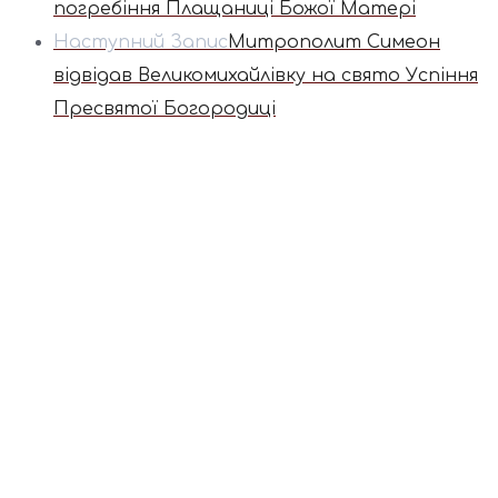
погребіння Плащаниці Божої Матері
Наступний Запис
Митрополит Симеон
відвідав Великомихайлівку на свято Успіння
Пресвятої Богородиці