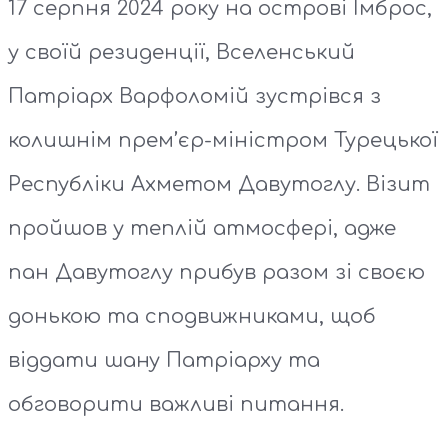
17 серпня 2024 року на острові Імброс,
у своїй резиденції, Вселенський
Патріарх Варфоломій зустрівся з
колишнім прем’єр-міністром Турецької
Республіки Ахметом Давутоглу. Візит
пройшов у теплій атмосфері, адже
пан Давутоглу прибув разом зі своєю
донькою та сподвижниками, щоб
віддати шану Патріарху та
обговорити важливі питання.