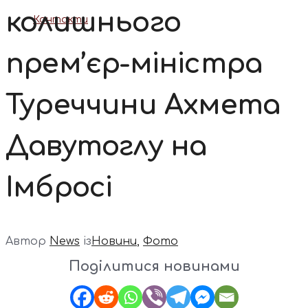
колишнього
Контакти
прем’єр-міністра
Туреччини Ахмета
Давутоглу на
Імбросі
Автор
News
із
Новини
,
Фото
Поділитися новинами