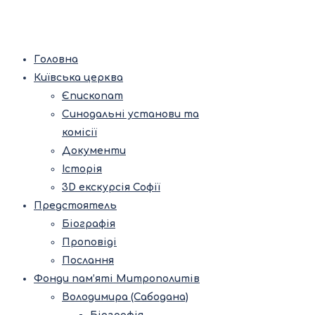
Головна
Київська церква
Єпископат
Синодальні установи та
комісії
Документи
Історія
3D екскурсія Софії
Предстоятель
Біографія
Проповіді
Послання
Фонди пам’яті Митрополитів
Володимира (Сабодана)