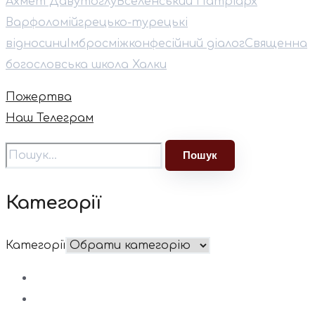
Ахмет Давутоглу
Вселенський Патріарх
Варфоломій
грецько-турецькі
відносини
Імброс
міжконфесійний діалог
Священна
богословська школа Халки
Пожертва
Наш Телеграм
Категорії
Категорії