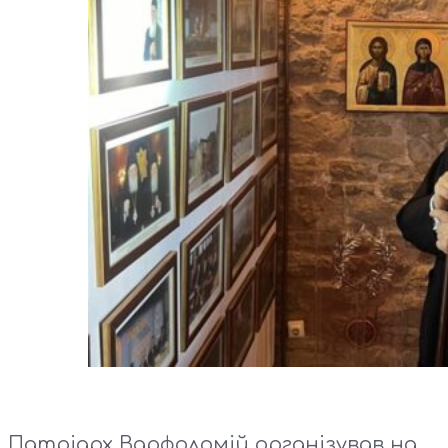
Патріарх Варфоломій організував на