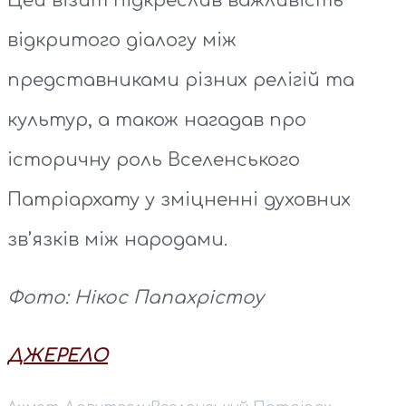
Цей візит підкреслив важливість
відкритого діалогу між
представниками різних релігій та
культур, а також нагадав про
історичну роль Вселенського
Патріархату у зміцненні духовних
зв’язків між народами.
Фото: Нікос Папахрістоу
ДЖЕРЕЛО