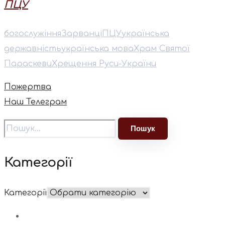
ПЦУ
богослужіння
Зарванці
ПЦУ
українська
державність
українська мова
Храм Святої
Параскеви
Хрещення Руси-України
Пожертва
Наш Телеграм
Категорії
Категорії