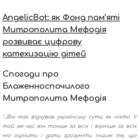
AngelicBot: як Фонд пам’яті
Митрополита Мефодія
розвиває цифрову
катехизацію дітей
Спогади про
Блаженноспочилого
Митрополита Мефодія
"...Він так відчував українську суть, як ніхто. У
той же час він тонше за всіх і вірніше за всіх
міг оцінити і дати зрозуміти іншим те, що