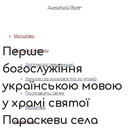
Патріарх Димитрій (Ярема)
Новини
Молитва
Перше
Онлайн послуги
богослужіння
Допомога священника
Записки за здоров’я та за упокій
українською мовою
Поставити свічку
у храмі святої
Молитви
Параскеви села
Календар