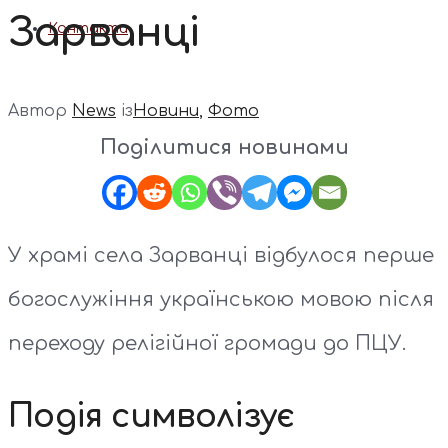
Зарванці
Контакти
Автор
News
із
Новини
,
Фото
Поділитися новинами
У храмі села Зарванці відбулося перше
богослужіння українською мовою після
переходу релігійної громади до ПЦУ.
Подія символізує