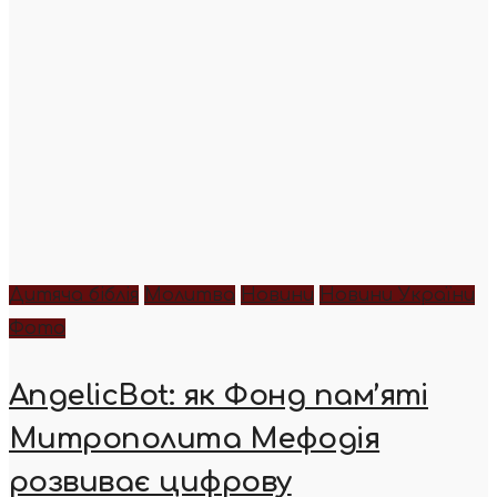
Дитяча біблія
Молитва
Новини
Новини України
Фото
AngelicBot: як Фонд пам’яті
Митрополита Мефодія
розвиває цифрову