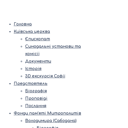
Головна
Київська церква
Єпископат
Синодальні установи та
комісії
Документи
Історія
3D екскурсія Софії
Предстоятель
Біографія
Проповіді
Послання
Фонди пам’яті Митрополитів
Володимира (Сабодана)