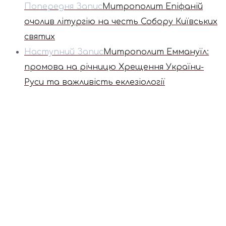
Попередня Запис
Митрополит Епіфаній
очолив літургію на честь Собору Київських
святих
Наступний Запис
Митрополит Еммануїл:
промова на річницю Хрещення України-
Руси та важливість еклезіології