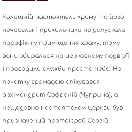
Колишній настоятель храму та його
нечисельні прихильники не допускали
парафіян у приміщення храму, тому
вони збиралися на церковному подвір’ї
і проводили служби просто неба. На
початку громадою опікувався
архімандрит Софроній (Чуприна), а
нещодавно настоятелем церкви був
призначений протоієрей Сергій