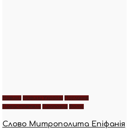
Новини
Новини України
Послання
Предстоятель
Проповіді
Фото
Слово Митрополита Епіфанія