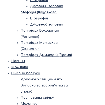
Біографія
Духовний заповіт
Мефодія (Кудрякова)
Біографія
Духовний заповіт
Патріарх Володимир
(Романюк)
Патріарх Мстислав
(Скрипник)
Патріарх Димитрій (Ярема)
Новини
Молитва
Онлайн послуги
Допомога священника
Записки за здоров’я та за
упокій
Поставити свічку
Молитви