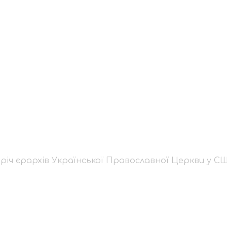
зустріч єрархів Украї
и у США із Патріарх
булі
річ єрархів Української Православної Церкви у С