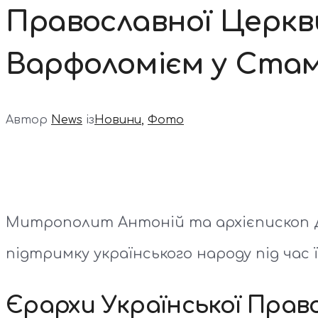
Православної Церкв
Варфоломієм у Стам
Автор
News
із
Новини
,
Фото
Митрополит Антоній та архієпископ Д
підтримку українського народу під час ї
Єрархи Української Прав