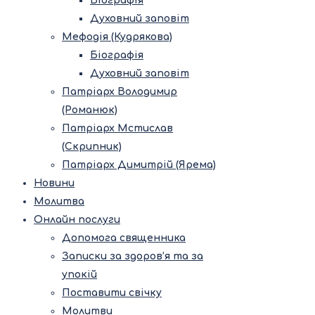
Біографія
Духовний заповіт
Мефодія (Кудрякова)
Біографія
Духовний заповіт
Патріарх Володимир
(Романюк)
Патріарх Мстислав
(Скрипник)
Патріарх Димитрій (Ярема)
Новини
Молитва
Онлайн послуги
Допомога священника
Записки за здоров’я та за
упокій
Поставити свічку
Молитви