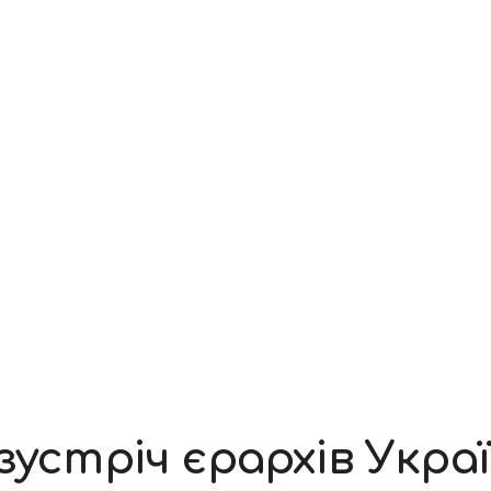
зустріч єрархів Украї