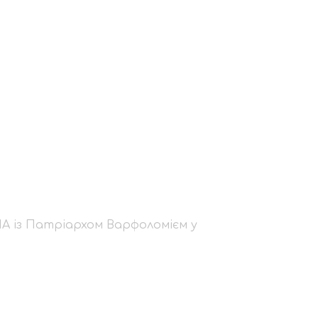
нської
ом
ША із Патріархом Варфоломієм у