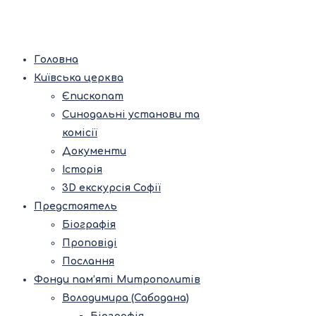
Головна
Київська церква
Єпископат
Синодальні установи та
комісії
Документи
Історія
3D екскурсія Софії
Предстоятель
Біографія
Проповіді
Послання
Фонди пам’яті Митрополитів
Володимира (Сабодана)