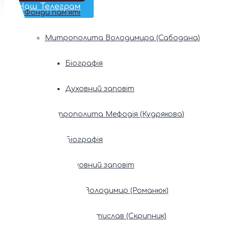
Наш Телеграм
Фонди пам’яті
Митрополита Володимира (Сабодана)
Біографія
Духовний заповіт
Митрополита Мефодія (Кудрякова)
Біографія
Духовний заповіт
Патріарх Володимир (Романюк)
Патріарх Мстислав (Скрипник)