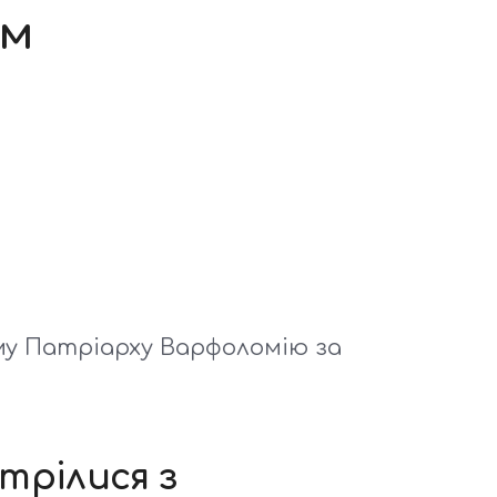
ом
у Патріарху Варфоломію за
трілися з