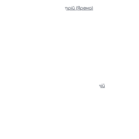
Патріарх Димитрій (Ярема)
Новини
Молитва
Онлайн послуги
Допомога священника
Записки за здоров’я та за упокій
Поставити свічку
Молитви
Календар