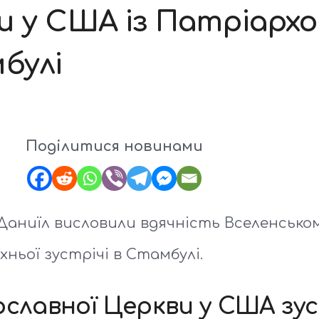
и у США із Патріарх
булі
Поділитися новинами
аниїл висловили вдячність Вселенськом
хньої зустрічі в Стамбулі.
ославної Церкви у США зус