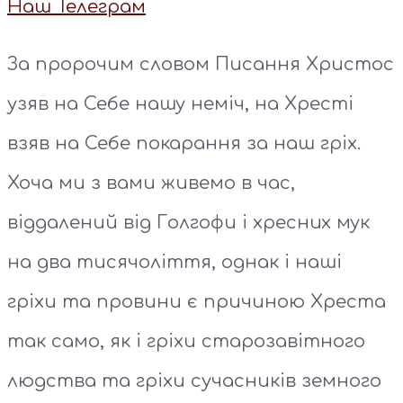
Наш Телеграм
За пророчим словом Писання Христос
узяв на Себе нашу неміч, на Хресті
взяв на Себе покарання за наш гріх.
Хоча ми з вами живемо в час,
віддалений від Голгофи і хресних мук
на два тисячоліття, однак і наші
гріхи та провини є причиною Хреста
так само, як і гріхи старозавітного
людства та гріхи сучасників земного