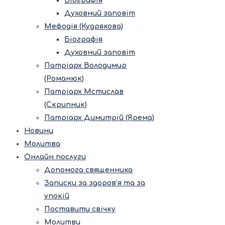
Біографія
Духовний заповіт
Мефодія (Кудрякова)
Біографія
Духовний заповіт
Патріарх Володимир
(Романюк)
Патріарх Мстислав
(Скрипник)
Патріарх Димитрій (Ярема)
Новини
Молитва
Онлайн послуги
Допомога священника
Записки за здоров’я та за
упокій
Поставити свічку
Молитви