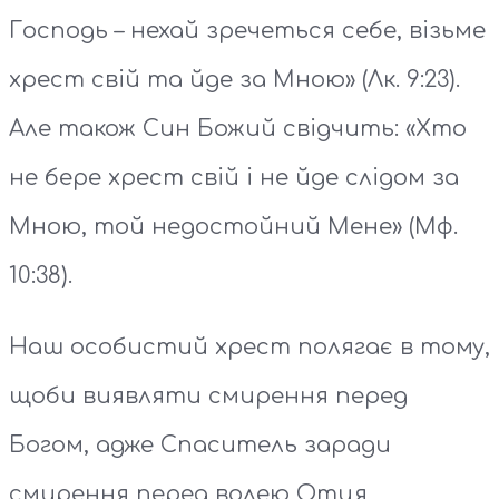
Господь – нехай зречеться себе, візьме
хрест свій та йде за Мною» (Лк. 9:23).
Але також Син Божий свідчить: «Хто
не бере хрест свій і не йде слідом за
Мною, той недостойний Мене» (Мф.
10:38).
Наш особистий хрест полягає в тому,
щоби виявляти смирення перед
Богом, адже Спаситель заради
смирення перед волею Отця