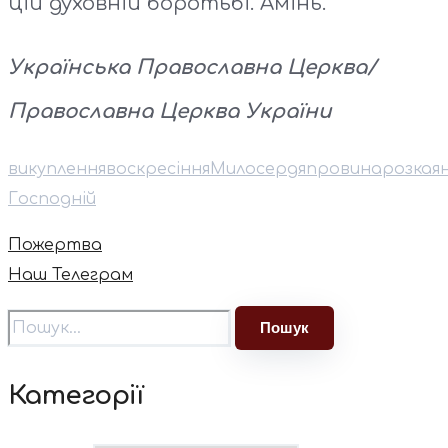
цій духовній боротьбі. Амінь.
Українська Правoславна Церква/
Православна Церква України
викуплення
воскресіння
Милосердя
провина
розкая
Господній
Пожертва
Наш Телеграм
Категорії