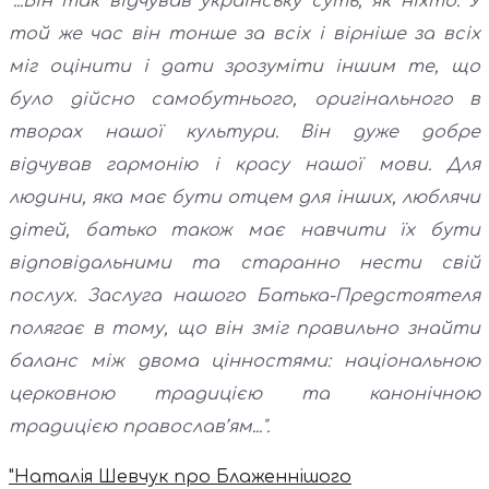
"...Він так відчував українську суть, як ніхто. У
той же час він тонше за всіх і вірніше за всіх
міг оцінити і дати зрозуміти іншим те, що
було дійсно самобутнього, оригінального в
творах нашої культури. Він дуже добре
відчував гармонію і красу нашої мови. Для
людини, яка має бути отцем для інших, люблячи
дітей, батько також має навчити їх бути
відповідальними та старанно нести свій
послух. Заслуга нашого Батька-Предстоятеля
полягає в тому, що він зміг правильно знайти
баланс між двома цінностями: національною
церковною традицією та канонічною
традицією православ’ям...".
"Наталія Шевчук про Блаженнішого