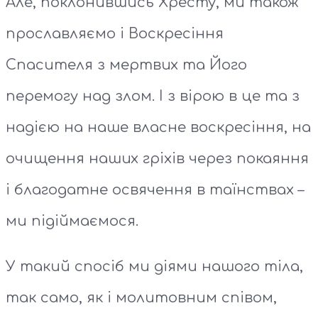
Але, поклонившись Хресту, ми також
прославляємо і Воскресіння
Спасителя з мертвих та Його
перемогу над злом. І з вірою в це та з
надією на наше власне воскресіння, на
очищення наших гріхів через покаяння
і благодатне освячення в таїнствах –
ми підіймаємося.
У такий спосіб ми діями нашого тіла,
так само, як і молитовним співом,