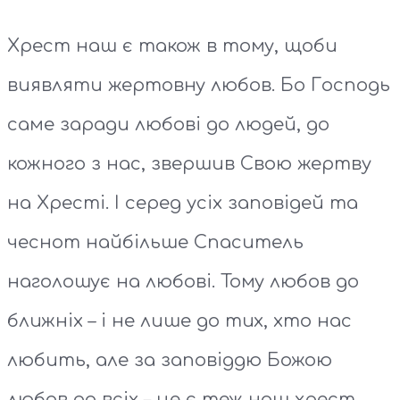
Хрест наш є також в тому, щоби
виявляти жертовну любов. Бо Господь
саме заради любові до людей, до
кожного з нас, звершив Свою жертву
на Хресті. І серед усіх заповідей та
чеснот найбільше Спаситель
наголошує на любові. Тому любов до
ближніх – і не лише до тих, хто нас
любить, але за заповіддю Божою
любов до всіх – це є теж наш хрест.