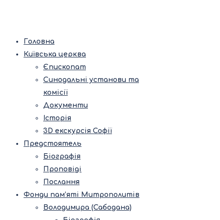
Головна
Київська церква
Єпископат
Синодальні установи та
комісії
Документи
Історія
3D екскурсія Софії
Предстоятель
Біографія
Проповіді
Послання
Фонди пам’яті Митрополитів
Володимира (Сабодана)