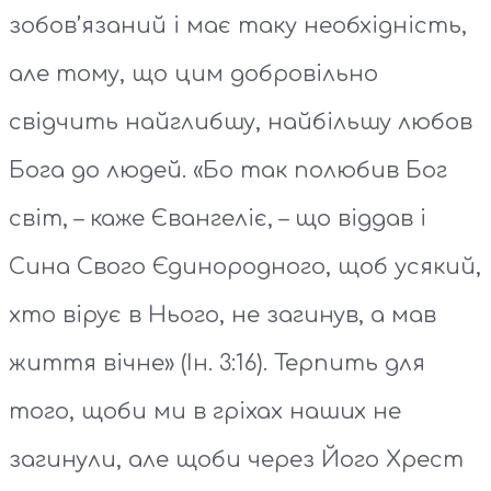
зобов’язаний і має таку необхідність,
але тому, що цим добровільно
свідчить найглибшу, найбільшу любов
Бога до людей. «Бо так полюбив Бог
світ, – каже Євангеліє, – що віддав і
Сина Свого Єдинородного, щоб усякий,
хто вірує в Нього, не загинув, а мав
життя вічне» (Ін. 3:16). Терпить для
того, щоби ми в гріхах наших не
загинули, але щоби через Його Хрест