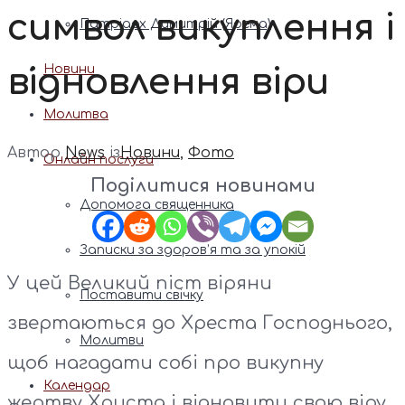
символ викуплення і
Патріарх Димитрій (Ярема)
відновлення віри
Новини
Молитва
Автор
News
із
Новини
,
Фото
Онлайн послуги
Поділитися новинами
Допомога священника
Записки за здоров’я та за упокій
У цей Великий піст віряни
Поставити свічку
звертаються до Хреста Господнього,
Молитви
щоб нагадати собі про викупну
Календар
жертву Христа і відновити свою віру