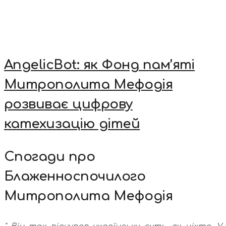
AngelicBot: як Фонд пам’яті
Митрополита Мефодія
розвиває цифрову
катехизацію дітей
Спогади про
Блаженноспочилого
Митрополита Мефодія