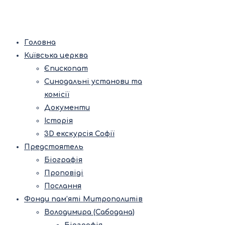
Головна
Київська церква
Єпископат
Синодальні установи та
комісії
Документи
Історія
3D екскурсія Софії
Предстоятель
Біографія
Проповіді
Послання
Фонди пам’яті Митрополитів
Володимира (Сабодана)