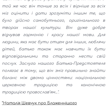
той же час він тонше за всіх і вірніше за всіх
міг оцінити і дати зрозуміти іншим те, що
було дійсно самобутнього, оригінального в
творах нашої культури. Він дуже добре
відчував гармонію і красу нашої мови. Для
людини, яка має бути отцем для інших, люблячи
дітей, батько також має навчити їх бути
відповідальними та старанно нести свій
послух. Заслуга нашого Батька-Предстоятеля
полягає в тому, що він зміг правильно знайти
баланс між двома цінностями: національною
церковною традицією та канонічною
традицією православ’ям...".
"Наталія Шевчук про Блаженнішого