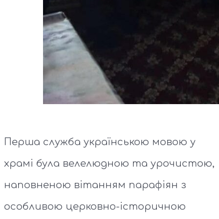
Перша служба українською мовою у
храмі була велелюдною та урочистою,
наповненою вітанням парафіян з
особливою церковно-історичною