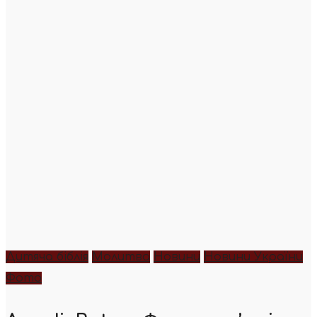
Дитяча біблія
Молитва
Новини
Новини України
Фото