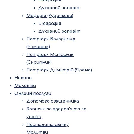
Біографія
Духовний заповіт
Мефодія (Кудрякова)
Біографія
Духовний заповіт
Патріарх Володимир
(Романюк)
Патріарх Мстислав
(Скрипник)
Патріарх Димитрій (Ярема)
Новини
Молитва
Онлайн послуги
Допомога священника
Записки за здоров’я та за
упокій
Поставити свічку
Молитви