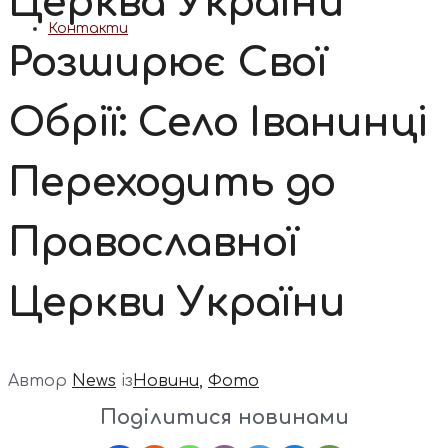
Церква України
Контакти
Розширює Свої
Обрії: Село Іванинці
Переходить до
Православної
Церкви України
Автор
News
із
Новини
,
Фото
Поділитися новинами