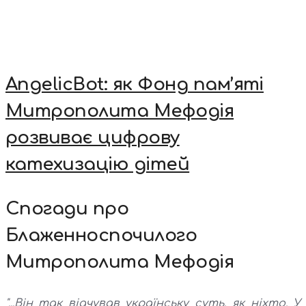
AngelicBot: як Фонд пам’яті
Митрополита Мефодія
розвиває цифрову
катехизацію дітей
Спогади про
Блаженноспочилого
Митрополита Мефодія
"...Він так відчував українську суть, як ніхто. У