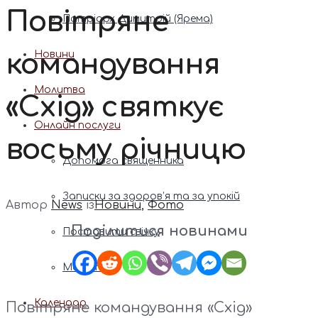
Повітряне
Патріарх Димитрій (Ярема)
командування
Новини
Молитва
«Схід» святкує
Онлайн послуги
восьму річницю
Допомога священника
Записки за здоров’я та за упокій
Автор
News
із
Новини
,
Фото
Поділитися новинами
Поставити свічку
Молитви
Календар
Повітряне командування «Схід»