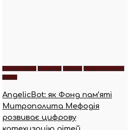
Дитяча біблія
Молитва
Новини
Новини України
Фото
AngelicBot: як Фонд пам’яті
Митрополита Мефодія
розвиває цифрову
катехизацію дітей