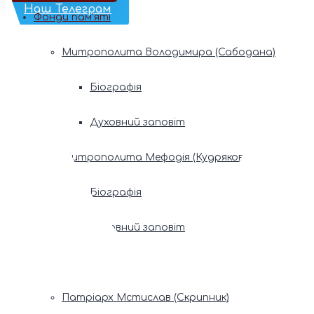
Наш Телеграм
Фонди пам’яті
Митрополита Володимира (Сабодана)
Біографія
Духовний заповіт
Митрополита Мефодія (Кудрякова)
Біографія
Духовний заповіт
Патріарх Володимир (Романюк)
Патріарх Мстислав (Скрипник)