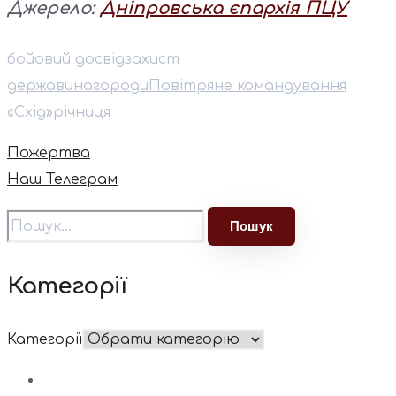
Джерело:
Дніпровська єпархія ПЦУ
бойовий досвід
захист
держави
нагороди
Повітряне командування
«Схід»
річниця
Пожертва
Наш Телеграм
Категорії
Категорії