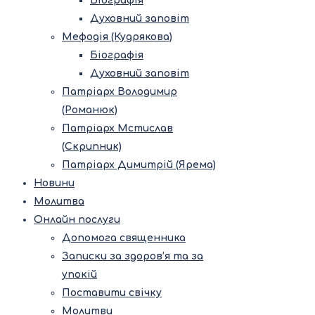
Біографія
Духовний заповіт
Мефодія (Кудрякова)
Біографія
Духовний заповіт
Патріарх Володимир
(Романюк)
Патріарх Мстислав
(Скрипник)
Патріарх Димитрій (Ярема)
Новини
Молитва
Онлайн послуги
Допомога священника
Записки за здоров’я та за
упокій
Поставити свічку
Молитви