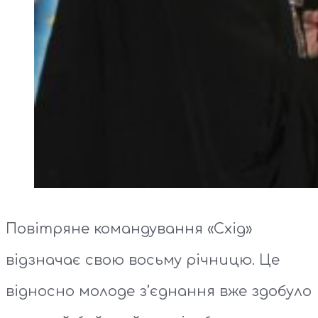
Повітряне командування «Схід»
відзначає свою восьму річницю. Це
відносно молоде з’єднання вже здобуло