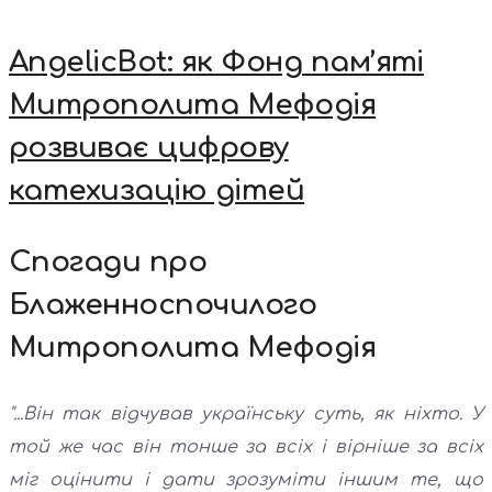
AngelicBot: як Фонд пам’яті
Митрополита Мефодія
розвиває цифрову
катехизацію дітей
Спогади про
Блаженноспочилого
Митрополита Мефодія
"...Він так відчував українську суть, як ніхто. У
той же час він тонше за всіх і вірніше за всіх
міг оцінити і дати зрозуміти іншим те, що