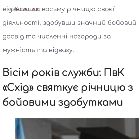
відзначило восьму річницю своєї
Контакти
діяльності, здобувши значний бойовий
досвід та численні нагороди за
мужність та відвагу.
Вісім років служби: ПвК
«Схід» святкує річницю з
бойовими здобутками