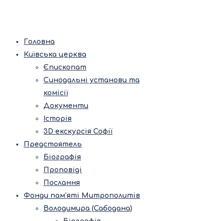
Головна
Київська церква
Єпископат
Синодальні установи та
комісії
Документи
Історія
3D екскурсія Софії
Предстоятель
Біографія
Проповіді
Послання
Фонди пам’яті Митрополитів
Володимира (Сабодана)