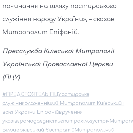
починання на шляху пастирського
служіння народу України», – сказав
Митрополит Епіфаній.
Пресслужба Київської Митрополії
Української Православної Церкви
(ПЦУ)
#ПРЕДСТОЯТЕЛЬ ПЦУ
астирське
служіння
Блаженніший Митрополит Київський і
всієї України Епіфаній
вручення
указів
громада
єдність
єпитрахіль
зустріч
Митроп
Білоцерківський Євстратій
Митрополичий