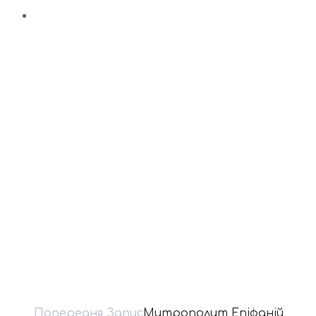
Попередня Запис
Митрополит Епіфаній