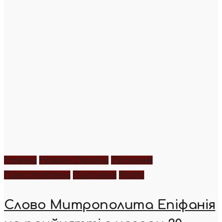
Новини
Новини України
Послання
Предстоятель
Проповіді
Фото
Слово Митрополита Епіфанія