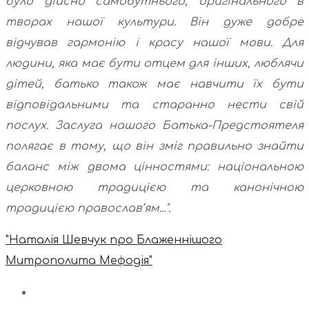
було дійсно самобутнього, оригінального в
творах нашої культури. Він дуже добре
відчував гармонію і красу нашої мови. Для
людини, яка має бути отцем для інших, люблячи
дітей, батько також має навчити їх бути
відповідальними та старанно нести свій
послух. Заслуга нашого Батька-Предстоятеля
полягає в тому, що він зміг правильно знайти
баланс між двома цінностями: національною
церковною традицією та канонічною
традицією православ’ям...".
"Наталія Шевчук про Блаженнішого
Митрополита Мефодія"