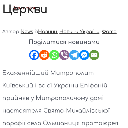
Церкви
Контакти
Автор
News
із
Новини
,
Новини України
,
Фото
Поділитися новинами
Блаженнійший Митрополит
Київський і всієї України Епіфаній
прийняв у Митрополичому домі
настоятеля Свято-Михайлівської
парафії села Ольшаниця протоієрея