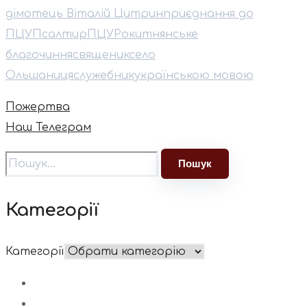
дім
отець Віталій Цитрин
приєднання до
ПЦУ
Псалтир
ПЦУ
Рокитнянське
благочиння
священик
село
Ольшаниця
служебник
українською мовою
Пожертва
Наш Телеграм
Категорії
Категорії