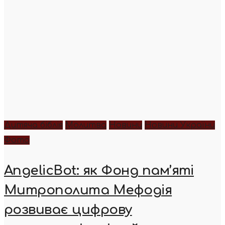
Дитяча біблія
Молитва
Новини
Новини України
Фото
AngelicBot: як Фонд пам’яті
Митрополита Мефодія
розвиває цифрову