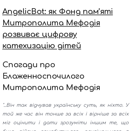
AngelicBot: як Фонд пам’яті
Митрополита Мефодія
розвиває цифрову
катехизацію дітей
Спогади про
Блаженноспочилого
Митрополита Мефодія
"...Він так відчував українську суть, як ніхто. У
той же час він тонше за всіх і вірніше за всіх
міг оцінити і дати зрозуміти іншим те, що