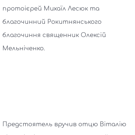
протоієрей Михаїл Лесюк та
благочинний Рокитнянського
благочиння священник Олексій
Мельніченко.
Предстоятель вручив отцю Віталію