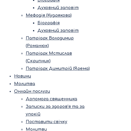
Біографія
Духовний заповіт
Мефодія (Кудрякова)
Біографія
Духовний заповіт
Патріарх Володимир
(Романюк)
Патріарх Мстислав
(Скрипник)
Патріарх Димитрій (Ярема)
Новини
Молитва
Онлайн послуги
Допомога священника
Записки за здоров’я та за
упокій
Поставити свічку
Молитви