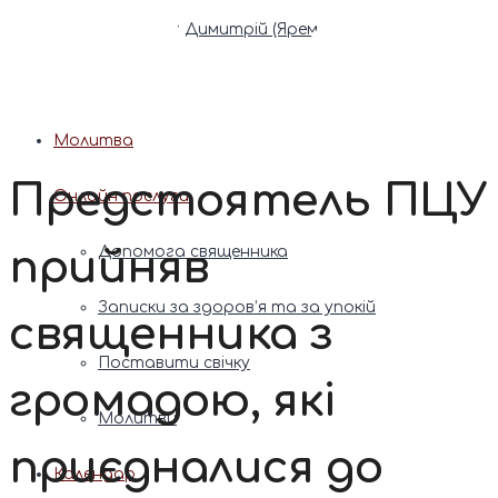
Патріарх Димитрій (Ярема)
Новини
Молитва
Предстоятель ПЦУ
Онлайн послуги
прийняв
Допомога священника
Записки за здоров’я та за упокій
священника з
Поставити свічку
громадою, які
Молитви
приєдналися до
Календар