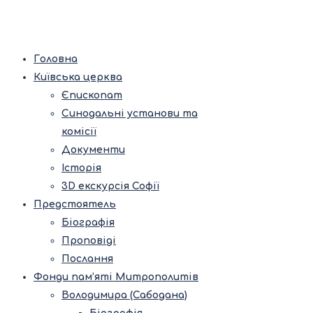
Головна
Київська церква
Єпископат
Синодальні установи та
комісії
Документи
Історія
3D екскурсія Софії
Предстоятель
Біографія
Проповіді
Послання
Фонди пам’яті Митрополитів
Володимира (Сабодана)