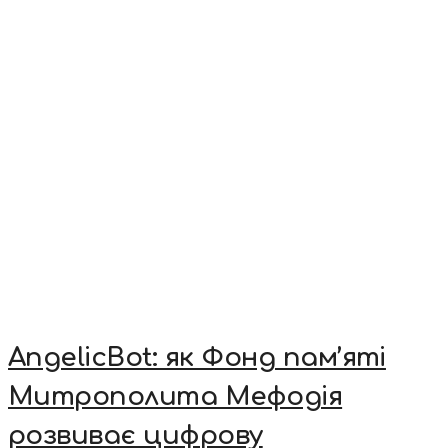
AngelicBot: як Фонд пам’яті
Митрополита Мефодія
розвиває цифрову