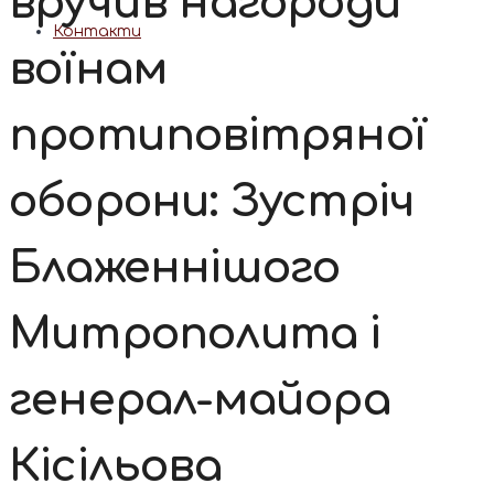
вручив нагороди
Контакти
воїнам
протиповітряної
оборони: Зустріч
Блаженнішого
Митрополита і
генерал-майора
Кісільова