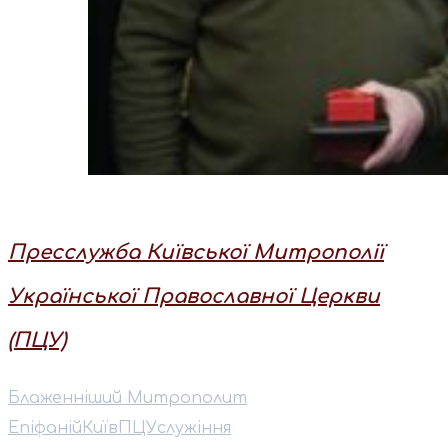
Пресслужба Київської Митрополії
Української Православної Церкви
(ПЦУ)
Блаженніший Митрополит
Епіфаній
Київ
ПЦУ
служіння