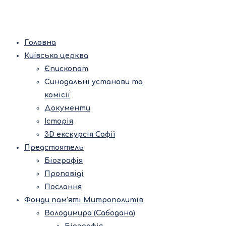
Головна
Київська церква
Єпископат
Синодальні установи та
комісії
Документи
Історія
3D екскурсія Софії
Предстоятель
Біографія
Проповіді
Послання
Фонди пам’яті Митрополитів
Володимира (Сабодана)