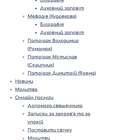
Біографія
Духовний заповіт
Мефодія (Кудрякова)
Біографія
Духовний заповіт
Патріарх Володимир
(Романюк)
Патріарх Мстислав
(Скрипник)
Патріарх Димитрій (Ярема)
Новини
Молитва
Онлайн послуги
Допомога священника
Записки за здоров’я та за
упокій
Поставити свічку
Молитви