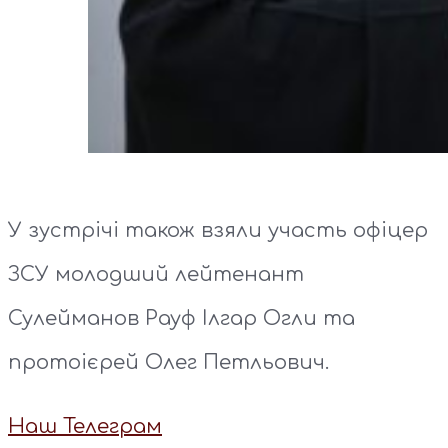
У зустрічі також взяли участь офіцер
ЗСУ молодший лейтенант
Сулейманов Рауф Ілгар Огли та
протоієрей Олег Петльович.
Наш Телеграм