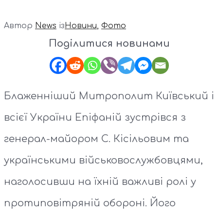
Автор
News
із
Новини
,
Фото
Поділитися новинами
Блаженніший Митрополит Київський і
всієї України Епіфаній зустрівся з
генерал-майором С. Кісільовим та
українськими військовослужбовцями,
наголосивши на їхній важливі ролі у
протиповітряній обороні. Його