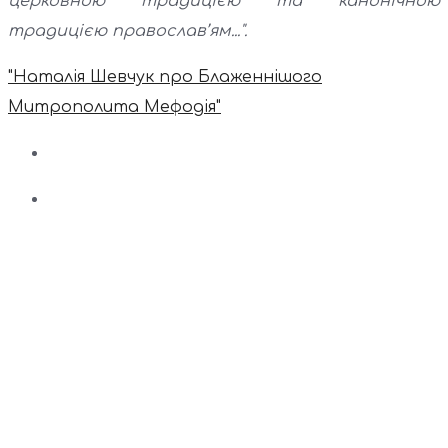
церковною традицією та канонічною
традицією православ’ям...".
"Наталія Шевчук про Блаженнішого
Митрополита Мефодія"