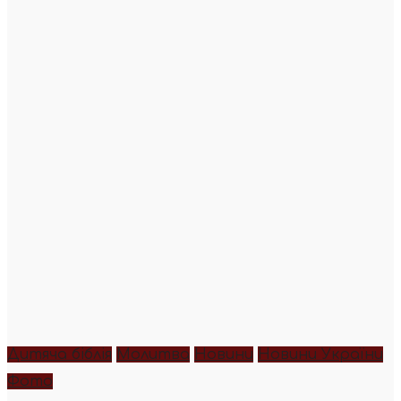
Дитяча біблія
Молитва
Новини
Новини України
Фото