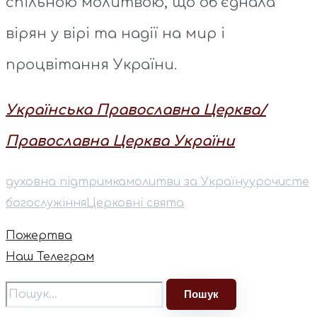
спільною молитвою, що об’єднала
вірян у вірі та надії на мир і
процвітання України.
Українська Православна Церква/
Православна Церква України
духовна підтримка
молитви за Україну
урочисте
богослужіння
Церковні свята
Пожертва
Наш Телеграм