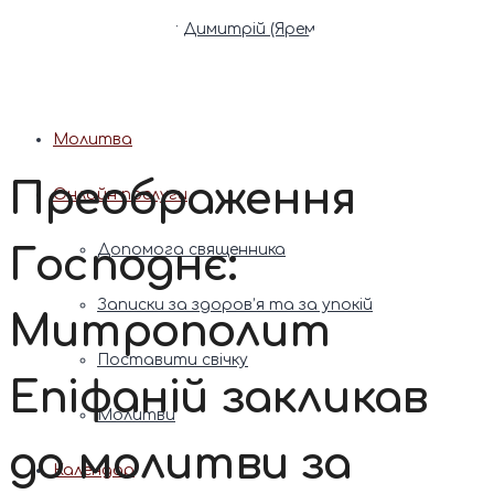
Патріарх Димитрій (Ярема)
Новини
Молитва
Преображення
Онлайн послуги
Господнє:
Допомога священника
Записки за здоров’я та за упокій
Митрополит
Поставити свічку
Епіфаній закликав
Молитви
до молитви за
Календар