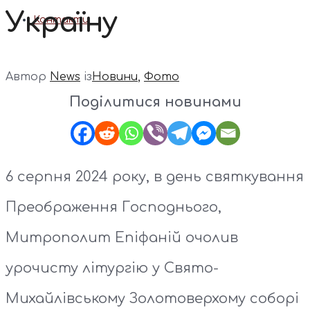
Україну
Контакти
Автор
News
із
Новини
,
Фото
Поділитися новинами
6 серпня 2024 року, в день святкування
Преображення Господнього,
Митрополит Епіфаній очолив
урочисту літургію у Свято-
Михайлівському Золотоверхому соборі