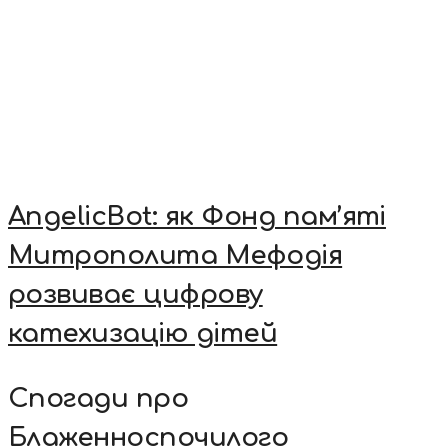
AngelicBot: як Фонд пам’яті
Митрополита Мефодія
розвиває цифрову
катехизацію дітей
Спогади про
Блаженноспочилого