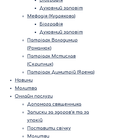
Біографія
Духовний заповіт
Мефодія (Кудрякова)
Біографія
Духовний заповіт
Патріарх Володимир
(Романюк)
Патріарх Мстислав
(Скрипник)
Патріарх Димитрій (Ярема)
Новини
Молитва
Онлайн послуги
Допомога священника
Записки за здоров’я та за
упокій
Поставити свічку
Молитви