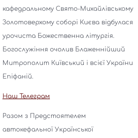
кафедральному Свято-Михайлівському
Золотоверхому соборі Києва відбулася
урочиста Божественна літургія.
Богослужіння очолив Блаженнійший
Митрополит Київський і всієї України
Епіфаній.
Наш Телеграм
Разом з Предстоятелем
автокефальної Української