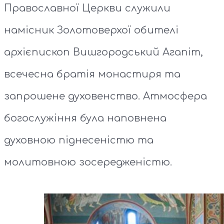
Православної Церкви служили
намісник Золотоверхої обителі
архієпископ Вишгородський Агапіт,
всечесна братія монастиря та
запрошене духовенство. Атмосфера
богослужіння була наповнена
духовною піднесеністю та
молитовною зосередженістю.