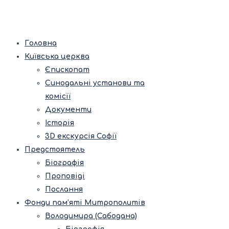
Головна
Київська церква
Єпископат
Синодальні установи та
комісії
Документи
Історія
3D екскурсія Софії
Предстоятель
Біографія
Проповіді
Послання
Фонди пам’яті Митрополитів
Володимира (Сабодана)