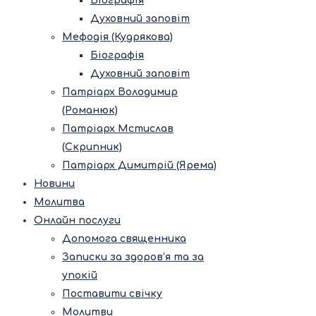
Біографія
Духовний заповіт
Мефодія (Кудрякова)
Біографія
Духовний заповіт
Патріарх Володимир
(Романюк)
Патріарх Мстислав
(Скрипник)
Патріарх Димитрій (Ярема)
Новини
Молитва
Онлайн послуги
Допомога священника
Записки за здоров’я та за
упокій
Поставити свічку
Молитви