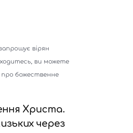
запрошує вірян
аходитесь, ви можете
є про божественне
ення Христа.
изьких через