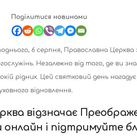
Поділитися новинами
однього, 6 серпня, Православна Церква 
ослужінь. Незалежно від того, де ви зн
покій рідних. Цей святковий день нагаду
ховного відновлення.
рква відзначає Преображ
онлайн і підтримуйте бл