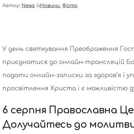
Автор
News
із
Новини
,
Фото
У день святкування Преображення Госп
приєднатися до онлайн-трансляцій Бог
подати онлайн-записки за здоров’я і у
просвітлення Христа і є можливістю ду
6 серпня Православна Це
Долучайтесь до молитви 