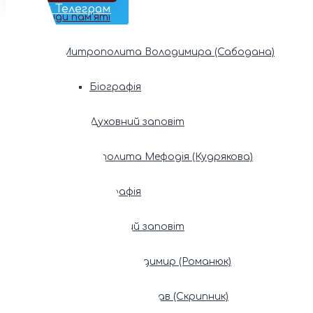
Наш Телеграм
Фонди пам’яті
Митрополита Володимира (Сабодана)
Біографія
Духовний заповіт
Митрополита Мефодія (Кудрякова)
Біографія
Духовний заповіт
Патріарх Володимир (Романюк)
Патріарх Мстислав (Скрипник)