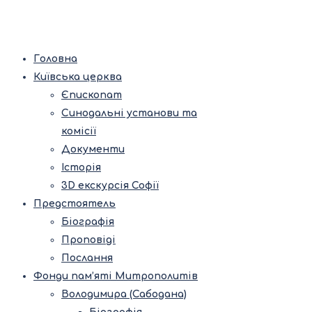
Головна
Київська церква
Єпископат
Синодальні установи та
комісії
Документи
Історія
3D екскурсія Софії
Предстоятель
Біографія
Проповіді
Послання
Фонди пам’яті Митрополитів
Володимира (Сабодана)