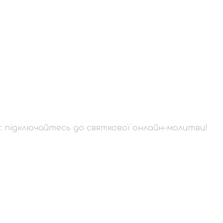
днє: підключайтесь 
 підключайтесь до святкової онлайн-молитви!