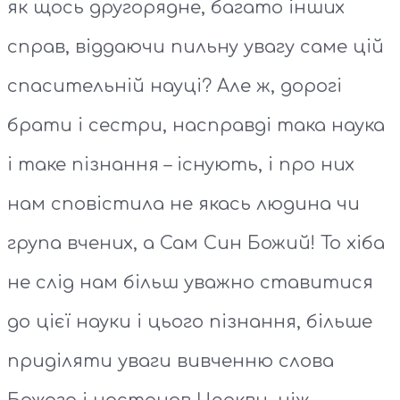
як щось другорядне, багато інших
справ, віддаючи пильну увагу саме цій
спасительній науці? Але ж, дорогі
брати і сестри, насправді така наука
і таке пізнання – існують, і про них
нам сповістила не якась людина чи
група вчених, а Сам Син Божий! То хіба
не слід нам більш уважно ставитися
до цієї науки і цього пізнання, більше
приділяти уваги вивченню слова