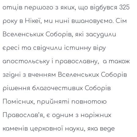
отців першого з яких, що відбувся 325
року в Нікеї, ми нині вшановуємо. Сім
Вселенських Соборів, які засудили
єресі та свідчили істинну віру
апостольську і православну, а також
згідні з вченням Вселенських Соборів
рішення благочестивих Соборів
Помісних, прийняті повнотою
Православ’я, є одним з наріжних
каменів церковної науки, яка веде