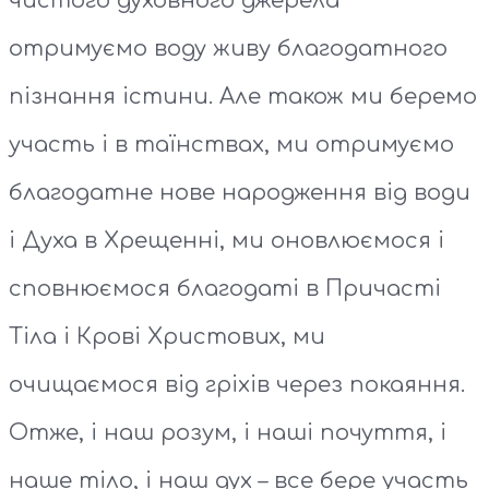
чистого духовного джерела
отримуємо воду живу благодатного
пізнання істини. Але також ми беремо
участь і в таїнствах, ми отримуємо
благодатне нове народження від води
і Духа в Хрещенні, ми оновлюємося і
сповнюємося благодаті в Причасті
Тіла і Крові Христових, ми
очищаємося від гріхів через покаяння.
Отже, і наш розум, і наші почуття, і
наше тіло, і наш дух – все бере участь