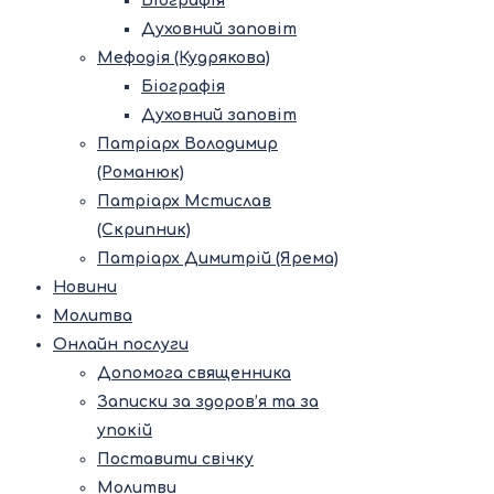
Біографія
Духовний заповіт
Мефодія (Кудрякова)
Біографія
Духовний заповіт
Патріарх Володимир
(Романюк)
Патріарх Мстислав
(Скрипник)
Патріарх Димитрій (Ярема)
Новини
Молитва
Онлайн послуги
Допомога священника
Записки за здоров’я та за
упокій
Поставити свічку
Молитви