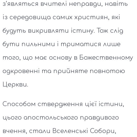
з’являться вчителі неправди, навіть
із середовища самих християн, які
будуть викривляти істину. Тож слід
бути пильними і триматися лише
того, що має основу в Божественному
одкровенні та прийняте повнотою
Церкви.
Способом ствердження цієї істини,
цього апостольського правдивого
вчення, стали Вселенські Собори,