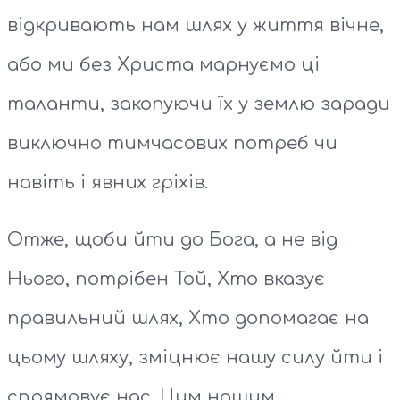
відкривають нам шлях у життя вічне,
або ми без Христа марнуємо ці
таланти, закопуючи їх у землю заради
виключно тимчасових потреб чи
навіть і явних гріхів.
Отже, щоби йти до Бога, а не від
Нього, потрібен Той, Хто вказує
правильний шлях, Хто допомагає на
цьому шляху, зміцнює нашу силу йти і
спрямовує нас. Цим нашим