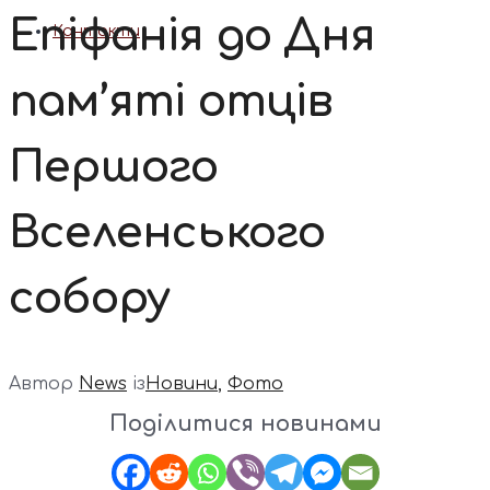
Епіфанія до Дня
Контакти
пам’яті отців
Першого
Вселенського
собору
Автор
News
із
Новини
,
Фото
Поділитися новинами