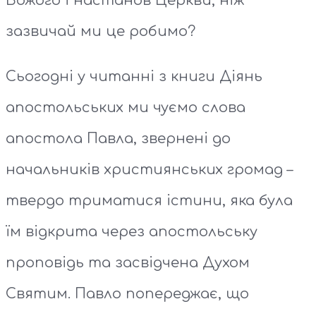
Божого і настанов Церкви, ніж
зазвичай ми це робимо?
Сьогодні у читанні з книги Діянь
апостольських ми чуємо слова
апостола Павла, звернені до
начальників християнських громад –
твердо триматися істини, яка була
їм відкрита через апостольську
проповідь та засвідчена Духом
Святим. Павло попереджає, що