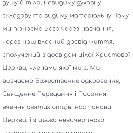
душу й тіло, невидиму духовну
складову та видиму матеріальну. Тому
ми пізнаємо Бога через навчання,
через наш власний досвід життя,
сполучений з досвідом цілої Христової
Церкви, членами якої ми є. Ми
вивчаємо Божественне одкровення,
Священне Передання і Писання,
вчення святих отців, настанови
Церкви, і з цього невичерпного