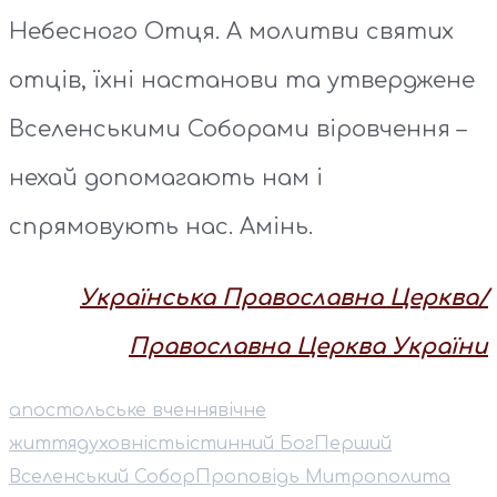
Небесного Отця. А молитви святих
отців, їхні настанови та утверджене
Вселенськими Соборами віровчення –
нехай допомагають нам і
спрямовують нас. Амінь.
Українська Православна Церква/
Православна Церква України
апостольське вчення
вічне
життя
духовність
істинний Бог
Перший
Вселенський Собор
Проповідь Митрополита