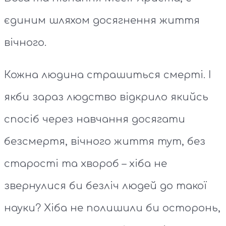
єдиним шляхом досягнення життя
вічного.
Кожна людина страшиться смерті. І
якби зараз людство відкрило якийсь
спосіб через навчання досягати
безсмертя, вічного життя тут, без
старості та хвороб – хіба не
звернулися би безліч людей до такої
науки? Хіба не полишили би осторонь,