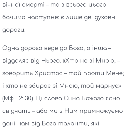
вічної смерті – то з всього цього
бачимо наступне: є лише дві духовні
дороги.
Одна дорога веде до Бога, а інша –
віддаляє від Нього. «Хто не зі Мною, –
говорить Христос – той проти Мене;
і хто не збирає зі Мною, той марнує»
(Мф. 12: 30). Ці слова Сина Божого ясно
свідчать – або ми з Ним примножуємо
дані нам від Бога таланти, які