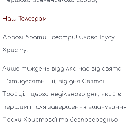
Першого Вселенського собору
Наш Телеграм
Дорогі брати і сестри! Слава Ісусу
Христу!
Лише тиждень відділяє нас від свята
П’ятидесятниці, від дня Святої
Тройці. І цього недільного дня, який є
першим після завершення вшанування
Пасхи Христової та безпосередньо