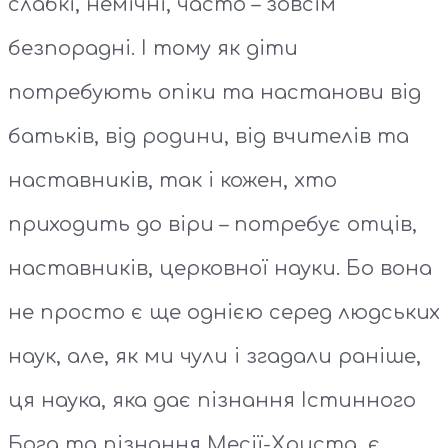
слабкі, немічні, часто – зовсім
безпорадні. І тому як діти
потребують опіки та настанови від
батьків, від родини, від вчителів та
наставників, так і кожен, хто
приходить до віри – потребує отців,
наставників, церковної науки. Бо вона
не просто є ще однією серед людських
наук, але, як ми чули і згадали раніше,
ця наука, яка дає пізнання Істинного
Бога та пізнання Месії-Христа, є