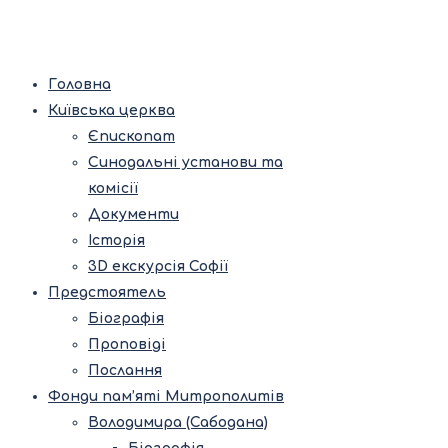
Головна
Київська церква
Єпископат
Синодальні установи та
комісії
Документи
Історія
3D екскурсія Софії
Предстоятель
Біографія
Проповіді
Послання
Фонди пам’яті Митрополитів
Володимира (Сабодана)