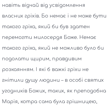
навіть відчай від усвідомлення
власних гріхів. Бо немає і не може бути
такого гріха, який би був здатен
перемогти милосердя Боже. Немає
такого гріха, який не можливо було би
подолати щирим, правдивим
розкаянням. І які б важкі гріхи не
гнітили душу людини – в особі святих
угодників Божих, таких, як преподобна
Марія, котра сама була грішницею,