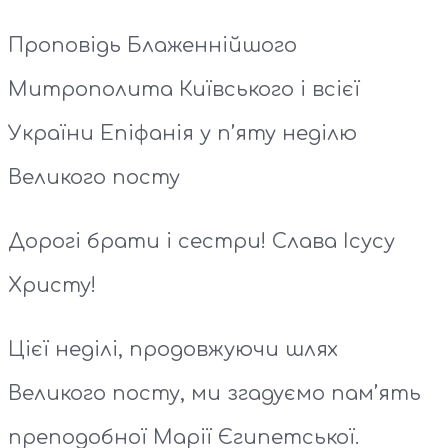
Проповідь Блаженнійшого
Митрополита Київського і всієї
України Епіфанія у п’яту неділю
Великого посту
Дорогі брати і сестри! Слава Ісусу
Христу!
Цієї неділі, продовжуючи шлях
Великого посту, ми згадуємо пам’ять
преподобної Марії Єгипетської.