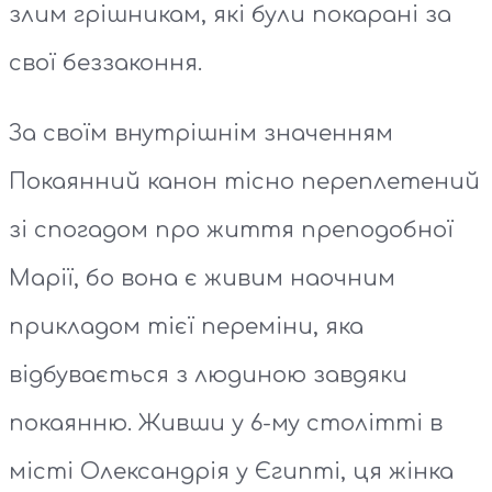
злим грішникам, які були покарані за
свої беззаконня.
За своїм внутрішнім значенням
Покаянний канон тісно переплетений
зі спогадом про життя преподобної
Марії, бо вона є живим наочним
прикладом тієї переміни, яка
відбувається з людиною завдяки
покаянню. Живши у 6-му столітті в
місті Олександрія у Єгипті, ця жінка