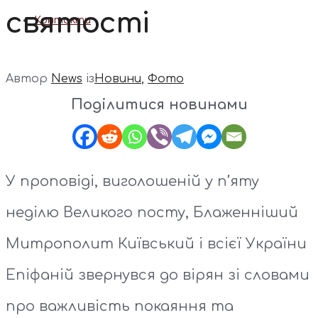
святості
Контакти
Автор
News
із
Новини
,
Фото
Поділитися новинами
У проповіді, виголошеній у п’яту
неділю Великого посту, Блаженніший
Митрополит Київський і всієї України
Епіфаній звернувся до вірян зі словами
про важливість покаяння та