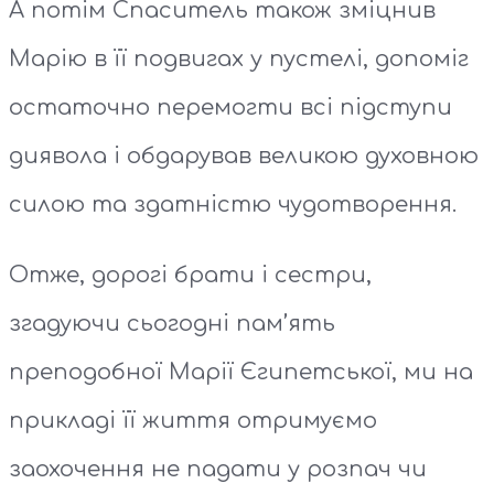
А потім Спаситель також зміцнив
Марію в її подвигах у пустелі, допоміг
остаточно перемогти всі підступи
диявола і обдарував великою духовною
силою та здатністю чудотворення.
Отже, дорогі брати і сестри,
згадуючи сьогодні пам’ять
преподобної Марії Єгипетської, ми на
прикладі її життя отримуємо
заохочення не падати у розпач чи