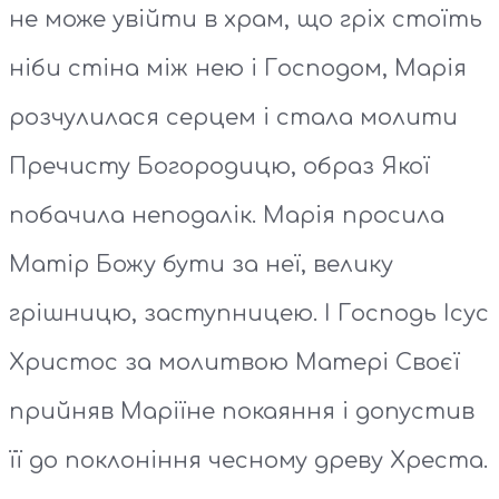
не може увійти в храм, що гріх стоїть
ніби стіна між нею і Господом, Марія
розчулилася серцем і стала молити
Пречисту Богородицю, образ Якої
побачила неподалік. Марія просила
Матір Божу бути за неї, велику
грішницю, заступницею. І Господь Ісус
Христос за молитвою Матері Своєї
прийняв Маріїне покаяння і допустив
її до поклоніння чесному древу Хреста.