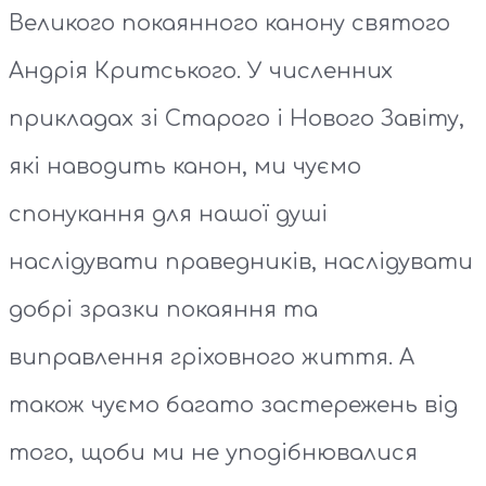
Великого покаянного канону святого
Андрія Критського. У численних
прикладах зі Старого і Нового Завіту,
які наводить канон, ми чуємо
спонукання для нашої душі
наслідувати праведників, наслідувати
добрі зразки покаяння та
виправлення гріховного життя. А
також чуємо багато застережень від
того, щоби ми не уподібнювалися