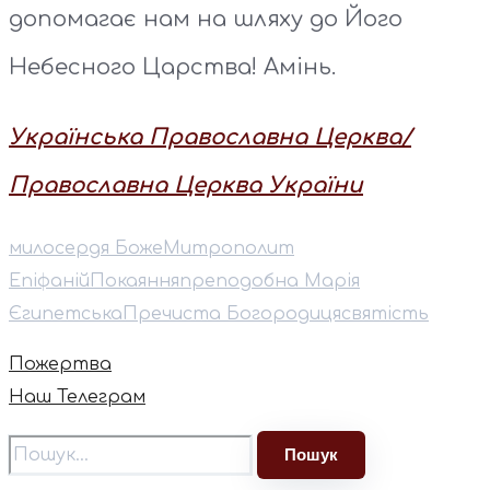
допомагає нам на шляху до Його
Небесного Царства! Амінь.
Українська Православна Церква/
Православна Церква України
милосердя Боже
⁠Митрополит
Епіфаній
Покаяння
преподобна Марія
Єгипетська
Пречиста Богородиця
святість
Пожертва
Наш Телеграм