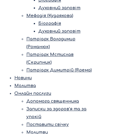
Біографія
Духовний заповіт
Мефодія (Кудрякова)
Біографія
Духовний заповіт
Патріарх Володимир
(Романюк)
Патріарх Мстислав
(Скрипник)
Патріарх Димитрій (Ярема)
Новини
Молитва
Онлайн послуги
Допомога священника
Записки за здоров’я та за
упокій
Поставити свічку
Молитви