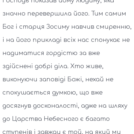
Господь показав йому людину, яка
значно перевершила його. Тим самим
Бог і старця Зосиму навчив смиренню,
і на його прикладі всіх нас спонукає не
надиматися гордістю за вже
здійснені добрі діла. Хто живе,
виконуючи заповіді Божі, нехай не
спокушається думкою, що вже
досягнув досконалості, адже на шляху
до Царства Небесного є багато
ступенів і завжди є той, на який ми