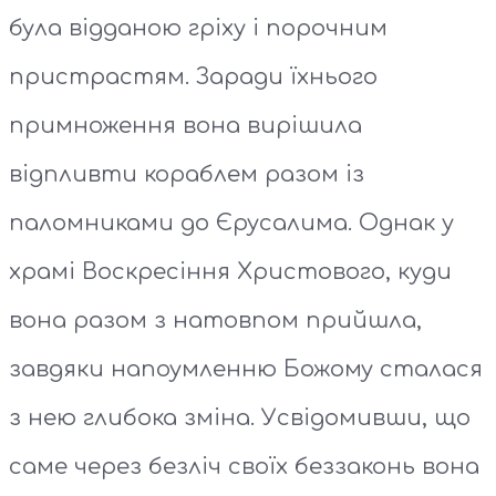
була відданою гріху і порочним
пристрастям. Заради їхнього
примноження вона вирішила
відпливти кораблем разом із
паломниками до Єрусалима. Однак у
храмі Воскресіння Христового, куди
вона разом з натовпом прийшла,
завдяки напоумленню Божому сталася
з нею глибока зміна. Усвідомивши, що
саме через безліч своїх беззаконь вона