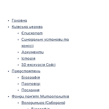
Головна
Київська церква
Єпископат
Синодальні установи та
комісії
Документи
Історія
3D екскурсія Софії
Предстоятель
Біографія
Проповіді
Послання
Фонди пам’яті Митрополитів
Володимира (Сабодана)