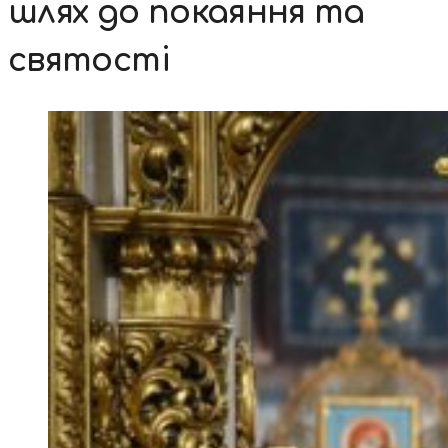
шлях до покаяння та
святості