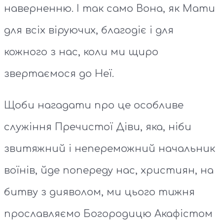
наверненню. І так само Вона, як Мати
для всіх віруючих, благодіє і для
кожного з нас, коли ми щиро
звертаємося до Неї.
Щоби нагадати про це особливе
служіння Пречистої Діви, яка, ніби
звитяжний і непереможний начальник
воїнів, йде попереду нас, християн, на
битву з дияволом, ми цього тижня
прославляємо Богородицю Акафістом