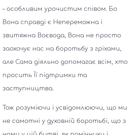
– особливим урочистим співом. Бо
Вона справді є Непереможна і
звитяжна Воєвода, Вона не просто
заохочує нас на боротьбу з гріхами,
але Сама діяльно допомагає всім, хто
просить Її підтримки та
заступництва.
Тож розуміючи і усвідомлюючи, що ми
не самотні у духовній боротьбі, що з
нами у цій битві, як помічники і