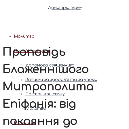
Патріарх Димитрій (Ярема)
Новини
Молитва
Проповідь
Онлайн послуги
Блаженнішого
Допомога священника
Записки за здоров’я та за упокій
Митрополита
Поставити свічку
Епіфанія: від
Молитви
покаяння до
Календар