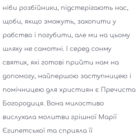
ніби розбійники, підстерігають нас,
щоби, якщо зможуть, захопити у
рабство і погубити, але ми на цьому
шляху не самотні. І серед сонму
святих, які готові прийти нам на
допомогу, найпершою заступницею і
помічницею для християн є Пречиста
Богородиця. Вона милостиво
вислухала молитви грішної Марії
Єгипетської та сприяла її