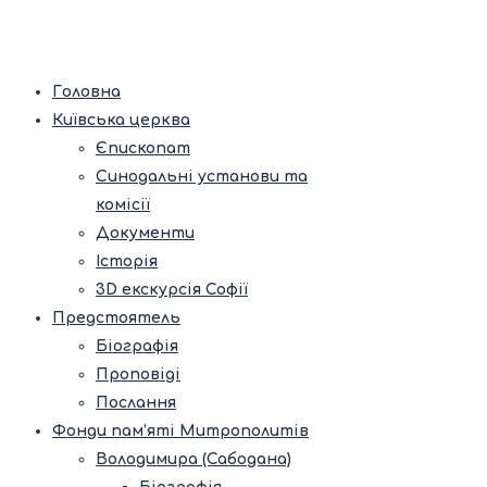
Головна
Київська церква
Єпископат
Синодальні установи та
комісії
Документи
Історія
3D екскурсія Софії
Предстоятель
Біографія
Проповіді
Послання
Фонди пам’яті Митрополитів
Володимира (Сабодана)