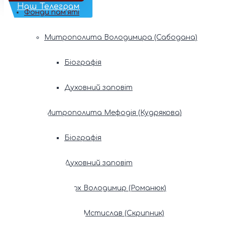
Наш Телеграм
Фонди пам’яті
Митрополита Володимира (Сабодана)
Біографія
Духовний заповіт
Митрополита Мефодія (Кудрякова)
Біографія
Духовний заповіт
Патріарх Володимир (Романюк)
Патріарх Мстислав (Скрипник)