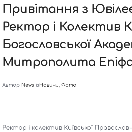
Привітання з Ювілеє
Ректор і Колектив К
Богословської Акад
Митрополита Епіфа
Автор
News
із
Новини
,
Фото
Ректор і колектив Київської Православ