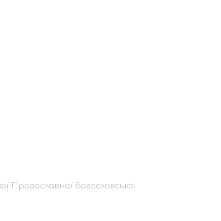
ізації:
ї
ішого
кої Православної Богословської