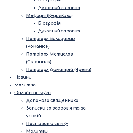
Біографія
Духовний заповіт
Мефодія (Кудрякова)
Біографія
Духовний заповіт
Патріарх Володимир
(Романюк)
Патріарх Мстислав
(Скрипник)
Патріарх Димитрій (Ярема)
Новини
Молитва
Онлайн послуги
Допомога священника
Записки за здоров’я та за
упокій
Поставити свічку
Молитви