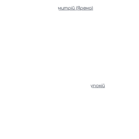
Патріарх Димитрій (Ярема)
Новини
Молитва
Онлайн послуги
Допомога священника
Записки за здоров’я та за упокій
Поставити свічку
Молитви
Календар