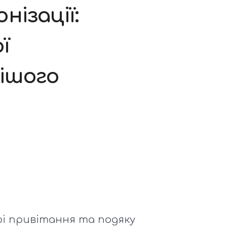
ізації:
ї
ішого
рі привітання та подяку