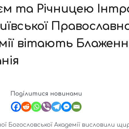
м та Річницею Інтрон
иївської Православно
емії вітають Блаженн
нія
Поділитися новинами
ної Богословської Академії висловили щи