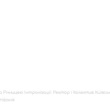
м та Річницею Інтрон
иївської Православно
емії вітають Блаженн
нія
 Річницею Інтронізації: Ректор і Колектив Київсь
іфанія