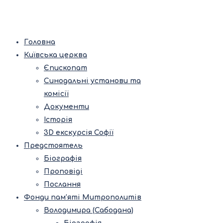
Головна
Київська церква
Єпископат
Синодальні установи та
комісії
Документи
Історія
3D екскурсія Софії
Предстоятель
Біографія
Проповіді
Послання
Фонди пам’яті Митрополитів
Володимира (Сабодана)