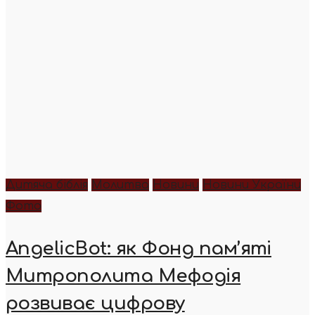
Дитяча біблія
Молитва
Новини
Новини України
Фото
AngelicBot: як Фонд пам’яті
Митрополита Мефодія
розвиває цифрову