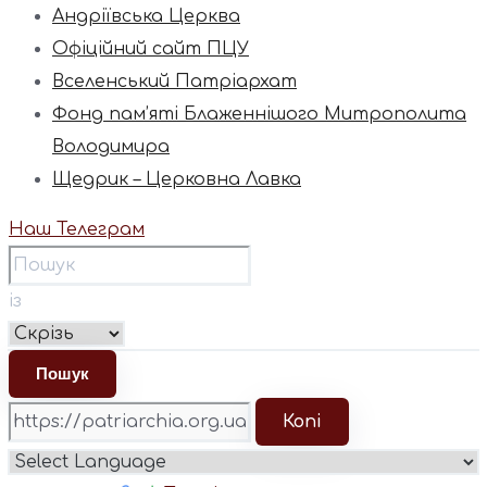
Андріївська Церква
Офіційний сайт ПЦУ
Вселенський Патріархат
Фонд пам’яті Блаженнішого Митрополита
Володимира
Щедрик – Церковна Лавка
Наш Телеграм
із
Копі