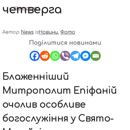
четверга
Контакти
Автор
News
із
Новини
,
Фото
Поділитися новинами
Блаженніший
Митрополит Епіфаній
очолив особливе
богослужіння у Свято-