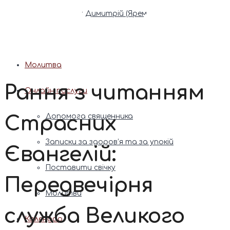
Патріарх Димитрій (Ярема)
Новини
Молитва
Рання з читанням
Онлайн послуги
Страсних
Допомога священника
Записки за здоров’я та за упокій
Євангелій:
Поставити свічку
Передвечірня
Молитви
служба Великого
Календар