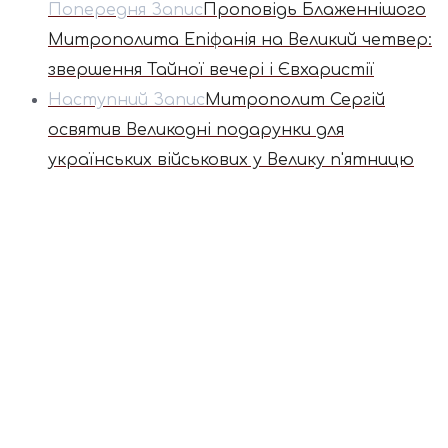
Попередня Запис
Проповідь Блаженнішого
Митрополита Епіфанія на Великий четвер:
звершення Тайної вечері і Євхаристії
Наступний Запис
Митрополит Сергій
освятив Великодні подарунки для
українських військових у Велику п'ятницю