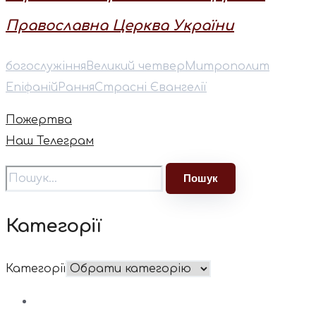
Православна Церква України
богослужіння
Великий четвер
⁠Митрополит
Епіфаній
Рання
Страсні Євангелії
Пожертва
Наш Телеграм
Категорії
Категорії