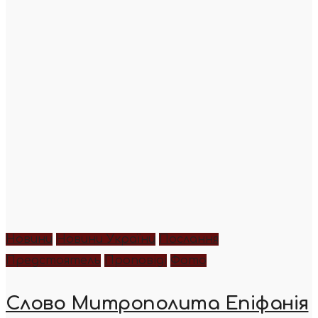
Новини
Новини України
Послання
Предстоятель
Проповіді
Фото
Слово Митрополита Епіфанія