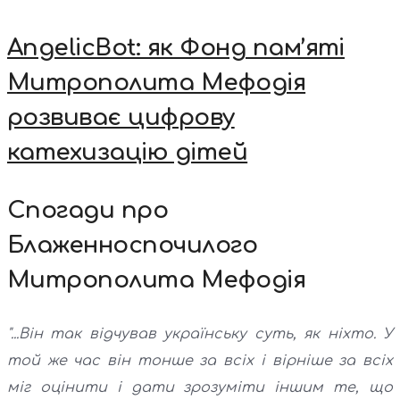
AngelicBot: як Фонд пам’яті
Митрополита Мефодія
розвиває цифрову
катехизацію дітей
Спогади про
Блаженноспочилого
Митрополита Мефодія
"...Він так відчував українську суть, як ніхто. У
той же час він тонше за всіх і вірніше за всіх
міг оцінити і дати зрозуміти іншим те, що