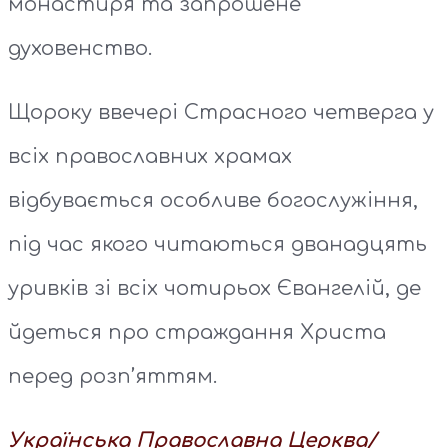
монастиря та запрошене
духовенство.
Щороку ввечері Страсного четверга у
всіх православних храмах
відбувається особливе богослужіння,
під час якого читаються дванадцять
уривків зі всіх чотирьох Євангелій, де
йдеться про страждання Христа
перед розп’яттям.
Українська Православна Церква/