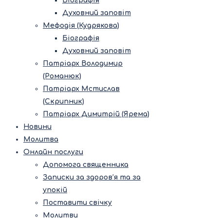
Біографія
Духовний заповіт
Мефодія (Кудрякова)
Біографія
Духовний заповіт
Патріарх Володимир
(Романюк)
Патріарх Мстислав
(Скрипник)
Патріарх Димитрій (Ярема)
Новини
Молитва
Онлайн послуги
Допомога священника
Записки за здоров’я та за
упокій
Поставити свічку
Молитви