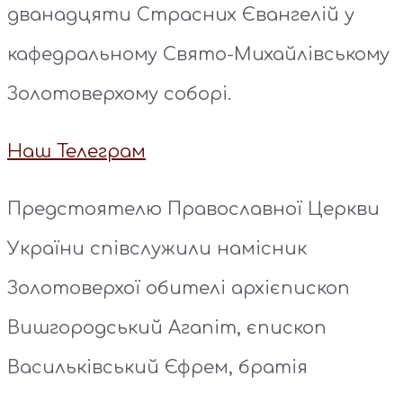
дванадцяти Страсних Євангелій у
кафедральному Свято-Михайлівському
Золотоверхому соборі.
Наш Телеграм
Предстоятелю Православної Церкви
України співслужили намісник
Золотоверхої обителі архієпископ
Вишгородський Агапіт, єпископ
Васильківський Єфрем, братія