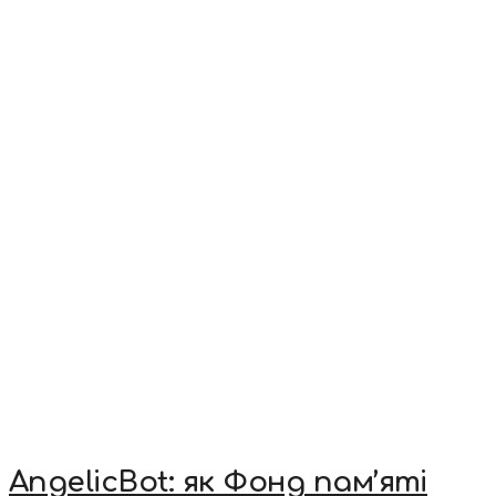
AngelicBot: як Фонд пам’яті