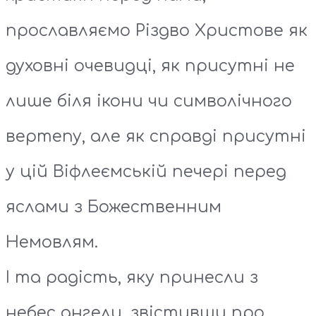
прославляємо Різдво Христове як
духовні очевидці, як присутні не
лише біля ікони чи символічного
вертепу, але як справді присутні
у цій Віфлеємській печері перед
яслами з Божественним
Немовлям.
І та радість, яку принесли з
небес ангели, звістивши про