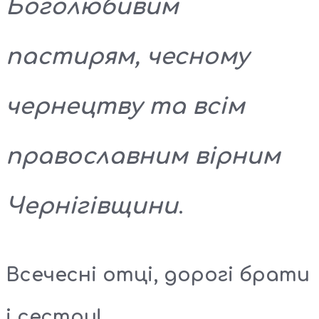
Боголюбивим
пастирям, чесному
чернецтву та всім
православним вірним
Чернігівщини
.
Всечесні отці, дорогі брати
і сестри!