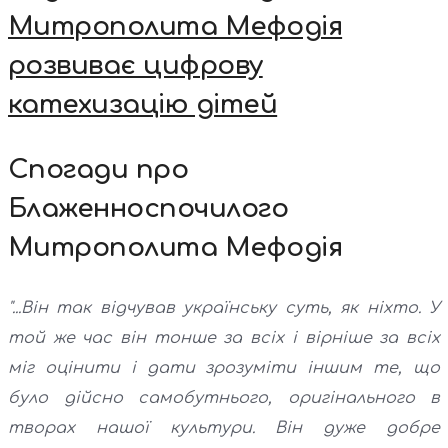
Митрополита Мефодія
розвиває цифрову
катехизацію дітей
Спогади про
Блаженноспочилого
Митрополита Мефодія
"...Він так відчував українську суть, як ніхто. У
той же час він тонше за всіх і вірніше за всіх
міг оцінити і дати зрозуміти іншим те, що
було дійсно самобутнього, оригінального в
творах нашої культури. Він дуже добре