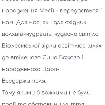
народження Месії – передається і
нам. Для нас, як і для східних
волхвів-мудреців, чудесне світло
Віфлеємської зірки освітлює шлях
до втіленого Сина Божого і
народженого Царя-
Вседержителя.
Тому якими б важкими не були
події та обставини життя