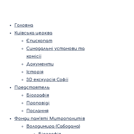
Головна
Київська церква
Єпископат
Синодальні установи та
комісії
Документи
Історія
3D екскурсія Софії
Предстоятель
Біографія
Проповіді
Послання
Фонди пам’яті Митрополитів
Володимира (Сабодана)