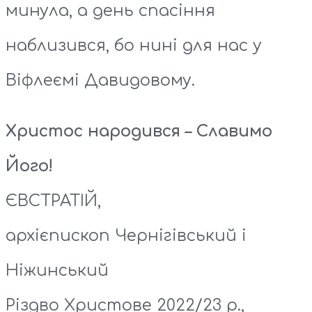
минула, а день спасіння
наблизився, бо нині для нас у
Віфлеємі Давидовому.
Христос народився – Славимо
Його!
ЄВСТРАТІЙ,
архієпископ Чернігівський і
Ніжинський
Різдво Христове 2022/23 р.,