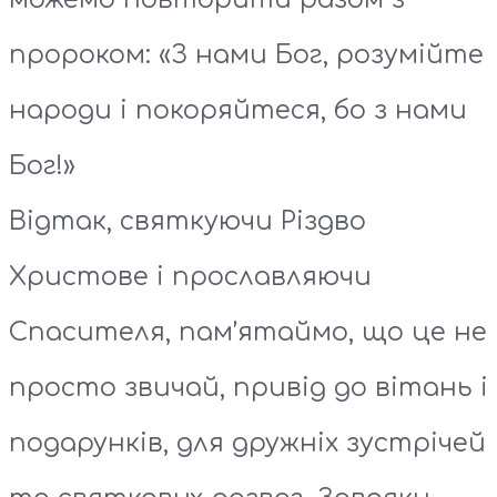
пророком: «З нами Бог, розумійте
народи і покоряйтеся, бо з нами
Бог!»
Відтак, святкуючи Різдво
Христове і прославляючи
Спасителя, пам’ятаймо, що це не
просто звичай, привід до вітань і
подарунків, для дружніх зустрічей