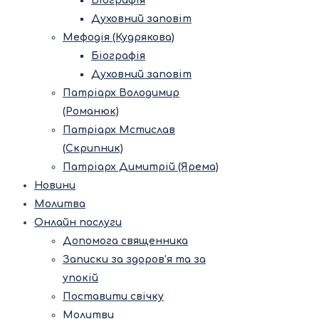
Біографія
Духовний заповіт
Мефодія (Кудрякова)
Біографія
Духовний заповіт
Патріарх Володимир
(Романюк)
Патріарх Мстислав
(Скрипник)
Патріарх Димитрій (Ярема)
Новини
Молитва
Онлайн послуги
Допомога священника
Записки за здоров’я та за
упокій
Поставити свічку
Молитви