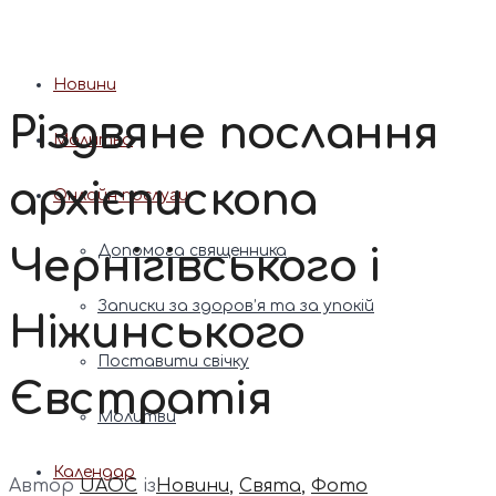
Патріарх Димитрій (Ярема)
Новини
Різдвяне послання
Молитва
архієпископа
Онлайн послуги
Чернігівського і
Допомога священника
Записки за здоров’я та за упокій
Ніжинського
Поставити свічку
Євстратія
Молитви
Календар
Автор
UAOC
із
Новини
,
Свята
,
Фото