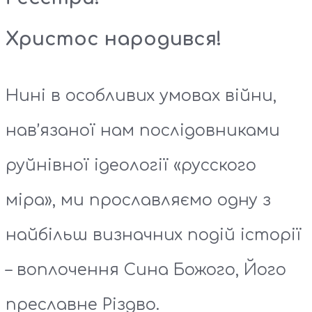
Христос народився!
Нині в особливих умовах війни,
нав’язаної нам послідовниками
руйнівної ідеології «русского
міра», ми прославляємо одну з
найбільш визначних подій історії
– воплочення Сина Божого, Його
преславне Різдво.