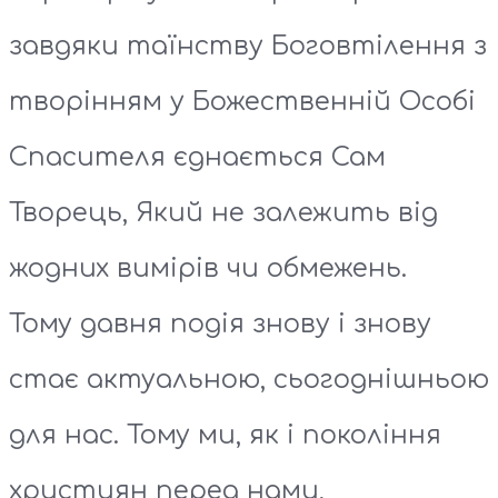
завдяки таїнству Боговтілення з
творінням у Божественній Особі
Спасителя єднається Сам
Творець, Який не залежить від
жодних вимірів чи обмежень.
Тому давня подія знову і знову
стає актуальною, сьогоднішньою
для нас. Тому ми, як і покоління
християн перед нами,