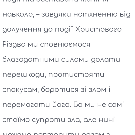
навколо, – завдяки натхненню від
долучення до події Христового
Різдва ми сповнюємося
благодатними силами долати
перешкоди, протистояти
спокусам, боротися зі злом і
перемагати його. Бо ми не самі
стоїмо супроти зла, але нині
можемо повторити разом з