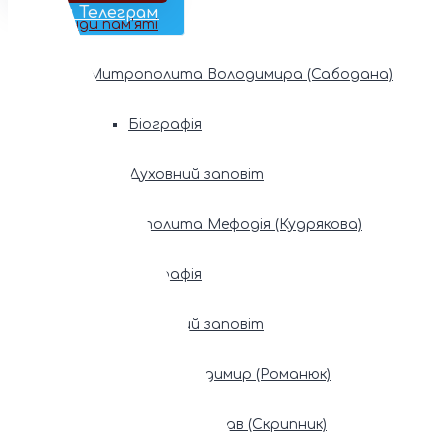
Наш Телеграм
Фонди пам’яті
Митрополита Володимира (Сабодана)
Біографія
Духовний заповіт
Митрополита Мефодія (Кудрякова)
Біографія
Духовний заповіт
Патріарх Володимир (Романюк)
Патріарх Мстислав (Скрипник)