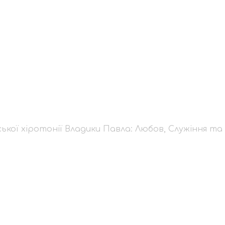
рейської хіротонії В
 Благословення
ької хіротонії Владики Павла: Любов, Служіння та