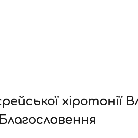
рейської хіротонії В
 Благословення