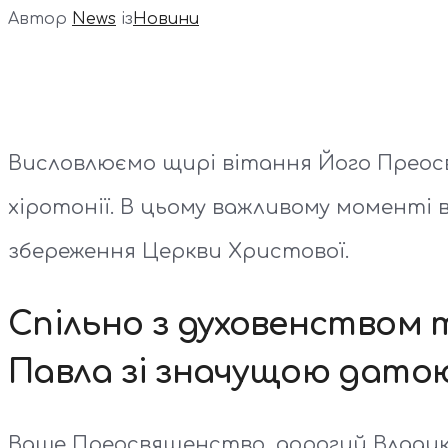
Автор
News
із
Новини
Висловлюємо щирі вітання Його Преосв
хіротонії. В цьому важливому моменті 
збереження Церкви Христової.
Спільно з духовенством 
Павла зі значущою датою
Ваше Преосвященство, дорогий Владик