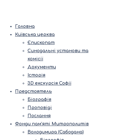
Головна
Київська церква
Єпископат
Синодальні установи та
комісії
Документи
Історія
3D екскурсія Софії
Предстоятель
Біографія
Проповіді
Послання
Фонди пам’яті Митрополитів
Володимира (Сабодана)