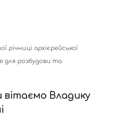
 річниці архієрейської
е для розбудови та
и вітаємо Владику
і