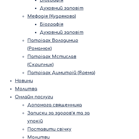
Біографія
Духовний заповіт
Мефодія (Кудрякова)
Біографія
Духовний заповіт
Патріарх Володимир
(Романюк)
Патріарх Мстислав
(Скрипник)
Патріарх Димитрій (Ярема)
Новини
Молитва
Онлайн послуги
Допомога священника
Записки за здоров’я та за
упокій
Поставити свічку
Молитви