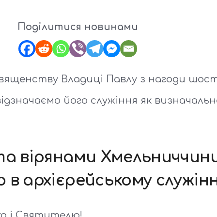
Поділитися новинами
ященству Владиці Павлу з нагоди шостої
відзначаємо його служіння як визначальн
та вірянами Хмельниччин
 в архієрейському служінн
о і Святителю!