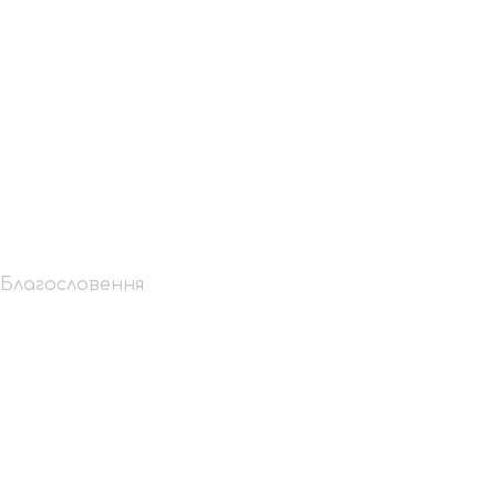
ладики Павла:
 Благословення