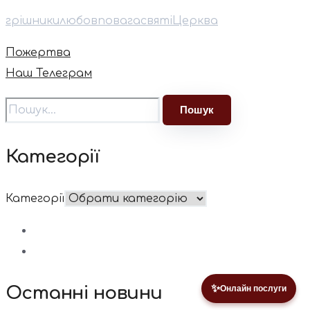
грішники
любов
повага
святі
Церква
Пожертва
Наш Телеграм
Категорії
Категорії
✨
Останні новини
Онлайн послуги