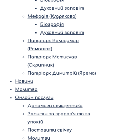
Біографія
Духовний заповіт
Мефодія (Кудрякова)
Біографія
Духовний заповіт
Патріарх Володимир
(Романюк)
Патріарх Мстислав
(Скрипник)
Патріарх Димитрій (Ярема)
Новини
Молитва
Онлайн послуги
Допомога священника
Записки за здоров’я та за
упокій
Поставити свічку
Молитви