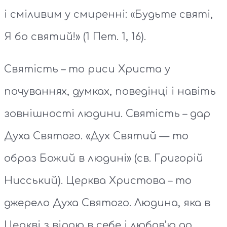
і сміливим у смиренні: «Будьте святі,
Я бо святий!» (1 Пет. 1, 16).
Святість – то риси Христа у
почуваннях, думках, поведінці і навіть
зовнішності людини. Святість – дар
Духа Святого. «Дух Святий — то
образ Божий в людині» (св. Григорій
Нисський). Церква Христова – то
джерело Духа Святого. Людина, яка в
Церкві з вірою в себе і любов’ю до