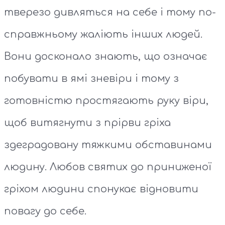
тверезо дивляться на себе і тому по-
справжньому жаліють інших людей.
Вони досконало знають, що означає
побувати в ямі зневіри і тому з
готовністю простягають руку віри,
щоб витягнути з прірви гріха
здеградовану тяжкими обставинами
людину. Любов святих до приниженої
гріхом людини спонукає відновити
повагу до себе.