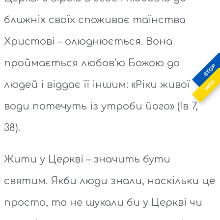
ближніх своїх споживає таїнства
Христові – олюднюється. Вона
проймається любов’ю Божою до
STOP
WAR
людей і віддає її іншим: «Ріки живої
води потечуть із утроби його» (Ів 7,
38).
Жити у Церкві – значить бути
святим. Якби люди знали, наскільки це
просто, то не шукали би у Церкві чи