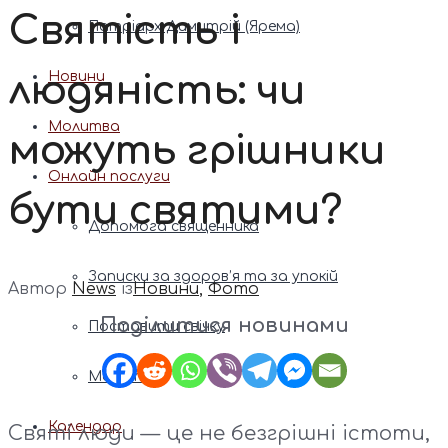
Святість і
Патріарх Димитрій (Ярема)
людяність: чи
Новини
Молитва
можуть грішники
Онлайн послуги
бути святими?
Допомога священника
Записки за здоров’я та за упокій
Автор
News
із
Новини
,
Фото
Поділитися новинами
Поставити свічку
Молитви
Календар
Святі люди — це не безгрішні істоти,