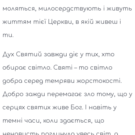
моляться, милосердствують і живуть
життям тієї Церкви, в якій живеш і
ти.
Дух Святий завжди діє у тих, хто
обирає світло. Святі – то світло
добра серед темряви жорстокості.
Добро зажди перемагає зло тому, що у
серцях святих живе Бог. І навіть у
темні часи, коли здається, що
ненависть поглинула увесь світ, а