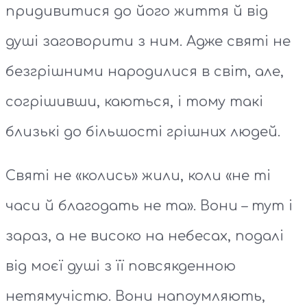
придивитися до його життя й від
душі заговорити з ним. Адже святі не
безгрішними народилися в світ, але,
согрішивши, каються, і тому такі
близькі до більшості грішних людей.
Святі не «колись» жили, коли «не ті
часи й благодать не та». Вони – тут і
зараз, а не високо на небесах, подалі
від моєї душі з її повсякденною
нетямучістю. Вони напоумляють,