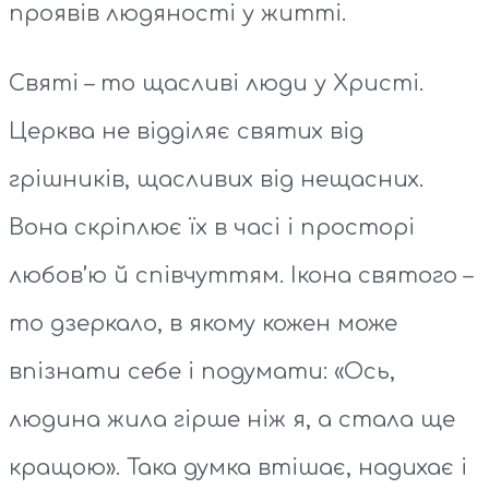
проявів людяності у житті.
Святі – то щасливі люди у Христі.
Церква не відділяє святих від
грішників, щасливих від нещасних.
Вона скріплює їх в часі і просторі
любов’ю й співчуттям. Ікона святого –
то дзеркало, в якому кожен може
впізнати себе і подумати: «Ось,
людина жила гірше ніж я, а стала ще
кращою». Така думка втішає, надихає і