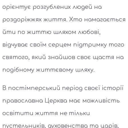
орієнтує розгублених людей на
роздоріжжях життя. Хто намагається
йти по життю шляхом любові,
відчуває своїм серцем підтримку того
святого, який знайшов своє щастя на
подібному життєвому шляху.
В постімперський період своєї історії
православна Церква має можливість
освітити життя не тільки
пустельників, духовенства та царів,