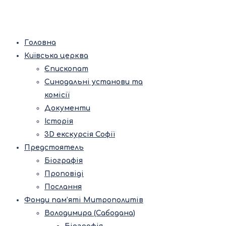
Головна
Київська церква
Єпископат
Синодальні установи та
комісії
Документи
Історія
3D екскурсія Софії
Предстоятель
Біографія
Проповіді
Послання
Фонди пам’яті Митрополитів
Володимира (Сабодана)