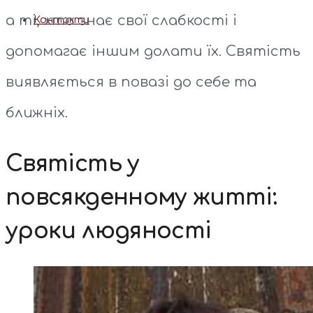
а ті, хто знає свої слабкості і
Контакти
допомагає іншим долати їх. Святість
виявляється в повазі до себе та
ближніх.
Святість у
повсякденному житті:
уроки людяності