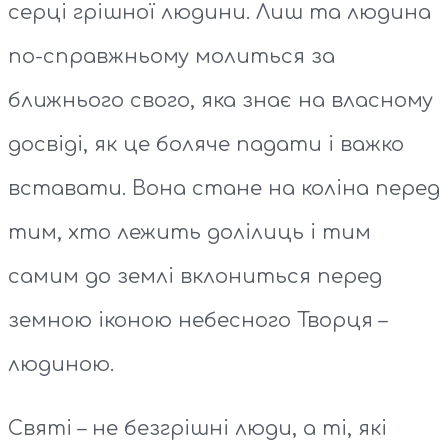
серці грішної людини. Лиш та людина
по-справжньому молиться за
ближнього свого, яка знає на власному
досвіді, як це боляче падати і важко
вставати. Вона стане на коліна перед
тим, хто лежить долілиць і тим
самим до землі вклониться перед
земною іконою небесного Творця –
людиною.
Святі – не безгрішні люди, а ті, які