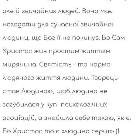
але й звичайних людей. Вона має
нагадати для сучасної звичайної
людини, що Бог її не покинув. Бо Сам
Христос жив простим життям
мирянина. Святість – то норма
людяного життя людини. Творець
став Людиною, щоб людина не
загубилася у купі психологічних
асоціацій, а знайшла себе такою, як є.
Бо Христос то є «людина серця» (1