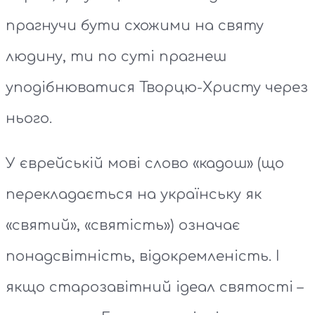
прагнучи бути схожими на святу
людину, ти по суті прагнеш
уподібнюватися Творцю-Христу через
нього.
У єврейській мові слово «кадош» (що
перекладається на українську як
«святий», «святість») означає
понадсвітність, відокремленість. І
якщо старозавітний ідеал святості –