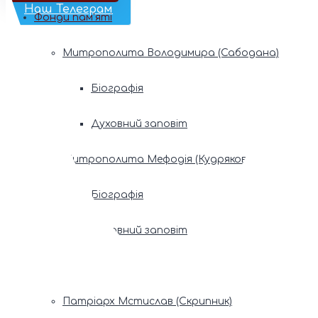
Наш Телеграм
Фонди пам’яті
Митрополита Володимира (Сабодана)
Біографія
Духовний заповіт
Митрополита Мефодія (Кудрякова)
Біографія
Духовний заповіт
Патріарх Володимир (Романюк)
Патріарх Мстислав (Скрипник)