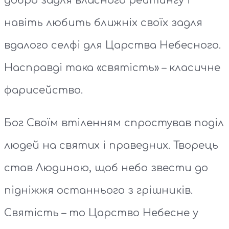
добро задля власного рейтингу і
навіть любить ближніх своїх задля
вдалого селфі для Царства Небесного.
Насправді така «святість» – класичне
фарисейство.
Бог Своїм втіленням спростував поділ
людей на святих і праведних. Творець
став Людиною, щоб небо звести до
підніжжя останнього з грішників.
Святість – то Царство Небесне у