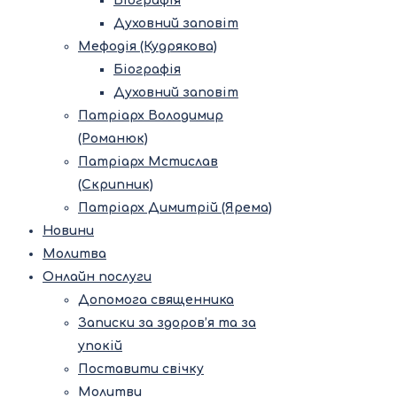
Біографія
Духовний заповіт
Мефодія (Кудрякова)
Біографія
Духовний заповіт
Патріарх Володимир
(Романюк)
Патріарх Мстислав
(Скрипник)
Патріарх Димитрій (Ярема)
Новини
Молитва
Онлайн послуги
Допомога священника
Записки за здоров’я та за
упокій
Поставити свічку
Молитви