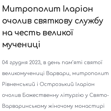
Митрополит Іларіон
очолив святкову службу
на честь великої
мучениці
04 грудня 2023, в день пам’яті святої
великомучениці Варвари, митрополит
Рівненський і Острозький Іларіон
очолив Божественну літургію у Свято-
Варваринському жіночому монастирі