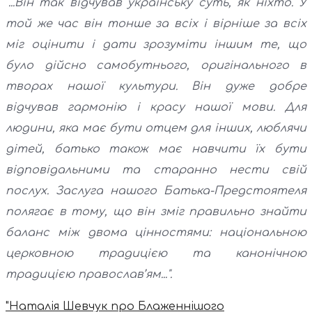
"...Він так відчував українську суть, як ніхто. У
той же час він тонше за всіх і вірніше за всіх
міг оцінити і дати зрозуміти іншим те, що
було дійсно самобутнього, оригінального в
творах нашої культури. Він дуже добре
відчував гармонію і красу нашої мови. Для
людини, яка має бути отцем для інших, люблячи
дітей, батько також має навчити їх бути
відповідальними та старанно нести свій
послух. Заслуга нашого Батька-Предстоятеля
полягає в тому, що він зміг правильно знайти
баланс між двома цінностями: національною
церковною традицією та канонічною
традицією православ’ям...".
"Наталія Шевчук про Блаженнішого