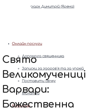
Патріарх Димитрій (Ярема)
Новини
Молитва
Онлайн послуги
Свято
Допомога священника
Записки за здоров’я та за упокій
Великомучениці
Поставити свічку
Варвари:
Молитви
Божественна
Календар