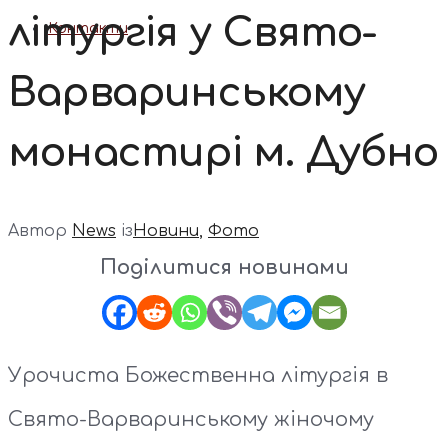
літургія у Свято-
Контакти
Варваринському
монастирі м. Дубно
Автор
News
із
Новини
,
Фото
Поділитися новинами
Урочиста Божественна літургія в
Свято-Варваринському жіночому