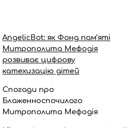
AngelicBot: як Фонд пам’яті
Митрополита Мефодія
розвиває цифрову
катехизацію дітей
Спогади про
Блаженноспочилого
Митрополита Мефодія