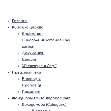
Головна
Київська церква
Єпископат
Синодальні установи та
комісії
Документи
Історія
3D екскурсія Софії
Предстоятель
Біографія
Проповіді
Послання
Фонди пам’яті Митрополитів
Володимира (Сабодана)