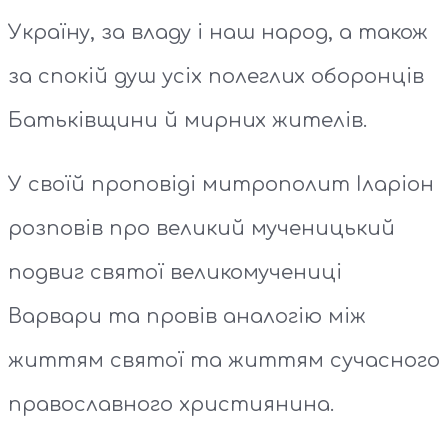
Україну, за владу і наш народ, а також
за спокій душ усіх полеглих оборонців
Батьківщини й мирних жителів.
У своїй проповіді митрополит Іларіон
розповів про великий мученицький
подвиг святої великомучениці
Варвари та провів аналогію між
життям святої та життям сучасного
православного християнина.