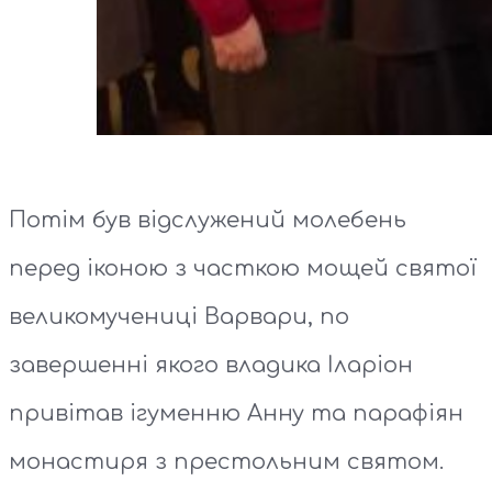
Потім був відслужений молебень
перед іконою з часткою мощей святої
великомучениці Варвари, по
завершенні якого владика Іларіон
привітав ігуменню Анну та парафіян
монастиря з престольним святом.