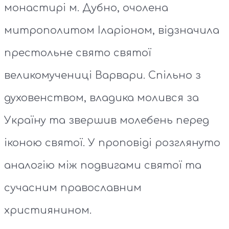
монастирі м. Дубно, очолена
митрополитом Іларіоном, відзначила
престольне свято святої
великомучениці Варвари. Спільно з
духовенством, владика молився за
Україну та звершив молебень перед
іконою святої. У проповіді розглянуто
аналогію між подвигами святої та
сучасним православним
християнином.