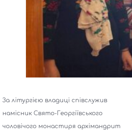
За літургією владиці співслужив
намісник Свято-Георгіївського
чоловічого монастиря архімандрит