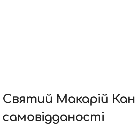
Контакти
Святий Макарій Кані
самовідданості