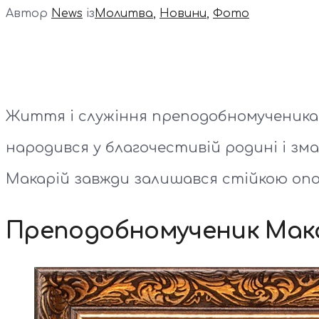
Автор
News
із
Молитва
,
Новини
,
Фото
Життя і служіння преподобномученика М
народився у благочестивій родині і зм
Макарій завжди залишався стійкою опо
Преподобномученик Макарі