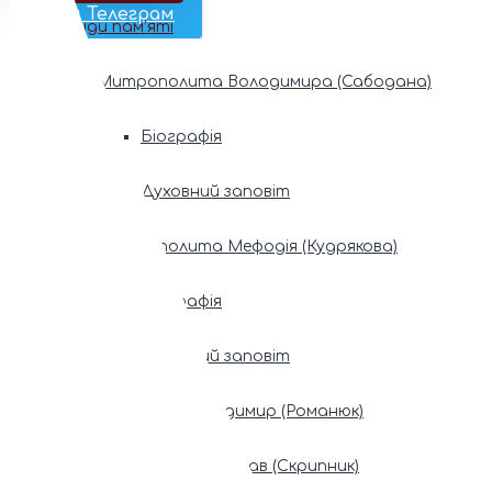
Наш Телеграм
Фонди пам’яті
Митрополита Володимира (Сабодана)
Біографія
Духовний заповіт
Митрополита Мефодія (Кудрякова)
Біографія
Духовний заповіт
Патріарх Володимир (Романюк)
Патріарх Мстислав (Скрипник)