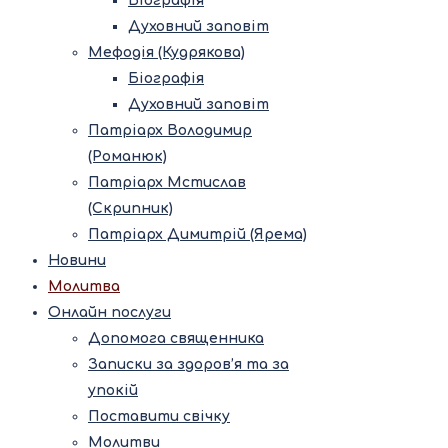
Біографія
Духовний заповіт
Мефодія (Кудрякова)
Біографія
Духовний заповіт
Патріарх Володимир
(Романюк)
Патріарх Мстислав
(Скрипник)
Патріарх Димитрій (Ярема)
Новини
Молитва
Онлайн послуги
Допомога священника
Записки за здоров’я та за
упокій
Поставити свічку
Молитви