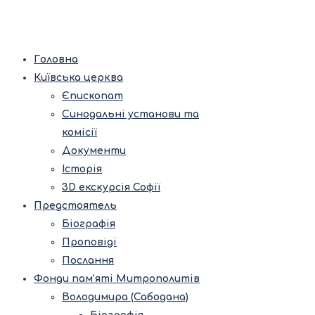
Головна
Київська церква
Єпископат
Синодальні установи та
комісії
Документи
Історія
3D екскурсія Софії
Предстоятель
Біографія
Проповіді
Послання
Фонди пам’яті Митрополитів
Володимира (Сабодана)