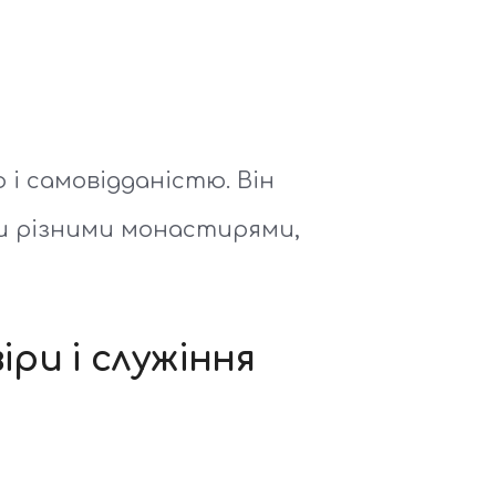
і самовідданістю. Він
чи різними монастирями,
ри і служіння