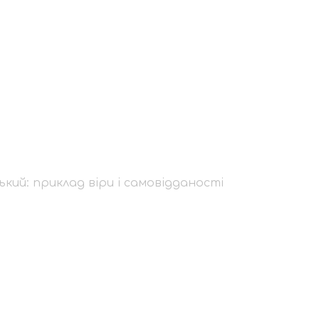
вський: приклад віри
кий: приклад віри і самовідданості