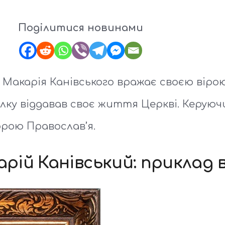
Поділитися новинами
акарія Канівського вражає своєю вірою 
алку віддавав своє життя Церкві. Керую
рою Православ’я.
й Канівський: приклад ві