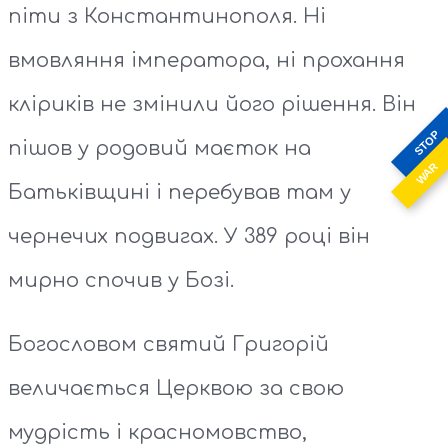
піти з Константинополя. Ні
вмовляння імператора, ні прохання
кліриків не змінили його рішення. Він
STOP
пішов у родовий маєток на
WAR
Батьківщині і перебував там у
чернечих подвигах. У 389 році він
мирно спочив у Бозі.
Богословом святий Григорій
величається Церквою за свою
мудрість і красномовство,