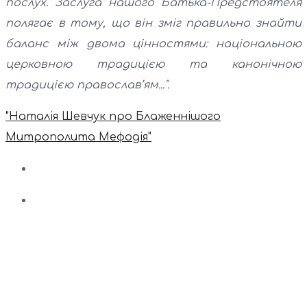
послух. Заслуга нашого Батька-Предстоятеля
полягає в тому, що він зміг правильно знайти
баланс між двома цінностями: національною
церковною традицією та канонічною
традицією православ’ям...".
"Наталія Шевчук про Блаженнішого
Митрополита Мефодія"