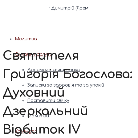
Патріарх Димитрій (Ярема)
Новини
Молитва
Святителя
Онлайн послуги
Григорія Богослова:
Допомога священника
Записки за здоров’я та за упокій
Духовний
Поставити свічку
Дзеркальний
Молитви
Відбиток IV
Календар