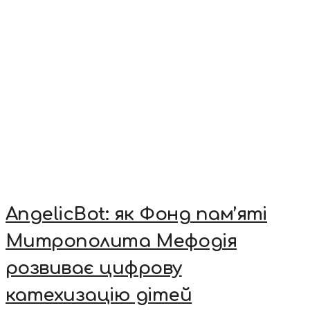
AngelicBot: як Фонд пам’яті
Митрополита Мефодія
розвиває цифрову
катехизацію дітей