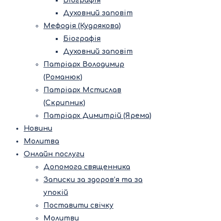
Біографія
Духовний заповіт
Мефодія (Кудрякова)
Біографія
Духовний заповіт
Патріарх Володимир
(Романюк)
Патріарх Мстислав
(Скрипник)
Патріарх Димитрій (Ярема)
Новини
Молитва
Онлайн послуги
Допомога священника
Записки за здоров’я та за
упокій
Поставити свічку
Молитви