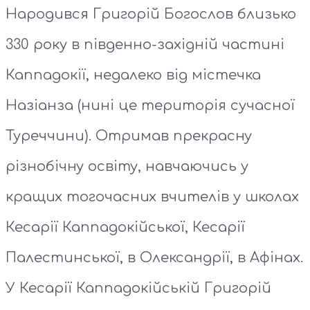
Народився Григорій Богослов близько
330 року в південно-західній частині
Каппадокії, недалеко від містечка
Назіанза (нині це територія сучасної
Туреччини). Отримав прекрасну
різнобічну освіту, навчаючись у
кращих тогочасних вчителів у школах
Кесарії Каппадокійської, Кесарії
Палестинської, в Олександрії, в Афінах.
У Кесарії Каппадокійській Григорій