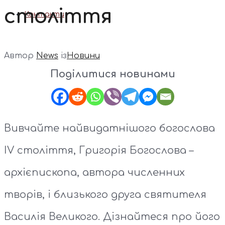
століття
Контакти
Автор
News
із
Новини
Поділитися новинами
Вивчайте найвидатнішого богослова
IV століття, Григорія Богослова –
архієпископа, автора численних
творів, і близького друга святителя
Василія Великого. Дізнайтеся про його