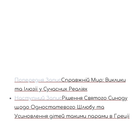
Попередня Запис
Справжній Мир: Виклики
та Ілюзії у Сучасних Реаліях
Наступний Запис
Рішення Святого Синоду
щодо Одностатевого Шлюбу та
Усиновлення дітей такими парами в Греції