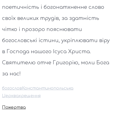
поетичність і богонатхненне слово
своїх великих трудів, за здатність
чітко і прозоро пояснювати
богословські істини, укріплювати віру
в Господа нашого Ісуса Христа.
Святителю отче Григорію, моли Бога
за нас!
богослов
Константинопольська
Церква
хрещення
Пожертва