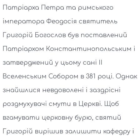
Патріарха Петра та римського
імператора Феодосія святитель
Григорій Богослов був поставлений
Патріархом Константинопольським і
затверджений у цьому сані II
Вселенським Собором в 381 році. Однак
знайшлися невдоволені і заздрісні
роздмухувачі смути в Церкві. Щоб
вгамувати церковну бурю, святий
Григорій вирішив залишити кафедру і