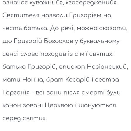
означає «уважний», «зосереджений».
Святителя назвали Григорієм на
честь батька. До речі, можна сказати,
що Григорій Богослов у буквальному
сенсі слова походив із сім’ї святих:
батько Григорій, єпископ Назіанський,
мати Нонна, брат Кесарій і сестра
Горгонія – всі вони після смерті були
канонізовані Церквою і шануються
серед святих.