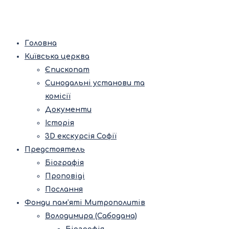
Головна
Київська церква
Єпископат
Синодальні установи та
комісії
Документи
Історія
3D екскурсія Софії
Предстоятель
Біографія
Проповіді
Послання
Фонди пам’яті Митрополитів
Володимира (Сабодана)