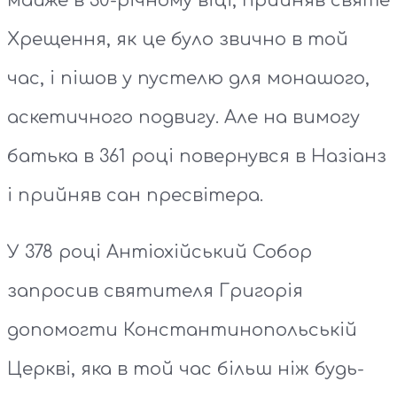
майже в 30-річному віці, прийняв святе
Хрещення, як це було звично в той
час, і пішов у пустелю для монашого,
аскетичного подвигу. Але на вимогу
батька в 361 році повернувся в Назіанз
і прийняв сан пресвітера.
У 378 році Антіохійський Собор
запросив святителя Григорія
допомогти Константинопольській
Церкві, яка в той час більш ніж будь-