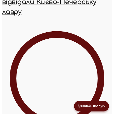
відвідали Києво-Печерську
лавру
✨
Онлайн послуги