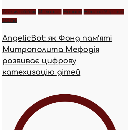
Дитяча біблія
Молитва
Новини
Новини України
Фото
AngelicBot: як Фонд пам’яті
Митрополита Мефодія
розвиває цифрову
катехизацію дітей