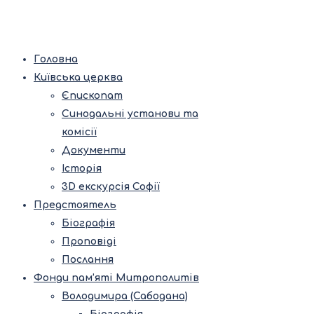
Головна
Київська церква
Єпископат
Синодальні установи та
комісії
Документи
Історія
3D екскурсія Софії
Предстоятель
Біографія
Проповіді
Послання
Фонди пам’яті Митрополитів
Володимира (Сабодана)