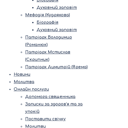
Біографія
Духовний заповіт
Мефодія (Кудрякова)
Біографія
Духовний заповіт
Патріарх Володимир
(Романюк)
Патріарх Мстислав
(Скрипник)
Патріарх Димитрій (Ярема)
Новини
Молитва
Онлайн послуги
Допомога священника
Записки за здоров’я та за
упокій
Поставити свічку
Молитви