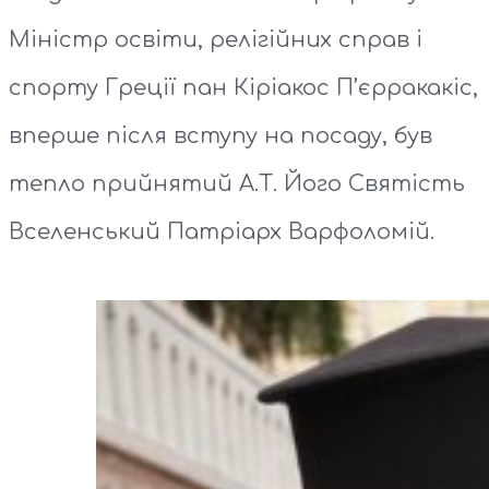
Міністр освіти, релігійних справ і
спорту Греції пан Кіріакос П’єрракакіс,
вперше після вступу на посаду, був
тепло прийнятий А.Т. Його Святість
Вселенський Патріарх Варфоломій.