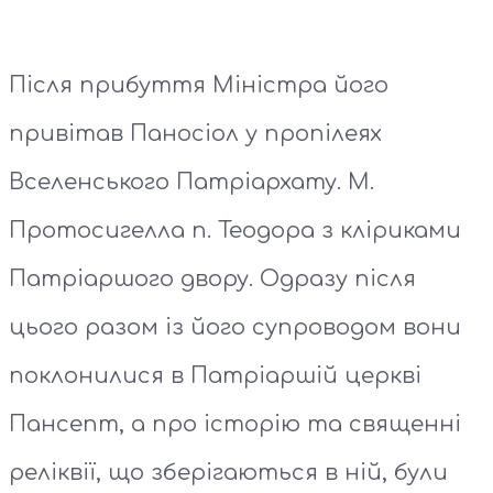
Після прибуття Міністра його
привітав Паносіол у пропілеях
Вселенського Патріархату. М.
Протосигелла п. Теодора з кліриками
Патріаршого двору. Одразу після
цього разом із його супроводом вони
поклонилися в Патріаршій церкві
Пансепт, а про історію та священні
реліквії, що зберігаються в ній, були