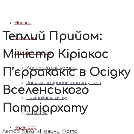
Патріарх Димитрій (Ярема)
Новини
Теплий Прийом:
Молитва
Міністр Кіріакос
Онлайн послуги
П’єрракакіс в Осідку
Допомога священника
Записки за здоров’я та за упокій
Вселенського
Поставити свічку
Патріархату
Молитви
Календар
Автор
News
із
Новини
,
Фото