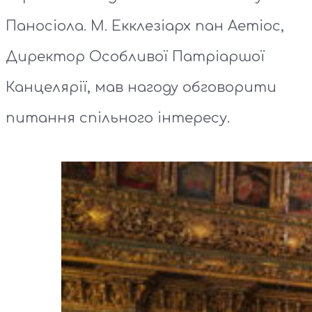
Паносіола. М. Екклезіарх пан Аетіос,
Директор Особливої ​​Патріаршої
Канцелярії, мав нагоду обговорити
питання спільного інтересу.