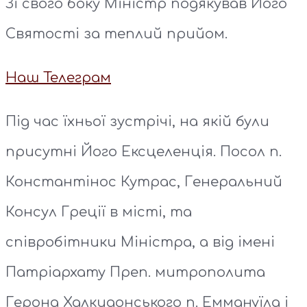
Зі свого боку Міністр подякував Його
Святості за теплий прийом.
Наш Телеграм
Під час їхньої зустрічі, на якій були
присутні Його Ексцеленція. Посол п.
Константінос Кутрас, Генеральний
Консул Греції в місті, та
співробітники Міністра, а від імені
Патріархату Преп. митрополита
Герона Халкидонського п. Еммануїла і