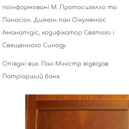
поінформовані М. Протосигелло та
Паносіол. Диякон пан Оікуменіос
Аманатідіс, кодифікатор Святого і
Священного Синоду.
Опівдні вих. Пан Міністр відвідав
Патріарший банк.