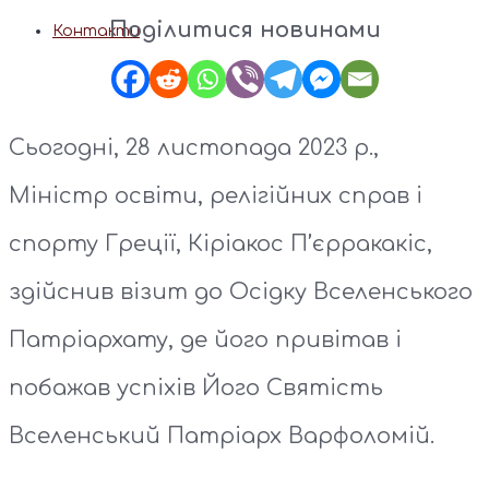
Поділитися новинами
Контакти
Сьогодні, 28 листопада 2023 р.,
Міністр освіти, релігійних справ і
спорту Греції, Кіріакос П’єрракакіс,
здійснив візит до Осідку Вселенського
Патріархату, де його привітав і
побажав успіхів Його Святість
Вселенський Патріарх Варфоломій.