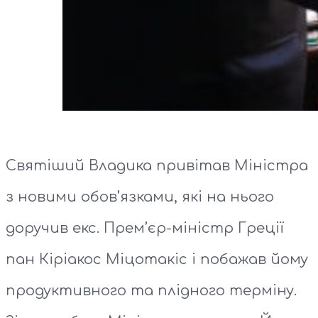
Святіший Владика привітав Міністра
з новими обов’язками, які на нього
доручив екс. Прем’єр-міністр Греції
пан Кіріакос Міцотакіс і побажав йому
продуктивного та плідного терміну.