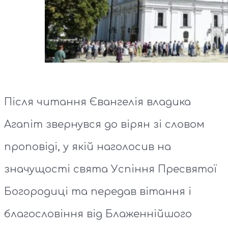
Після читання Євангелія владика
Агапіт звернувся до вірян зі словом
проповіді, у якій наголосив на
значущості свята Успіння Пресвятої
Богородиці та передав вітання і
благословіння від Блаженнійшого