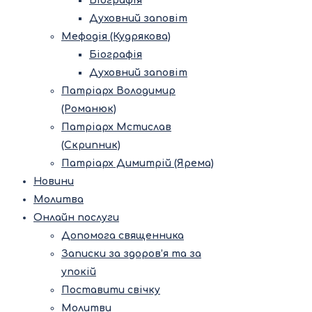
Біографія
Духовний заповіт
Мефодія (Кудрякова)
Біографія
Духовний заповіт
Патріарх Володимир
(Романюк)
Патріарх Мстислав
(Скрипник)
Патріарх Димитрій (Ярема)
Новини
Молитва
Онлайн послуги
Допомога священника
Записки за здоров’я та за
упокій
Поставити свічку
Молитви