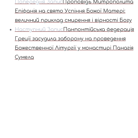
Попередня Запис
Проповідь Митрополита
Епіфанія на свято Успіння Божої Матері:
величний приклад смирення і вірності Богу
Наступний Запис
Панпонтійська федерація
Греції засудила заборону на проведення
Божественної Літургії у монастирі Панагія
Сумела