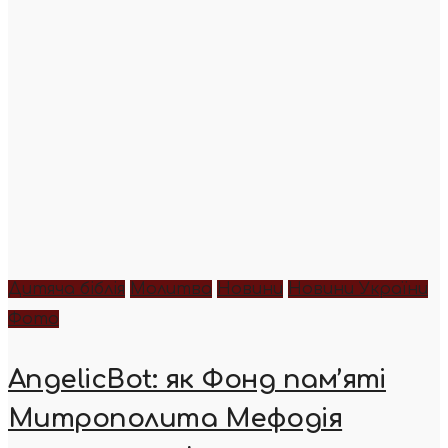
Дитяча біблія
Молитва
Новини
Новини України
Фото
AngelicBot: як Фонд пам’яті
Митрополита Мефодія