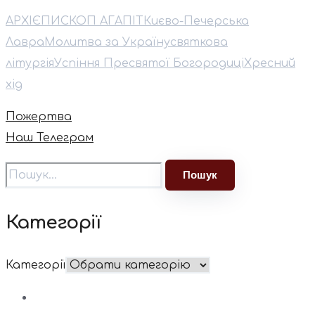
АРХІЄПИСКОП АГАПІТ
Києво-Печерська
Лавра
Молитва за Україну
святкова
літургія
Успіння Пресвятої Богородиці
Хресний
хід
Пожертва
Наш Телеграм
Категорії
Категорії