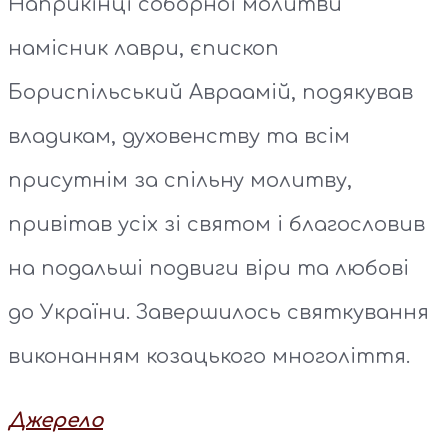
Наприкінці соборної молитви
намісник лаври, єпископ
Бориспільський Авраамій, подякував
владикам, духовенству та всім
присутнім за спільну молитву,
привітав усіх зі святом і благословив
на подальші подвиги віри та любові
до України. Завершилось святкування
виконанням козацького многоліття.
Джерело