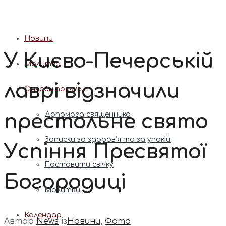
Патріарх Димитрій (Ярема)
Новини
У Києво-Печерській
Молитва
лаврі відзначили
Онлайн послуги
престольне свято
Допомога священника
Записки за здоров’я та за упокій
Успіння Пресвятої
Поставити свічку
Богородиці
Молитви
Календар
Автор
News
із
Новини
,
Фото