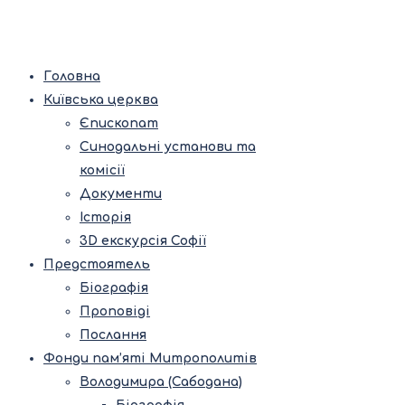
Головна
Київська церква
Єпископат
Синодальні установи та
комісії
Документи
Історія
3D екскурсія Софії
Предстоятель
Біографія
Проповіді
Послання
Фонди пам’яті Митрополитів
Володимира (Сабодана)