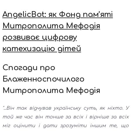
AngelicBot: як Фонд пам’яті
Митрополита Мефодія
розвиває цифрову
катехизацію дітей
Спогади про
Блаженноспочилого
Митрополита Мефодія
"...Він так відчував українську суть, як ніхто. У
той же час він тонше за всіх і вірніше за всіх
міг оцінити і дати зрозуміти іншим те, що