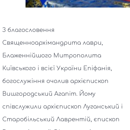
З благословення
Священноархімандрита лаври,
Блаженнійшого Митрополита
Київського і всієї України Епіфанія,
богослужіння очолив архієпископ
Вишгородський Агапіт. Йому
співслужили архієпископ Луганський і
Старобільський Лаврентій, єпископ