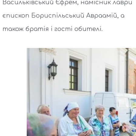
Васильківський Єфрем, намісник лаври
єпископ Бориспільський Авраамій, а
також братія і гості обителі.