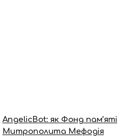
AngelicBot: як Фонд пам’яті
Митрополита Мефодія