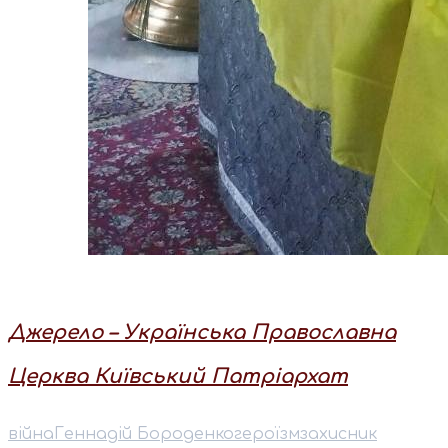
Джерело – Українська Православна
Церква Київський Патріархат
війна
Геннадій Бороденко
героїзм
захисник