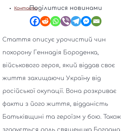
Поділитися новинами
Контакти
Стаття описує урочистий чин
похорону Геннадія Бороденка,
військового героя, який віддав своє
життя захищаючи Україну від
російської окупації. Вона розкриває
факти з його життя, відданість
Батьківщині та героїзм у бою. Також
згадується роль священика Богдана