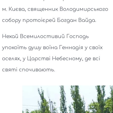
м. Києва, священник Володимирського
собору протоієрей Богдан Вайда.
Нехай Всемилостивий Господь
упокоїть душу воїна Геннадія у своїх
оселях, у Царстві Небесному, де всі
святі спочивають.