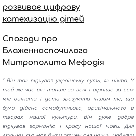
розвиває цифрову
катехизацію дітей
Спогади про
Блаженноспочилого
Митрополита Мефодія
"...Він так відчував українську суть, як ніхто. У
той же час він тонше за всіх і вірніше за всіх
міг оцінити і дати зрозуміти іншим те, що
було дійсно самобутнього, оригінального в
творах нашої культури. Він дуже добре
відчував гармонію і красу нашої мови. Для
людини, яка має бути отцем для інших, люблячи