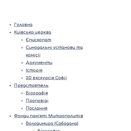
Головна
Київська церква
Єпископат
Синодальні установи та
комісії
Документи
Історія
3D екскурсія Софії
Предстоятель
Біографія
Проповіді
Послання
Фонди пам’яті Митрополитів
Володимира (Сабодана)