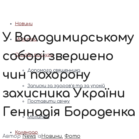
Патріарх Димитрій (Ярема)
Новини
У Володимирському
Молитва
соборі звершено
Онлайн послуги
чин похорону
Допомога священника
Записки за здоров’я та за упокій
захисника України
Поставити свічку
Геннадія Бороденка
Молитви
Календар
Автор
News
із
Новини
,
Фото