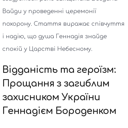
Вайди у проведенні церемонії
похорону. Стаття виражає співчуття
і надію, що душа Геннадія знайде
спокій у Царстві Небесному.
Відданість та героїзм:
Прощання з загиблим
захисником України
Геннадієм Бороденком