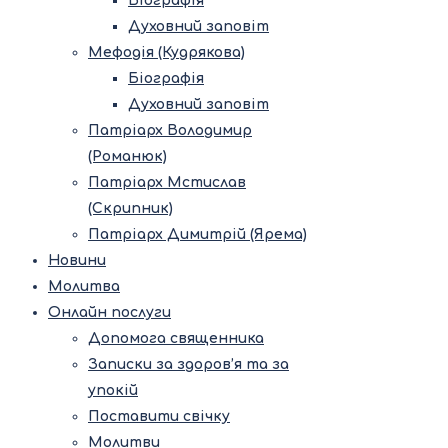
Біографія
Духовний заповіт
Мефодія (Кудрякова)
Біографія
Духовний заповіт
Патріарх Володимир
(Романюк)
Патріарх Мстислав
(Скрипник)
Патріарх Димитрій (Ярема)
Новини
Молитва
Онлайн послуги
Допомога священника
Записки за здоров’я та за
упокій
Поставити свічку
Молитви