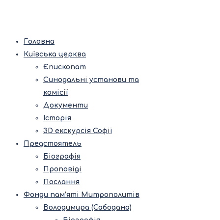
Головна
Київська церква
Єпископат
Синодальні установи та
комісії
Документи
Історія
3D екскурсія Софії
Предстоятель
Біографія
Проповіді
Послання
Фонди пам’яті Митрополитів
Володимира (Сабодана)