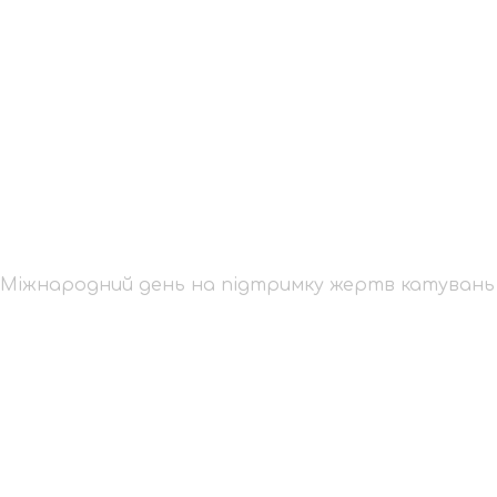
дій: Міжнародний де
атувань
: Міжнародний день на підтримку жертв катувань