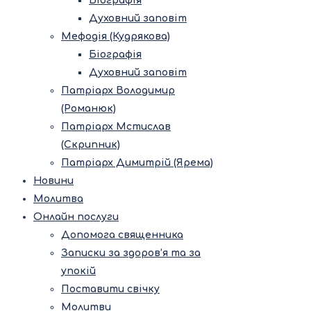
Біографія
Духовний заповіт
Мефодія (Кудрякова)
Біографія
Духовний заповіт
Патріарх Володимир
(Романюк)
Патріарх Мстислав
(Скрипник)
Патріарх Димитрій (Ярема)
Новини
Молитва
Онлайн послуги
Допомога священника
Записки за здоров’я та за
упокій
Поставити свічку
Молитви