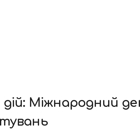
дій: Міжнародний де
атувань