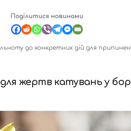
Поділитися новинами
пільноту до конкретних дій для припине
 для жертв катувань у бо