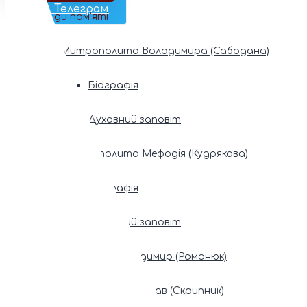
Наш Телеграм
Фонди пам’яті
Митрополита Володимира (Сабодана)
Біографія
Духовний заповіт
Митрополита Мефодія (Кудрякова)
Біографія
Духовний заповіт
Патріарх Володимир (Романюк)
Патріарх Мстислав (Скрипник)