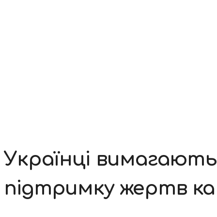
Контакти
Українці вимагають 
підтримку жертв к