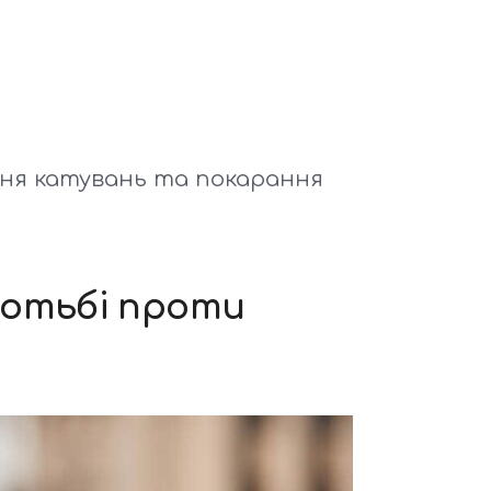
ння катувань та покарання
ротьбі проти