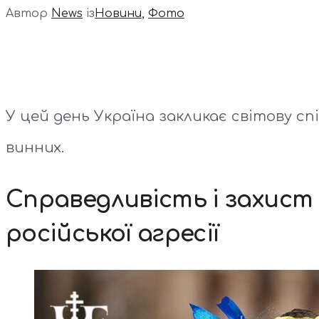
Автор
News
із
Новини
,
Фото
У цей день Україна закликає світову с
винних.
Справедливість і захист
російської агресії