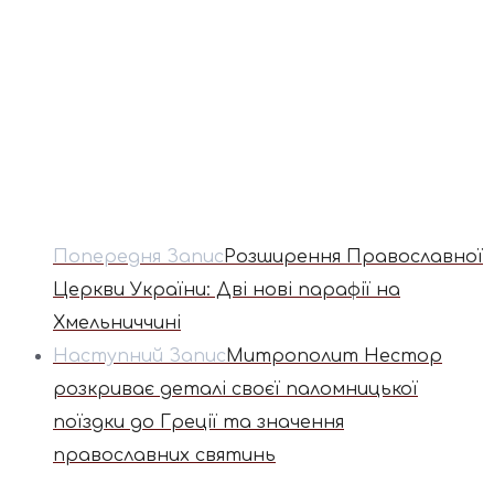
Попередня Запис
Розширення Православної
Церкви України: Дві нові парафії на
Хмельниччині
Наступний Запис
Митрополит Нестор
розкриває деталі своєї паломницької
поїздки до Греції та значення
православних святинь