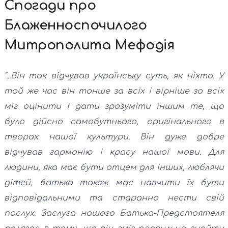
Спогади про
Блаженноспочилого
Митрополита Мефодія
"...Він так відчував українську суть, як ніхто. У
той же час він тонше за всіх і вірніше за всіх
міг оцінити і дати зрозуміти іншим те, що
було дійсно самобутнього, оригінального в
творах нашої культури. Він дуже добре
відчував гармонію і красу нашої мови. Для
людини, яка має бути отцем для інших, люблячи
дітей, батько також має навчити їх бути
відповідальними та старанно нести свій
послух. Заслуга нашого Батька-Предстоятеля