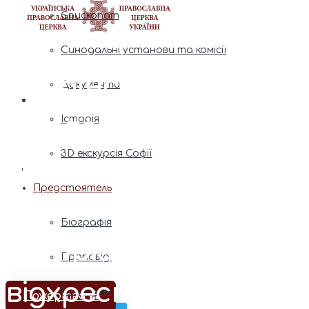
Єпископат
Синодальні установи та комісії
Українська
Документи
Православна
Історія
3D екскурсія Софії
Церква
Предстоятель
Московського
Біографія
Патріархату
Проповіді
відхрестилась від
Послання
Пожертва ⛪️