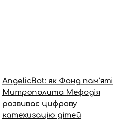
AngelicBot: як Фонд пам’яті
Митрополита Мефодія
розвиває цифрову
катехизацію дітей