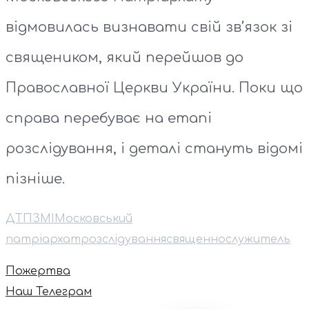
відмовилась визнавати свій зв’язок зі
священиком, який перейшов до
Православної Церкви України. Поки що
справа перебуває на етапі
розслідування, і деталі стануть відомі
пізніше.
ДТП
ЗМІ
Московський
патріархат
розслідування
священнослужитель
Пожертва
Наш Телеграм