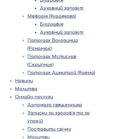
Біографія
Духовний заповіт
Мефодія (Кудрякова)
Біографія
Духовний заповіт
Патріарх Володимир
(Романюк)
Патріарх Мстислав
(Скрипник)
Патріарх Димитрій (Ярема)
Новини
Молитва
Онлайн послуги
Допомога священника
Записки за здоров’я та за
упокій
Поставити свічку
Молитви