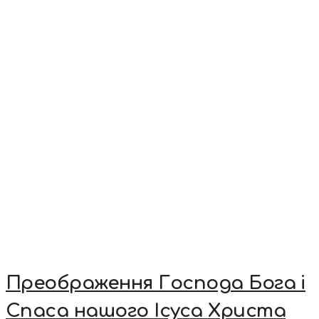
Преображення Господа Бога і
Спаса нашого Ісуса Христа