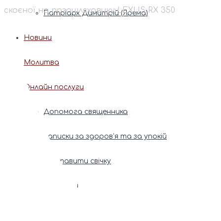
скоєної на позашляховику LEXUS RX 350
Патріарх Димитрій (Ярема)
Новини
Молитва
Онлайн послуги
Допомога священника
Записки за здоров’я та за упокій
Поставити свічку
Молитви
Календар