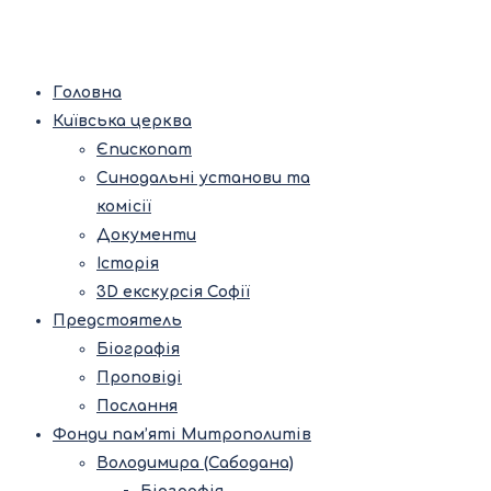
Головна
Київська церква
Єпископат
Синодальні установи та
комісії
Документи
Історія
3D екскурсія Софії
Предстоятель
Біографія
Проповіді
Послання
Фонди пам’яті Митрополитів
Володимира (Сабодана)