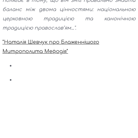
полягає в тому, що він зміг правильно знайти
баланс між двома цінностями: національною
церковною традицією та канонічною
традицією православ’ям...".
"Наталія Шевчук про Блаженнішого
Митрополита Мефодія"