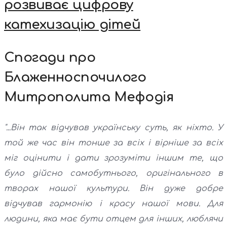
розвиває цифрову
катехизацію дітей
Спогади про
Блаженноспочилого
Митрополита Мефодія
"...Він так відчував українську суть, як ніхто. У
той же час він тонше за всіх і вірніше за всіх
міг оцінити і дати зрозуміти іншим те, що
було дійсно самобутнього, оригінального в
творах нашої культури. Він дуже добре
відчував гармонію і красу нашої мови. Для
людини, яка має бути отцем для інших, люблячи