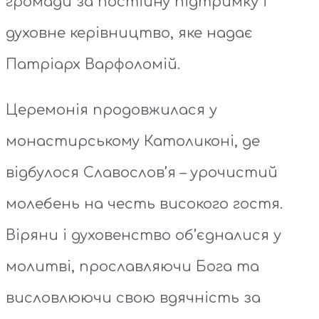
громади за постійну підтримку і
духовне керівництво, яке надає
Патріарх Варфоломій.
Церемонія продовжилася у
монастирському Католиконі, де
відбулося Славослов’я – урочистий
молебень на честь високого гостя.
Віряни і духовенство об’єдналися у
молитві, прославляючи Бога та
висловлюючи свою вдячність за