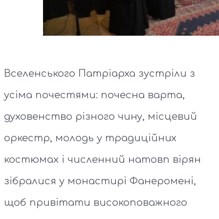
Вселенського Патріарха зустріли з
усіма почестями: почесна варта,
духовенство різного чину, місцевий
оркестр, молодь у традиційних
костюмах і численний натовп вірян
зібралися у монастирі Фанеромені,
щоб привітати високоповажного