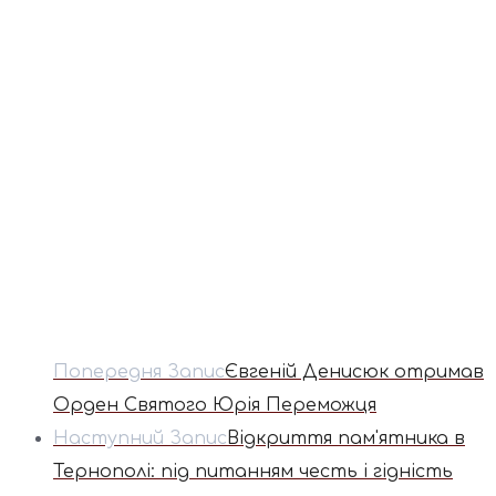
Попередня Запис
Євгеній Денисюк отримав
Орден Святого Юрія Переможця
Наступний Запис
Відкриття пам'ятника в
Тернополі: під питанням честь і гідність