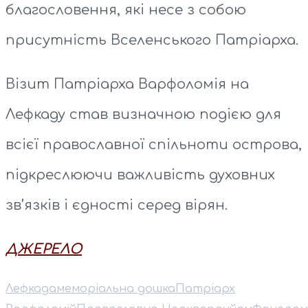
благословення, які несе з собою
присутність Вселенського Патріарха.
Візит Патріарха Варфоломія на
Лефкаду став визначною подією для
всієї православної спільноти острова,
підкреслюючи важливість духовних
зв’язків і єдності серед вірян.
ДЖЕРЕЛО
Лефкада
меморіальна дошка
Патріарх