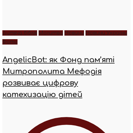
Дитяча біблія
Молитва
Новини
Новини України
Фото
AngelicBot: як Фонд пам’яті
Митрополита Мефодія
розвиває цифрову
катехизацію дітей