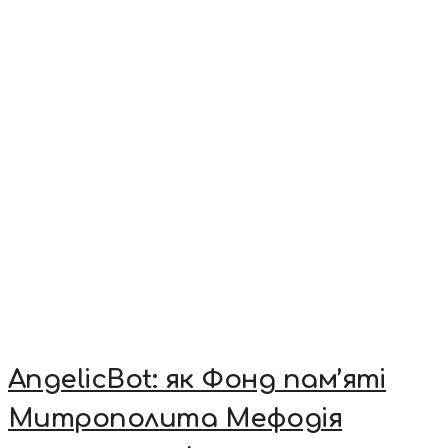
AngelicBot: як Фонд пам’яті
Митрополита Мефодія