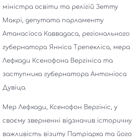
міністра освіти та релігій Зетту
Макрі, депутата парламенту
Атанасіоса Каввадаса, регіонального
губернатора Янніса Трепекліса, мера
Лефкади Ксенофона Вергініса та
заступника губернатора Антоніоса
Дувіца.
Мер Лефкади, Ксенофон Вергініс, у
своєму зверненні відзначив історичну
важливість візиту Патріарха та його