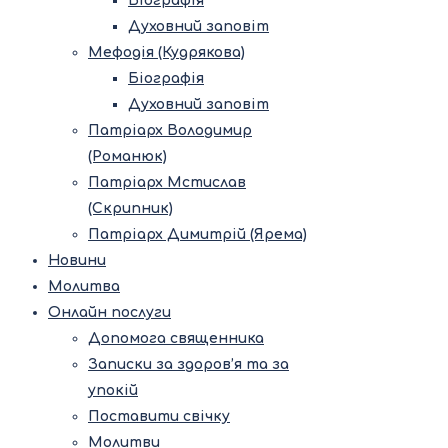
Біографія
Духовний заповіт
Мефодія (Кудрякова)
Біографія
Духовний заповіт
Патріарх Володимир
(Романюк)
Патріарх Мстислав
(Скрипник)
Патріарх Димитрій (Ярема)
Новини
Молитва
Онлайн послуги
Допомога священника
Записки за здоров’я та за
упокій
Поставити свічку
Молитви