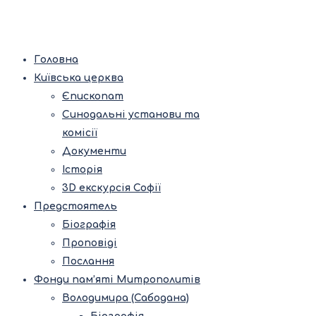
Головна
Київська церква
Єпископат
Синодальні установи та
комісії
Документи
Історія
3D екскурсія Софії
Предстоятель
Біографія
Проповіді
Послання
Фонди пам’яті Митрополитів
Володимира (Сабодана)