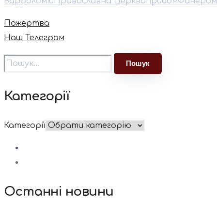
Варфоломій
Православна Церква
прийом
Фанером
Пожертва
Наш Телеграм
Категорії
Категорії
Останні новини