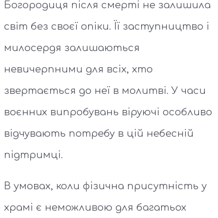
Богородиця після смерті не залишила
світ без своєї опіки. Її заступництво і
милосердя залишаються
невичерпними для всіх, хто
звертається до неї в молитві. У часи
воєнних випробувань віруючі особливо
відчувають потребу в цій небесній
підтримці.
В умовах, коли фізична присутність у
храмі є неможливою для багатьох