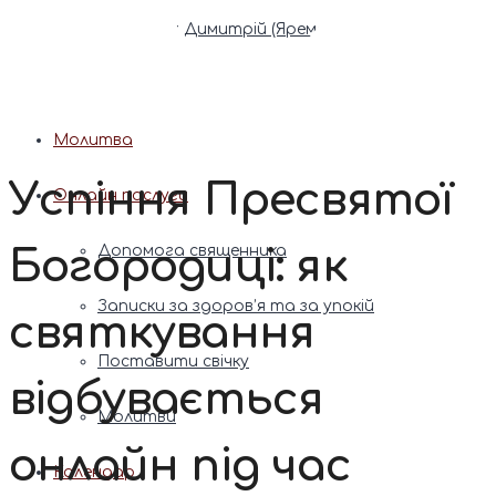
Патріарх Димитрій (Ярема)
Новини
Молитва
Успіння Пресвятої
Онлайн послуги
Богородиці: як
Допомога священника
Записки за здоров’я та за упокій
святкування
Поставити свічку
відбувається
Молитви
онлайн під час
Календар