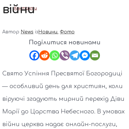
війни
Контакти
Автор
News
із
Новини
,
Фото
Поділитися новинами
Свято Успіння Пресвятої Богородиці
— особливий день для християн, коли
віруючі згадують мирний перехід Діви
Марії до Царства Небесного. В умовах
війни церква надає онлайн-послуги,