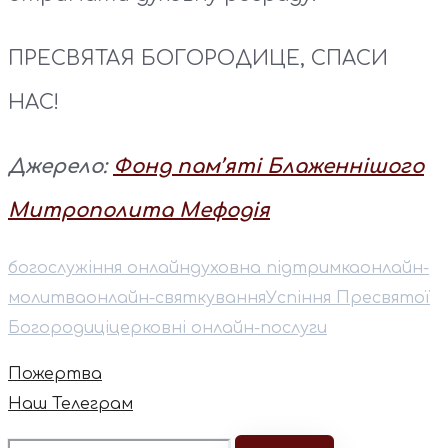
ПРЕСВЯТАЯ БОГОРОДИЦЕ, СПАСИ
НАС!
Джерело:
Фонд пам’яті Блаженнішого
Митрополита Мефодія
богослужіння онлайн
духовна підтримка
онлайн-
молитва
онлайн-святкування
Успіння Пресвятої
Богородиці
церковні онлайн-послуги
Пожертва
Наш Телеграм