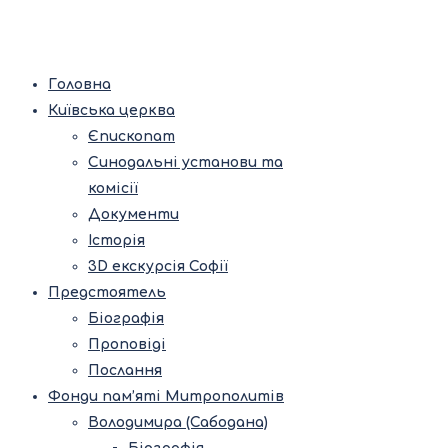
Головна
Київська церква
Єпископат
Синодальні установи та
комісії
Документи
Історія
3D екскурсія Софії
Предстоятель
Біографія
Проповіді
Послання
Фонди пам’яті Митрополитів
Володимира (Сабодана)