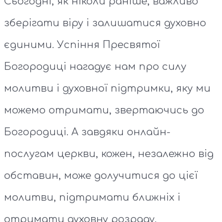
Сьогодні, як ніколи раніше, важливо
зберігати віру і залишатися духовно
єдиними. Успіння Пресвятої
Богородиці нагадує нам про силу
молитви і духовної підтримки, яку ми
можемо отримати, звертаючись до
Богородиці. А завдяки онлайн-
послугам церкви, кожен, незалежно від
обставин, може долучитися до цієї
молитви, підтримати ближніх і
отримати духовну розраду.