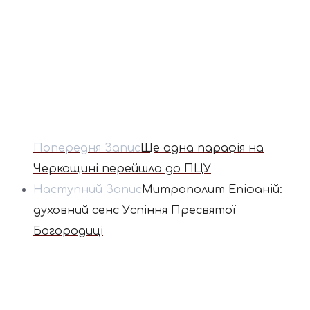
Попередня Запис
Ще одна парафія на
Черкащині перейшла до ПЦУ
Наступний Запис
Митрополит Епіфаній:
духовний сенс Успіння Пресвятої
Богородиці