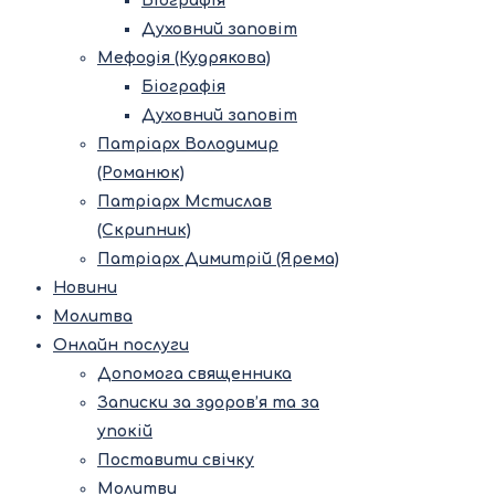
Біографія
Духовний заповіт
Мефодія (Кудрякова)
Біографія
Духовний заповіт
Патріарх Володимир
(Романюк)
Патріарх Мстислав
(Скрипник)
Патріарх Димитрій (Ярема)
Новини
Молитва
Онлайн послуги
Допомога священника
Записки за здоров’я та за
упокій
Поставити свічку
Молитви