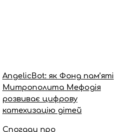
AngelicBot: як Фонд пам’яті
Митрополита Мефодія
розвиває цифрову
катехизацію дітей
Спогади про