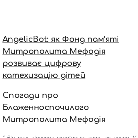
AngelicBot: як Фонд пам’яті
Митрополита Мефодія
розвиває цифрову
катехизацію дітей
Спогади про
Блаженноспочилого
Митрополита Мефодія