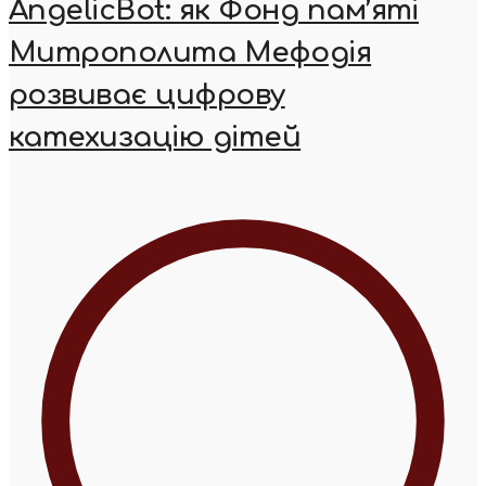
AngelicBot: як Фонд пам’яті
Митрополита Мефодія
розвиває цифрову
катехизацію дітей