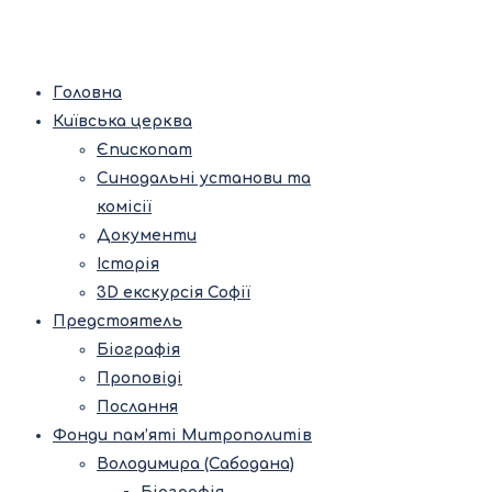
Головна
Київська церква
Єпископат
Синодальні установи та
комісії
Документи
Історія
3D екскурсія Софії
Предстоятель
Біографія
Проповіді
Послання
Фонди пам’яті Митрополитів
Володимира (Сабодана)