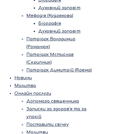
Біографія
Духовний заповіт
Мефодія (Кудрякова)
Біографія
Духовний заповіт
Патріарх Володимир
(Романюк)
Патріарх Мстислав
(Скрипник)
Патріарх Димитрій (Ярема)
Новини
Молитва
Онлайн послуги
Допомога священника
Записки за здоров’я та за
упокій
Поставити свічку
Молитви