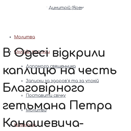
Патріарх Димитрій (Ярема)
Новини
Молитва
В Одесі відкрили
Онлайн послуги
каплицю на честь
Допомога священника
Записки за здоров’я та за упокій
Благовірного
Поставити свічку
гетьмана Петра
Молитви
Конашевича-
Календар