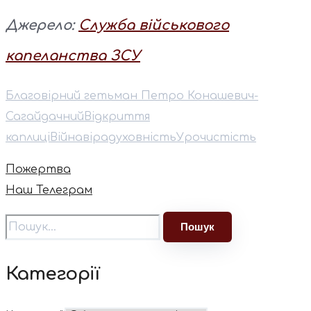
Джерело:
Служба військового
капеланства ЗСУ
Благовірний гетьман Петро Конашевич-
Сагайдачний
Відкриття
каплиці
Війна
віра
духовність
Урочистість
Пожертва
Наш Телеграм
Категорії