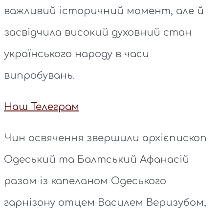
важливий історичний момент, але й
засвідчила високий духовний стан
українського народу в часи
випробувань.
Наш Телеграм
Чин освячення звершили архієпископ
Одеський та Балтський Афанасій
разом із капеланом Одеського
гарнізону отцем Василем Веризубом,