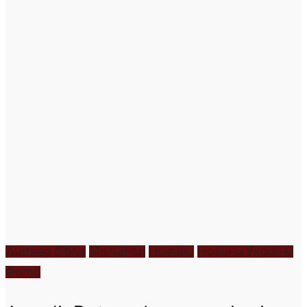
Дитяча біблія
Молитва
Новини
Новини України
Фото