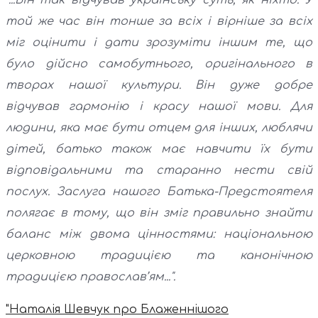
"...Він так відчував українську суть, як ніхто. У
той же час він тонше за всіх і вірніше за всіх
міг оцінити і дати зрозуміти іншим те, що
було дійсно самобутнього, оригінального в
творах нашої культури. Він дуже добре
відчував гармонію і красу нашої мови. Для
людини, яка має бути отцем для інших, люблячи
дітей, батько також має навчити їх бути
відповідальними та старанно нести свій
послух. Заслуга нашого Батька-Предстоятеля
полягає в тому, що він зміг правильно знайти
баланс між двома цінностями: національною
церковною традицією та канонічною
традицією православ’ям...".
"Наталія Шевчук про Блаженнішого