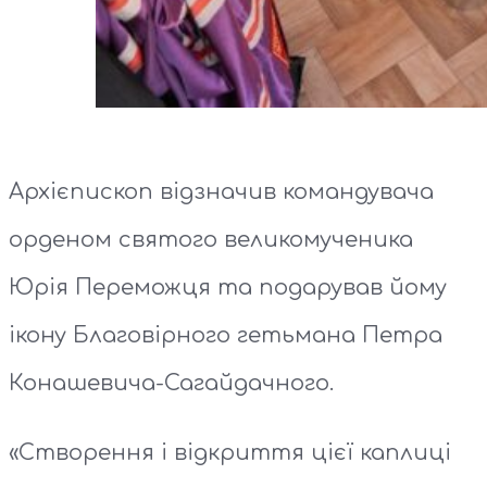
Архієпископ відзначив командувача
орденом святого великомученика
Юрія Переможця та подарував йому
ікону Благовірного гетьмана Петра
Конашевича-Сагайдачного.
«Створення і відкриття цієї каплиці