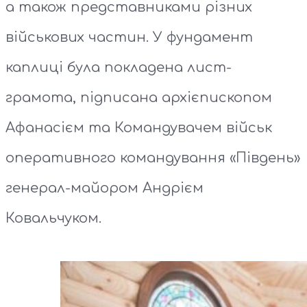
а також представниками різних
військових частин. У фундамент
каплиці була покладена лист-
грамота, підписана архієпископом
Афанасієм та Командувачем військ
оперативного командування «Південь»
генерал-майором Андрієм
Ковальчуком.