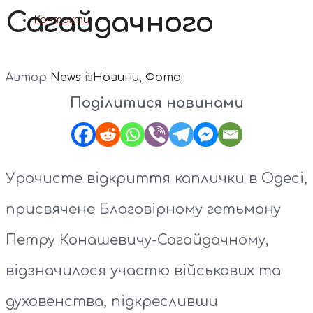
Сагайдачного
Контакти
Автор
News
із
Новини
,
Фото
Поділитися новинами
Урочисте відкриття каплички в Одесі,
присвячене Благовірному гетьману
Петру Конашевичу-Сагайдачному,
відзначилося участю військових та
духовенства, підкресливши