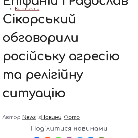
Епіфаній і Радослав
Контакти
Сікорський
обговорили
російську агресію
та релігійну
ситуацію
Автор
News
із
Новини
,
Фото
Поділитися новинами