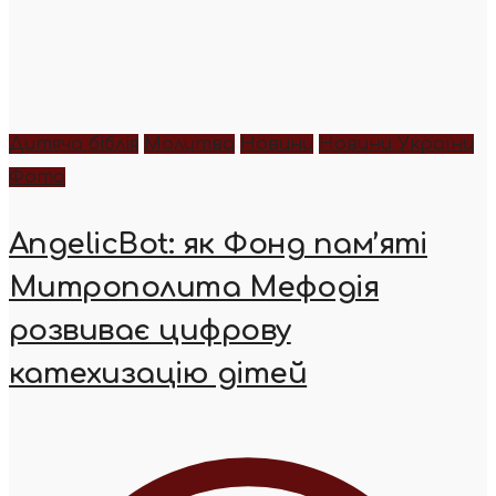
Дитяча біблія
Молитва
Новини
Новини України
Фото
AngelicBot: як Фонд пам’яті
Митрополита Мефодія
розвиває цифрову
катехизацію дітей