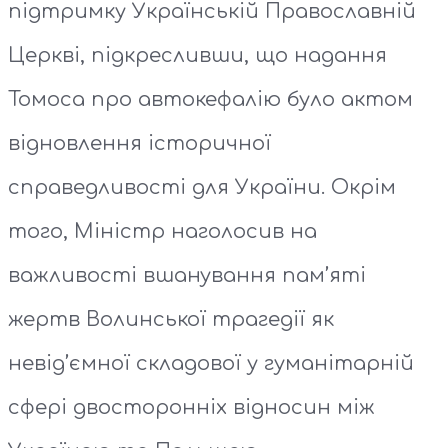
підтримку Українській Православній
Церкві, підкресливши, що надання
Томоса про автокефалію було актом
відновлення історичної
справедливості для України. Окрім
того, Міністр наголосив на
важливості вшанування пам’яті
жертв Волинської трагедії як
невід’ємної складової у гуманітарній
сфері двосторонніх відносин між