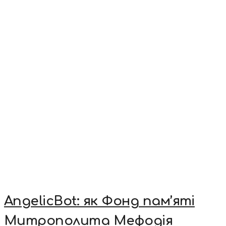
AngelicBot: як Фонд пам’яті
Митрополита Мефодія