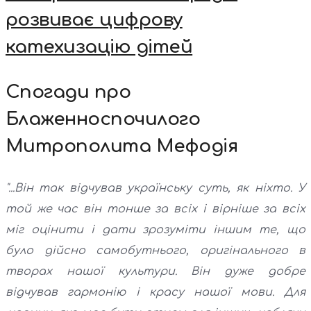
розвиває цифрову
катехизацію дітей
Спогади про
Блаженноспочилого
Митрополита Мефодія
"...Він так відчував українську суть, як ніхто. У
той же час він тонше за всіх і вірніше за всіх
міг оцінити і дати зрозуміти іншим те, що
було дійсно самобутнього, оригінального в
творах нашої культури. Він дуже добре
відчував гармонію і красу нашої мови. Для