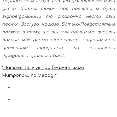
людини, яка має бути отцем для інших, люблячи
дітей, батько також має навчити їх бути
відповідальними та старанно нести свій
послух. Заслуга нашого Батька-Предстоятеля
полягає в тому, що він зміг правильно знайти
баланс між двома цінностями: національною
церковною традицією та канонічною
традицією православ’ям...".
"Наталія Шевчук про Блаженнішого
Митрополита Мефодія"