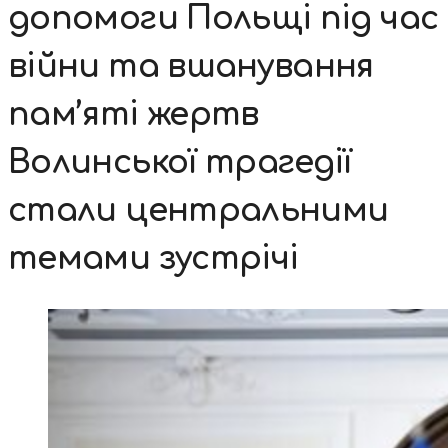
допомоги Польщі під час
війни та вшанування
пам’яті жертв
Волинської трагедії
стали центральними
темами зустрічі