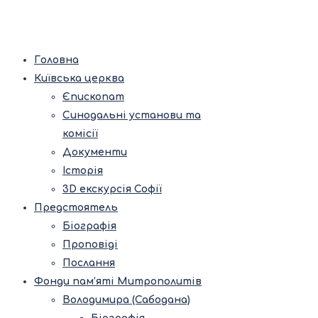
Головна
Київська церква
Єпископат
Синодальні установи та
комісії
Документи
Історія
3D екскурсія Софії
Предстоятель
Біографія
Проповіді
Послання
Фонди пам’яті Митрополитів
Володимира (Сабодана)