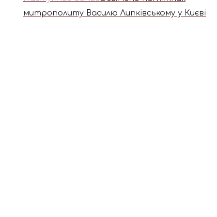
митрополиту Василю Липківському у Києві