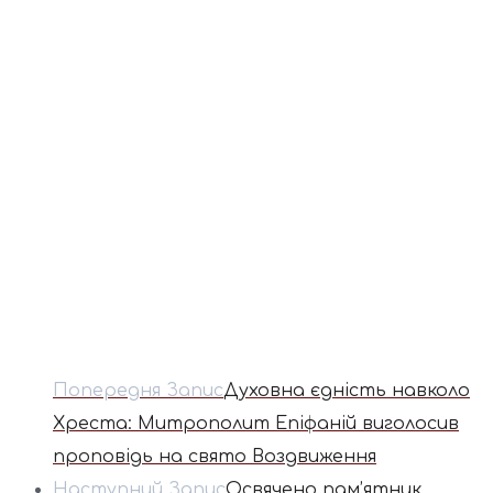
Попередня Запис
Духовна єдність навколо
Хреста: Митрополит Епіфаній виголосив
проповідь на свято Воздвиження
Наступний Запис
Освячено пам’ятник