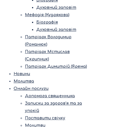
Біографія
Духовний заповіт
Мефодія (Кудрякова)
Біографія
Духовний заповіт
Патріарх Володимир
(Романюк)
Патріарх Мстислав
(Скрипник)
Патріарх Димитрій (Ярема)
Новини
Молитва
Онлайн послуги
Допомога священника
Записки за здоров’я та за
упокій
Поставити свічку
Молитви