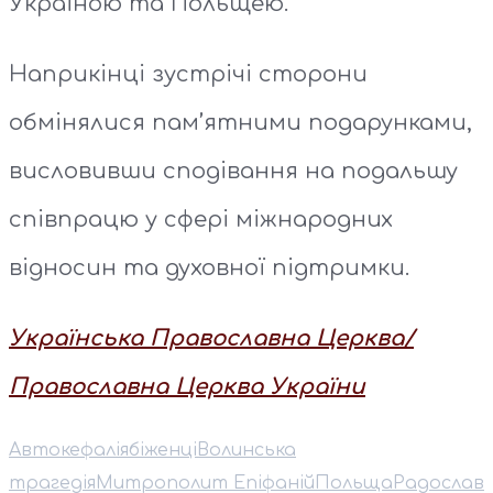
Україною та Польщею.
Наприкінці зустрічі сторони
обмінялися пам’ятними подарунками,
висловивши сподівання на подальшу
співпрацю у сфері міжнародних
відносин та духовної підтримки.
Українська Православна Церква/
Православна Церква України
Автокефалія
біженці
Волинська
трагедія
⁠Митрополит Епіфаній
Польща
Радослав