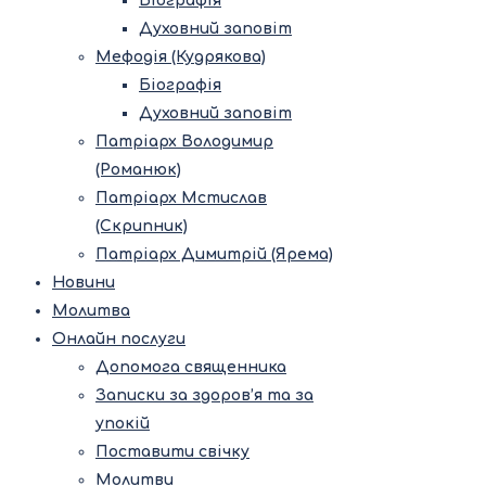
Біографія
Духовний заповіт
Мефодія (Кудрякова)
Біографія
Духовний заповіт
Патріарх Володимир
(Романюк)
Патріарх Мстислав
(Скрипник)
Патріарх Димитрій (Ярема)
Новини
Молитва
Онлайн послуги
Допомога священника
Записки за здоров’я та за
упокій
Поставити свічку
Молитви