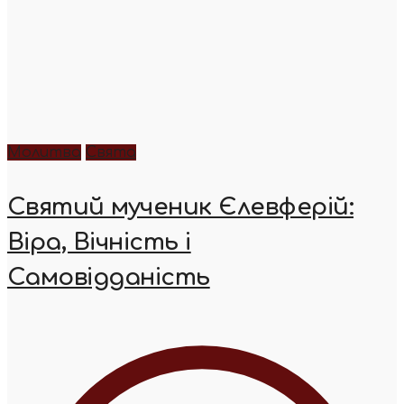
Молитва
Свята
Святий мученик Єлевферій:
Віра, Вічність і
Самовідданість