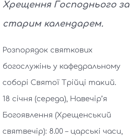
Хрещення Господнього за
старим календарем.
Розпорядок святкових
богослужінь у кафедральному
соборі Святої Трійці такий.
18 січня (середа), Навечір’я
Богоявлення (Хрещенський
святвечір): 8.00 – царські часи,