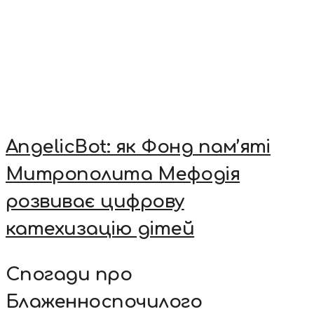
AngelicBot: як Фонд пам’яті
Митрополита Мефодія
розвиває цифрову
катехизацію дітей
Спогади про
Блаженноспочилого