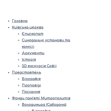
Головна
Київська церква
Єпископат
Синодальні установи та
комісії
Документи
Історія
3D екскурсія Софії
Предстоятель
Біографія
Проповіді
Послання
Фонди пам’яті Митрополитів
Володимира (Сабодана)