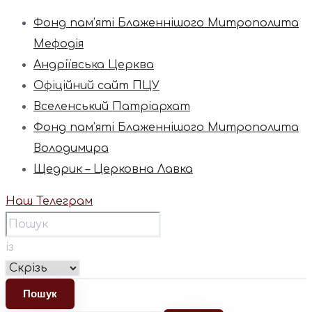
Фонд пам’яті Блаженнішого Митрополита
Мефодія
Андріївська Церква
Офіційний сайт ПЦУ
Вселенський Патріархат
Фонд пам’яті Блаженнішого Митрополита
Володимира
Щедрик – Церковна Лавка
Наш Телеграм
із