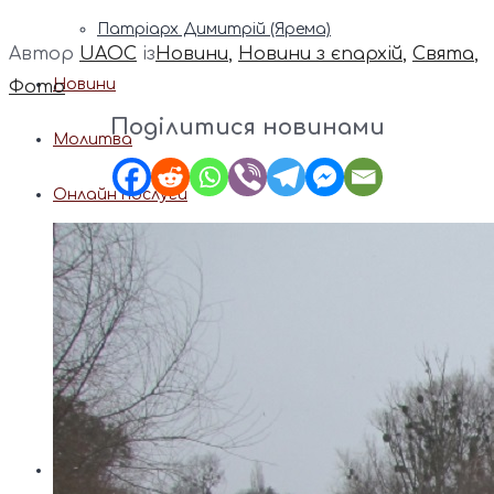
Патріарх Димитрій (Ярема)
Автор
UAOC
із
Новини
,
Новини з єпархій
,
Свята
,
Новини
Фото
Поділитися новинами
Молитва
Онлайн послуги
Допомога священника
Записки за здоров’я та за упокій
Поставити свічку
Молитви
Календар