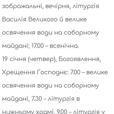
зображальні, вечірня, літургія
Василія Великого й велике
освячення води на соборному
майдані; 17.00 – всенічна.
19 січня (четвер), Богоявлення,
Хрещення Господнє: 7.00 – велике
освячення води на соборному
майдані, 7.30 – літургія в
нижньому храмі, 9.00 – літургія у