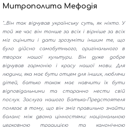
Митрополита Мефодія
"...Він так відчував українську суть, як ніхто. У
той же час він тонше за всіх і вірніше за всіх
міг оцінити і дати зрозуміти іншим те, що
було дійсно самобутнього, оригінального в
творах нашої культури. Він дуже добре
відчував гармонію і красу нашої мови. Для
людини, яка має бути отцем для інших, люблячи
дітей, батько також має навчити їх бути
відповідальними та старанно нести свій
послух. Заслуга нашого Батька-Предстоятеля
полягає в тому, що він зміг правильно знайти
баланс між двома цінностями: національною
церковною традицією та канонічною