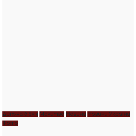
Дитяча біблія
Молитва
Новини
Новини України
Фото