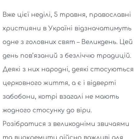
Вже цієї неділі, 5 травня, православні
християни в Україні відзначатимуть
одне з головних свят – Великдень. Цей
день пов’язаний з безліччю традицій.
Деякі з них народні, деякі стосуються
церковного життя, а є і відверті
забобони, котрі взагалі не мають
жодного стосунку до віри.
Розібратися з великодніми звичаями
та виокремити дійсно важливі для