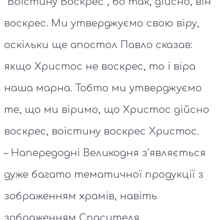
“Воістину Воскрес”, бо так, дійсно, він
воскрес. Ми утверджуємо свою віру,
оскільки ще апостол Павло сказав:
якщо Христос не воскрес, то і віра
наша марна. Тобто ми утверджуємо
те, що ми віримо, що Христос дійсно
воскрес, воістину воскрес Христос.
– Напередодні Великодня з’являється
дуже багато тематичної продукції з
зображенням храмів, навіть
зображенням Спасителя…