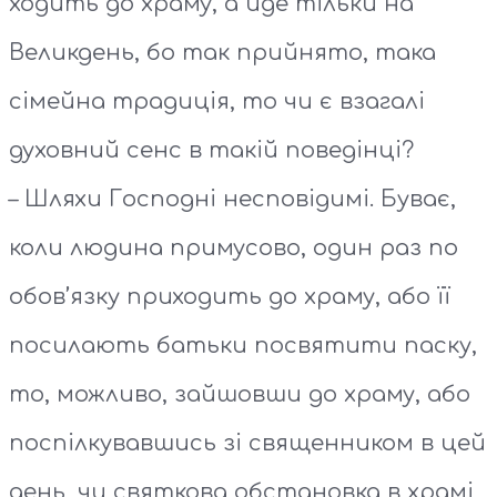
ходить до храму, а йде тільки на
Великдень, бо так прийнято, така
сімейна традиція, то чи є взагалі
духовний сенс в такій поведінці?
– Шляхи Господні несповідимі. Буває,
коли людина примусово, один раз по
обов’язку приходить до храму, або її
посилають батьки посвятити паску,
то, можливо, зайшовши до храму, або
поспілкувавшись зі священником в цей
день, чи святкова обстановка в храмі,