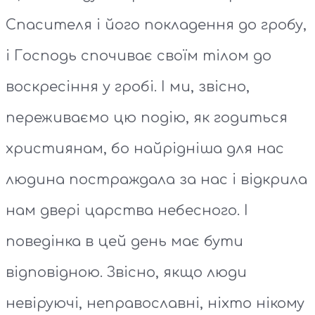
Спасителя і його покладення до гробу,
і Господь спочиває своїм тілом до
воскресіння у гробі. І ми, звісно,
переживаємо цю подію, як годиться
християнам, бо найрідніша для нас
людина постраждала за нас і відкрила
нам двері царства небесного. І
поведінка в цей день має бути
відповідною. Звісно, якщо люди
невіруючі, неправославні, ніхто нікому