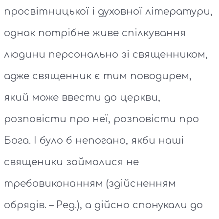
просвітницької і духовної літератури,
однак потрібне живе спілкування
людини персонально зі священником,
адже священник є тим поводирем,
який може ввести до церкви,
розповісти про неї, розповісти про
Бога. І було б непогано, якби наші
священики займалися не
требовиконанням (здійсненням
обрядів. – Ред.), а дійсно спонукали до