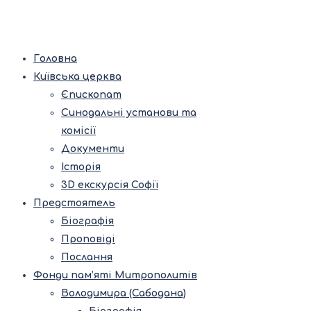
Головна
Київська церква
Єпископат
Синодальні установи та
комісії
Документи
Історія
3D екскурсія Софії
Предстоятель
Біографія
Проповіді
Послання
Фонди пам’яті Митрополитів
Володимира (Сабодана)