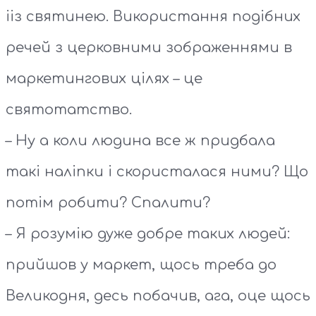
ііз святинею. Використання подібних
речей з церковними зображеннями в
маркетингових цілях – це
святотатство.
– Ну а коли людина все ж придбала
такі наліпки і скористалася ними? Що
потім робити? Спалити?
– Я розумію дуже добре таких людей:
прийшов у маркет, щось треба до
Великодня, десь побачив, ага, оце щось