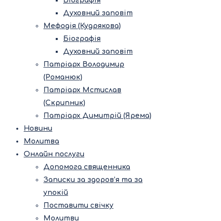
Біографія
Духовний заповіт
Мефодія (Кудрякова)
Біографія
Духовний заповіт
Патріарх Володимир
(Романюк)
Патріарх Мстислав
(Скрипник)
Патріарх Димитрій (Ярема)
Новини
Молитва
Онлайн послуги
Допомога священника
Записки за здоров’я та за
упокій
Поставити свічку
Молитви