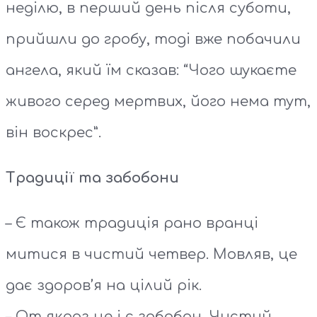
неділю, в перший день після суботи,
прийшли до гробу, тоді вже побачили
ангела, який їм сказав: “Чого шукаєте
живого серед мертвих, його нема тут,
він воскрес”.
Традиції та забобони
– Є також традиція рано вранці
митися в чистий четвер. Мовляв, це
дає здоров’я на цілий рік.
– От якраз це і є забобон. Чистий