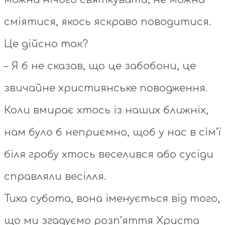
сміятися, якось яскраво поводитися.
Це дійсно так?
– Я б не сказав, що це забобони, це
звичайне християнське поводження.
Коли вмирає хтось із наших ближніх,
нам було б неприємно, щоб у нас в сім’ї
біля гробу хтось веселився або сусіди
справляли весілля.
Тиха субота, вона іменується від того,
що ми згадуємо розп’яття Христа