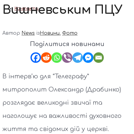
Вишневським ПЦУ
Контакти
Автор
News
із
Новини
,
Фото
Поділитися новинами
В інтерв’ю для “Телеграфу”
митрополит Олександр (Драбинко)
розглядає великодні звичаї та
наголошує на важливості духовного
життя та свідомих дій у церкві.