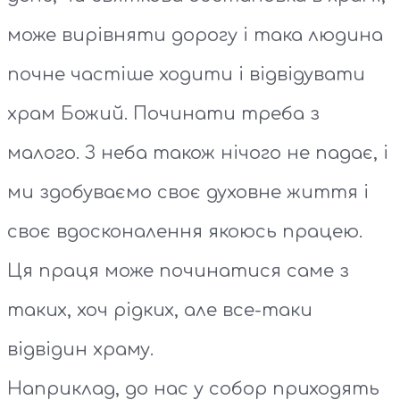
може вирівняти дорогу і така людина
почне частіше ходити і відвідувати
храм Божий. Починати треба з
малого. З неба також нічого не падає, і
ми здобуваємо своє духовне життя і
своє вдосконалення якоюсь працею.
Ця праця може починатися саме з
таких, хоч рідких, але все-таки
відвідин храму.
Наприклад, до нас у собор приходять