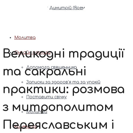
Патріарх Димитрій (Ярема)
Новини
Молитва
Великодні традиції
Онлайн послуги
та сакральні
Допомога священника
Записки за здоров’я та за упокій
практики: розмова
Поставити свічку
з митрополитом
Молитви
Переяславським і
Календар