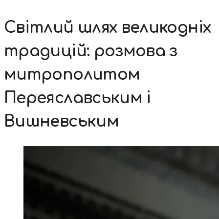
Світлий шлях великодніх
традицій: розмова з
митрополитом
Переяславським і
Вишневським