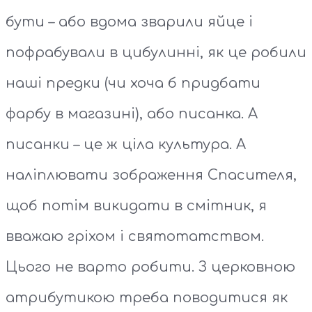
бути – або вдома зварили яйце і
пофрабували в цибулинні, як це робили
наші предки (чи хоча б придбати
фарбу в магазині), або писанка. А
писанки – це ж ціла культура. А
наліплювати зображення Спасителя,
щоб потім викидати в смітник, я
вважаю гріхом і святотатством.
Цього не варто робити. З церковною
атрибутикою треба поводитися як