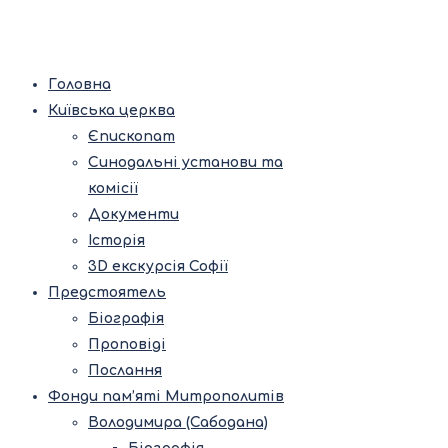
Головна
Київська церква
Єпископат
Синодальні установи та
комісії
Документи
Історія
3D екскурсія Софії
Предстоятель
Біографія
Проповіді
Послання
Фонди пам’яті Митрополитів
Володимира (Сабодана)