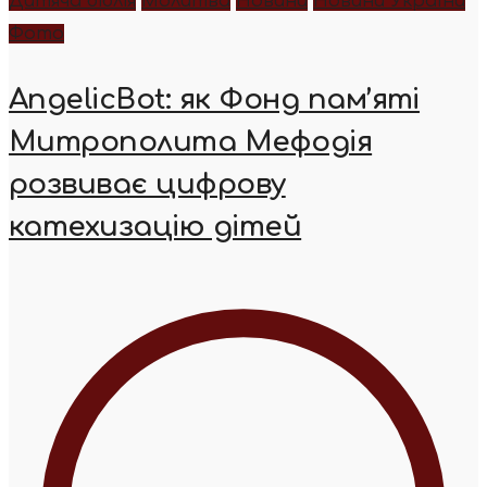
Дитяча біблія
Молитва
Новини
Новини України
Фото
AngelicBot: як Фонд пам’яті
Митрополита Мефодія
розвиває цифрову
катехизацію дітей