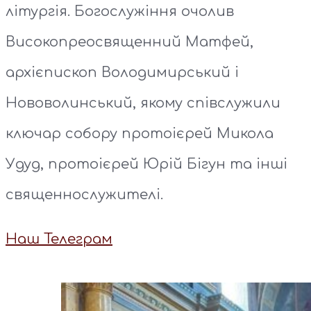
літургія. Богослужіння очолив
Високопреосвященний Матфей,
архієпископ Володимирський і
Нововолинський, якому співслужили
ключар собору протоієрей Микола
Удуд, протоієрей Юрій Бігун та інші
священнослужителі.
Наш Телеграм