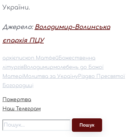
України.
Джерело:
Володимир-Волинська
єпархія ПЦУ
архієпископ Матфей
Божественна
літургія
Володимир
молебень до Божої
Матері
Молитва за Україну
Різдво Пресвятої
Богородиці
Пожертва
Наш Телеграм