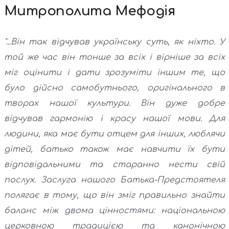
Митрополита Мефодія
"...Він так відчував українську суть, як ніхто. У
той же час він тонше за всіх і вірніше за всіх
міг оцінити і дати зрозуміти іншим те, що
було дійсно самобутнього, оригінального в
творах нашої культури. Він дуже добре
відчував гармонію і красу нашої мови. Для
людини, яка має бути отцем для інших, люблячи
дітей, батько також має навчити їх бути
відповідальними та старанно нести свій
послух. Заслуга нашого Батька-Предстоятеля
полягає в тому, що він зміг правильно знайти
баланс між двома цінностями: національною
церковною традицією та канонічною