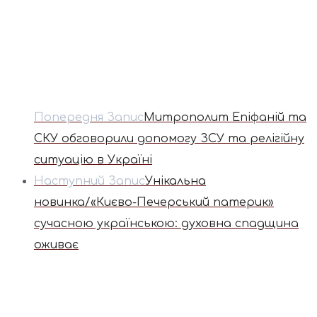
Попередня Запис
Митрополит Епіфаній та
СКУ обговорили допомогу ЗСУ та релігійну
ситуацію в Україні
Наступний Запис
Унікальна
новинка/«Києво-Печерський патерик»
сучасною українською: духовна спадщина
оживає