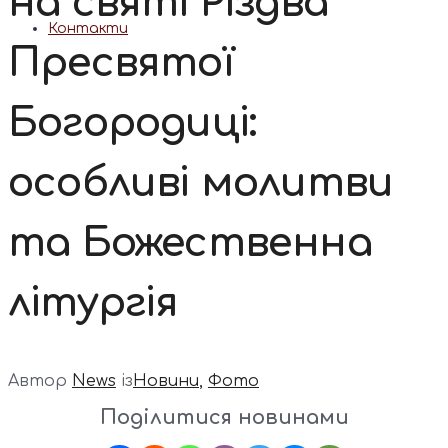
на святі Різдва
Контакти
Пресвятої
Богородиці:
особливі молитви
та Божественна
літургія
Автор
News
із
Новини
,
Фото
Поділитися новинами