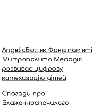
AngelicBot: як Фонд пам’яті
Митрополита Мефодія
розвиває цифрову
катехизацію дітей
Спогади про
Блаженноспочилого