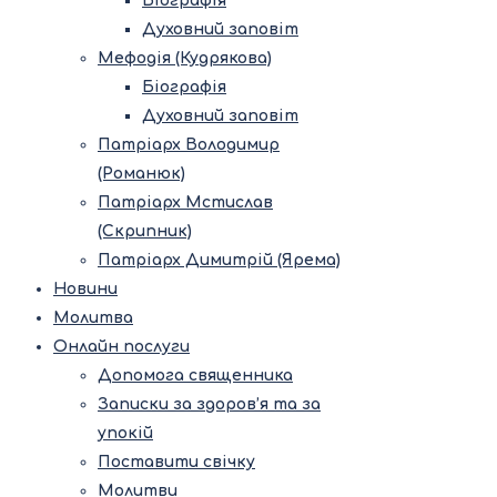
Біографія
Духовний заповіт
Мефодія (Кудрякова)
Біографія
Духовний заповіт
Патріарх Володимир
(Романюк)
Патріарх Мстислав
(Скрипник)
Патріарх Димитрій (Ярема)
Новини
Молитва
Онлайн послуги
Допомога священника
Записки за здоров’я та за
упокій
Поставити свічку
Молитви