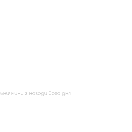
творця
годи його дня
ларета
ьниччини з нагоди його дня