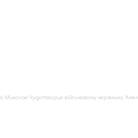
вятого Миколая Чудо
ку Хмельниччини з на
есного Патріарха Фі
 Миколая Чудотворця військовому керівнику Хмел