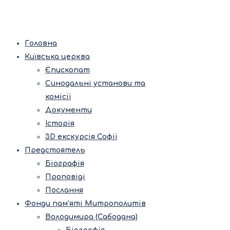
Головна
Київська церква
Єпископат
Синодальні установи та
комісії
Документи
Історія
3D екскурсія Софії
Предстоятель
Біографія
Проповіді
Послання
Фонди пам’яті Митрополитів
Володимира (Сабодана)