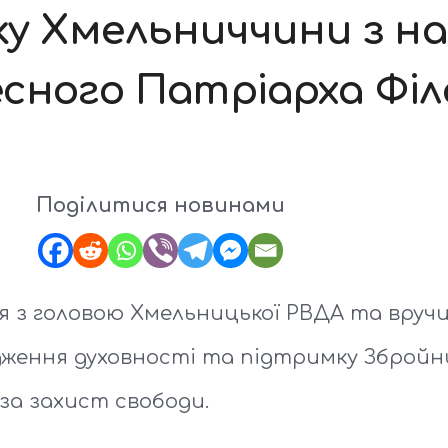
ку Хмельниччини з на
есного Патріарха Фі
Поділитися новинами
 з головою Хмельницької РВДА та вруч
дження духовності та підтримку Збройни
за захист свободи.