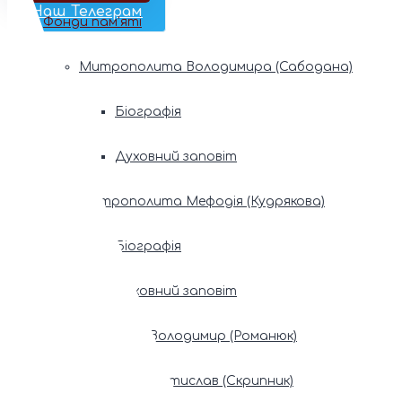
Наш Телеграм
Фонди пам’яті
Митрополита Володимира (Сабодана)
Біографія
Духовний заповіт
Митрополита Мефодія (Кудрякова)
Біографія
Духовний заповіт
Патріарх Володимир (Романюк)
Патріарх Мстислав (Скрипник)