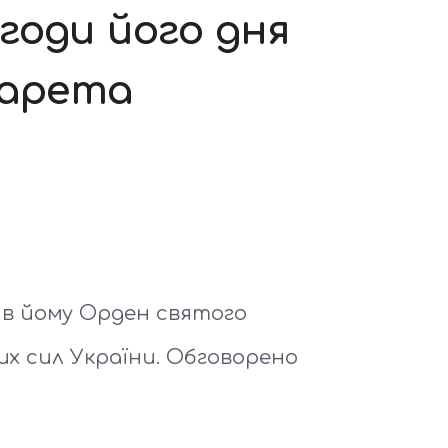
годи його дня
ларета
ив йому Орден святого
х сил України. Обговорено