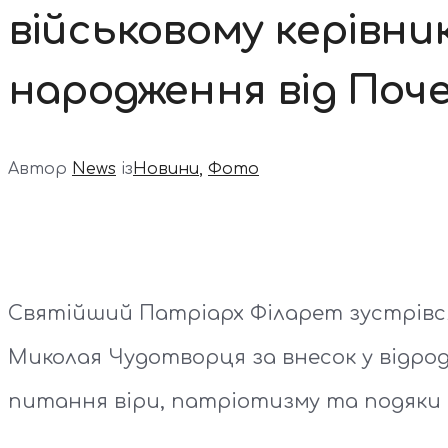
військовому керівни
народження від Поч
Автор
News
із
Новини
,
Фото
Святійший Патріарх Філарет зустрівся
Миколая Чудотворця за внесок у відро
питання віри, патріотизму та подяки 