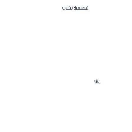
Патріарх Димитрій (Ярема)
Новини
Молитва
Онлайн послуги
Допомога священника
Записки за здоров’я та за упокій
Поставити свічку
Молитви
Календар