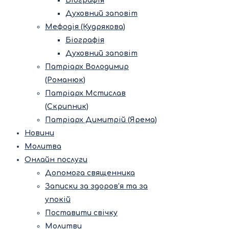
Біографія
Духовний заповіт
Мефодія (Кудрякова)
Біографія
Духовний заповіт
Патріарх Володимир
(Романюк)
Патріарх Мстислав
(Скрипник)
Патріарх Димитрій (Ярема)
Новини
Молитва
Онлайн послуги
Допомога священника
Записки за здоров’я та за
упокій
Поставити свічку
Молитви