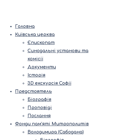
Головна
Київська церква
Єпископат
Синодальні установи та
комісії
Документи
Історія
3D екскурсія Софії
Предстоятель
Біографія
Проповіді
Послання
Фонди пам’яті Митрополитів
Володимира (Сабодана)