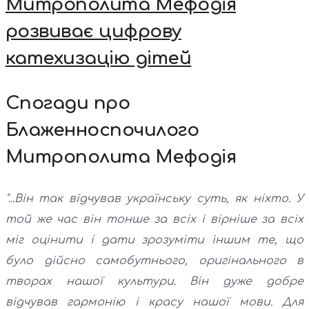
Митрополита Мефодія
розвиває цифрову
катехизацію дітей
Спогади про
Блаженноспочилого
Митрополита Мефодія
"...Він так відчував українську суть, як ніхто. У
той же час він тонше за всіх і вірніше за всіх
міг оцінити і дати зрозуміти іншим те, що
було дійсно самобутнього, оригінального в
творах нашої культури. Він дуже добре
відчував гармонію і красу нашої мови. Для