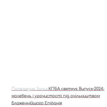
Попередня Запис
КПБА святкує Випуск-2024:
молебень і урочистості під очільництвом
Блаженнійшого Епіфанія