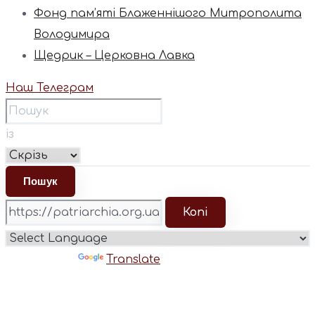
Фонд пам’яті Блаженнішого Митрополита
Володимира
Щедрик – Церковна Лавка
Наш Телеграм
із
Копі
Powered by
Translate