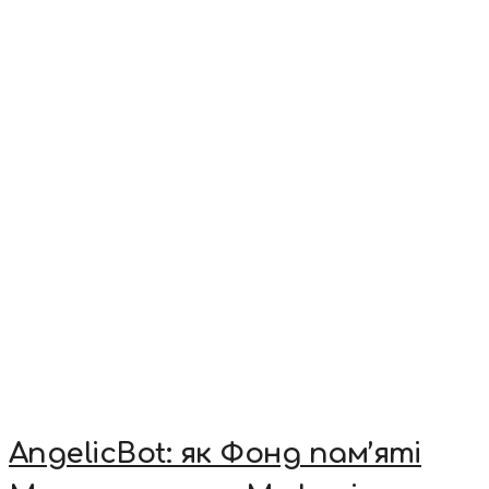
AngelicBot: як Фонд пам’яті