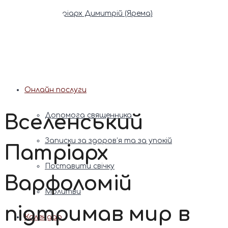
Патріарх Димитрій (Ярема)
Новини
Молитва
Онлайн послуги
Вселенський
Допомога священника
Записки за здоров’я та за упокій
Патріарх
Поставити свічку
Варфоломій
Молитви
підтримав мир в
Календар