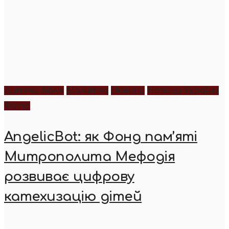
Дитяча біблія
Молитва
Новини
Новини України
Фото
AngelicBot: як Фонд пам’яті
Митрополита Мефодія
розвиває цифрову
катехизацію дітей