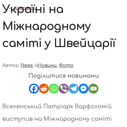
Україні на
Контакти
Міжнародному
саміті у Швейцарії
Автор
News
із
Новини
,
Фото
Поділитися новинами
Вселенський Патріарх Варфоломій
виступив на Міжнародному саміті