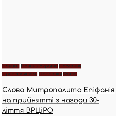
Новини
Новини України
Послання
Предстоятель
Проповіді
Фото
Слово Митрополита Епіфанія
на прийнятті з нагоди 30-
ліття ВРЦіРО