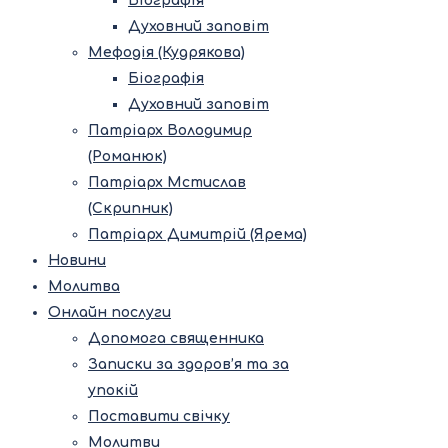
Біографія
Духовний заповіт
Мефодія (Кудрякова)
Біографія
Духовний заповіт
Патріарх Володимир
(Романюк)
Патріарх Мстислав
(Скрипник)
Патріарх Димитрій (Ярема)
Новини
Молитва
Онлайн послуги
Допомога священника
Записки за здоров’я та за
упокій
Поставити свічку
Молитви