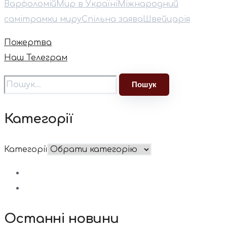
Варфоломій
Мир в Україні
Міжнародний
саміт
рамки миру
Спільна заява
Швейцарія
Пожертва
Наш Телеграм
Категорії
Категорії
Останні новини