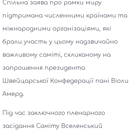
Спільна заява про рамки миру
підтримана численними країнами та
міжнародними організаціями, які
брали участь у цьому надзвичайно
важливому саміті, скликаному на
запрошення президента
Швейцарської Конфедерації пані Віоли
Амерд.
Під час заключного пленарного
засідання Саміту Вселенський