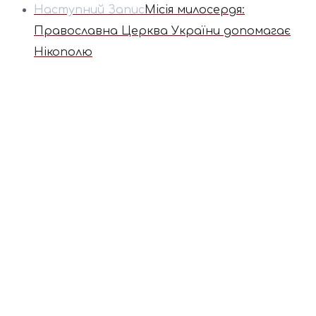
Наступний Запис
Місія милосердя:
Православна Церква України допомагає
Нікополю