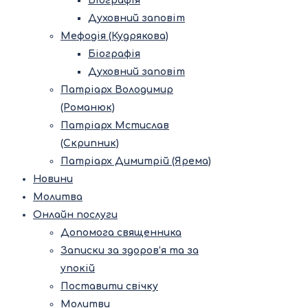
Біографія
Духовний заповіт
Мефодія (Кудрякова)
Біографія
Духовний заповіт
Патріарх Володимир
(Романюк)
Патріарх Мстислав
(Скрипник)
Патріарх Димитрій (Ярема)
Новини
Молитва
Онлайн послуги
Допомога священника
Записки за здоров’я та за
упокій
Поставити свічку
Молитви