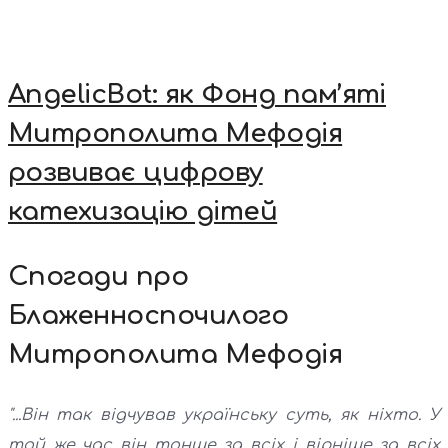
AngelicBot: як Фонд пам’яті
Митрополита Мефодія
розвиває цифрову
катехизацію дітей
Спогади про
Блаженноспочилого
Митрополита Мефодія
"...Він так відчував українську суть, як ніхто. У
той же час він тонше за всіх і вірніше за всіх