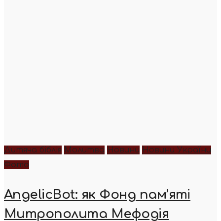
Дитяча біблія
Молитва
Новини
Новини України
Фото
AngelicBot: як Фонд пам’яті
Митрополита Мефодія