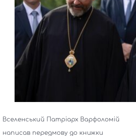
Вселенський Патріарх Варфоломій
написав передмову до книжки