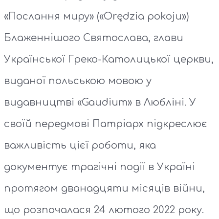
«Послання миру» («Orędzia pokoju»)
Блаженнішого Святослава, глави
Української Греко-Католицької церкви,
виданої польською мовою у
видавництві «Gaudium» в Любліні. У
своїй передмові Патріарх підкреслює
важливість цієї роботи, яка
документує трагічні події в Україні
протягом дванадцяти місяців війни,
що розпочалася 24 лютого 2022 року.