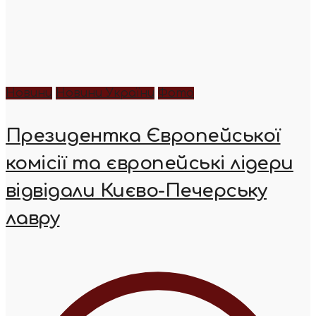
Новини
Новини України
Фото
Президентка Європейської
комісії та європейські лідери
відвідали Києво-Печерську
лавру