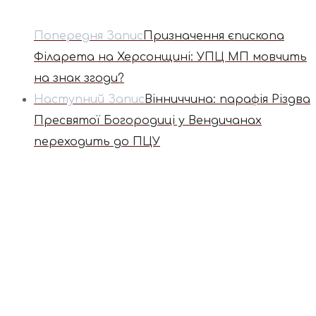
Попередня Запис
Призначення єпископа
Філарета на Херсонщині: УПЦ МП мовчить
на знак згоди?
Наступний Запис
Вінниччина: парафія Різдва
Пресвятої Богородиці у Вендичанах
переходить до ПЦУ