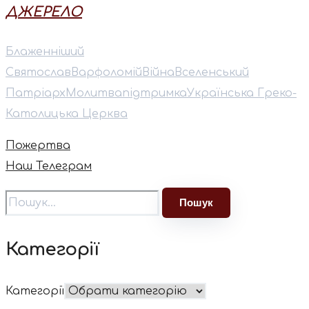
ДЖЕРЕЛО
Блаженніший
Святослав
Варфоломій
Війна
Вселенський
Патріарх
Молитва
підтримка
Українська Греко-
Католицька Церква
Пожертва
Наш Телеграм
Категорії
Категорії