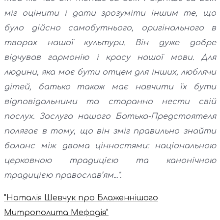
міг оцінити і дати зрозуміти іншим те, що
було дійсно самобутнього, оригінального в
творах нашої культури. Він дуже добре
відчував гармонію і красу нашої мови. Для
людини, яка має бути отцем для інших, люблячи
дітей, батько також має навчити їх бути
відповідальними та старанно нести свій
послух. Заслуга нашого Батька-Предстоятеля
полягає в тому, що він зміг правильно знайти
баланс між двома цінностями: національною
церковною традицією та канонічною
традицією православ’ям...".
"Наталія Шевчук про Блаженнішого
Митрополита Мефодія"