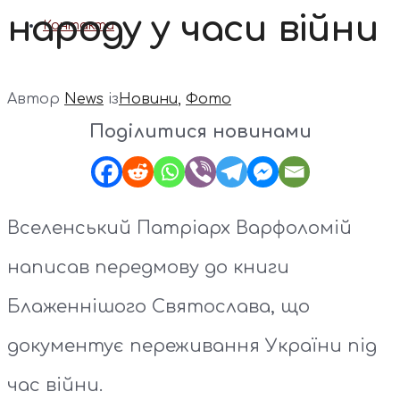
народу у часи війни
Контакти
Автор
News
із
Новини
,
Фото
Поділитися новинами
Вселенський Патріарх Варфоломій
написав передмову до книги
Блаженнішого Святослава, що
документує переживання України під
час війни.