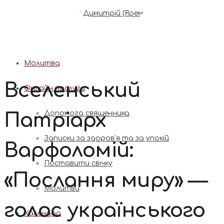
Патріарх Димитрій (Ярема)
Новини
Молитва
Вселенський
Онлайн послуги
Патріарх
Допомога священника
Записки за здоров’я та за упокій
Варфоломій:
Поставити свічку
«Послання миру» —
Молитви
голос українського
Календар