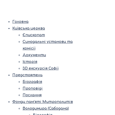
Головна
Київська церква
Єпископат
Синодальні установи та
комісії
Документи
Історія
3D екскурсія Софії
Предстоятель
Біографія
Проповіді
Послання
Фонди пам’яті Митрополитів
Володимира (Сабодана)