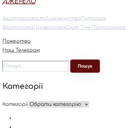
ДЖЕРЕЛО
Акрітохорі
візит
Духовенство
Патріарх
Варфоломій
Православ’я
Скит Тімі Продромоса
Пожертва
Наш Телеграм
Категорії
Категорії