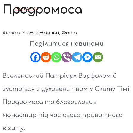
Продромоса
Контакти
Автор
News
із
Новини
,
Фото
Поділитися новинами
Вселенський Патріарх Варфоломій
зустрівся з духовенством у Скиту Тімі
Продромоса та благословив
монастир під час свого приватного
візиту.