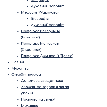
Біографія
Духовний заповіт
Мефодія (Кудрякова)
Біографія
Духовний заповіт
Патріарх Володимир
(Романюк)
Патріарх Мстислав
(Скрипник)
Патріарх Димитрій (Ярема)
Новини
Молитва
Онлайн послуги
Допомога священника
Записки за здоров’я та за
упокій
Поставити свічку
Молитви