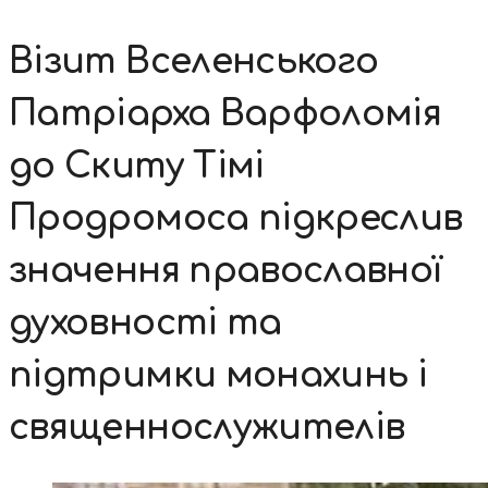
Візит Вселенського
Патріарха Варфоломія
до Скиту Тімі
Продромоса підкреслив
значення православної
духовності та
підтримки монахинь і
священнослужителів