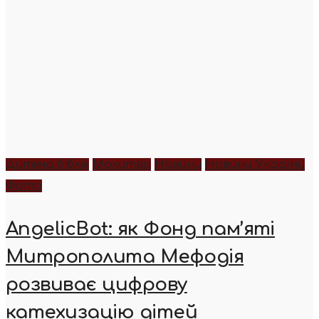
Дитяча біблія
Молитва
Новини
Новини України
Фото
AngelicBot: як Фонд пам’яті
Митрополита Мефодія
розвиває цифрову
катехизацію дітей