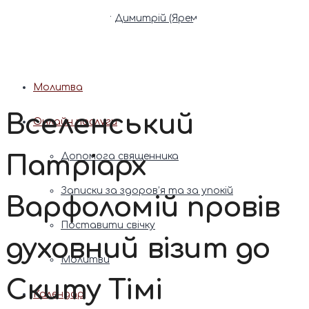
Патріарх Димитрій (Ярема)
Новини
Молитва
Вселенський
Онлайн послуги
Патріарх
Допомога священника
Записки за здоров’я та за упокій
Варфоломій провів
Поставити свічку
духовний візит до
Молитви
Скиту Тімі
Календар