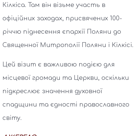
Кілкіса. Там він візьме участь в
офіційних заходах, присвячених 100-
річчю піднесення єпархії Поляни до
Священної Митрополії Поляни і Кілкісі.
Цей візит є важливою подією для
місцевої громади та Церкви, оскільки
підкреслює значення духовної
спадщини та єдності православного
світу.