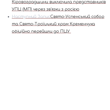
Кіровоградщини виключила представників
УПЦ (МП) через зв’язки з росією
Наступний Запис
Свято-Успенський собор
та Свято-Троїцький храм Кременчука
офіційно перейшли до ПЦУ