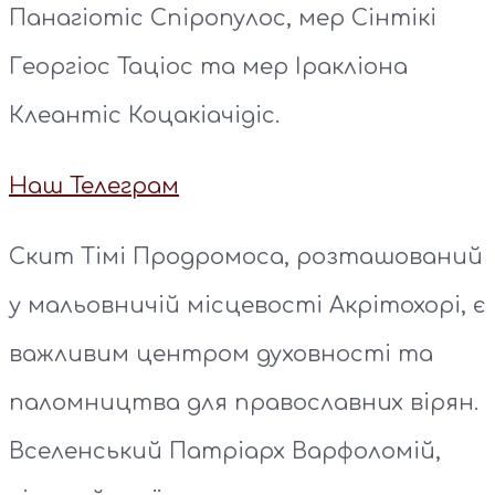
Панагіотіс Спіропулос, мер Сінтікі
Георгіос Таціос та мер Іракліона
Клеантіс Коцакіачідіс.
Наш Телеграм
Скит Тімі Продромоса, розташований
у мальовничій місцевості Акрітохорі, є
важливим центром духовності та
паломництва для православних вірян.
Вселенський Патріарх Варфоломій,