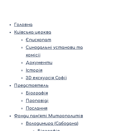
Головна
Київська церква
Єпископат
Синодальні установи та
комісії
Документи
Історія
3D екскурсія Софії
Предстоятель
Біографія
Проповіді
Послання
Фонди пам’яті Митрополитів
Володимира (Сабодана)