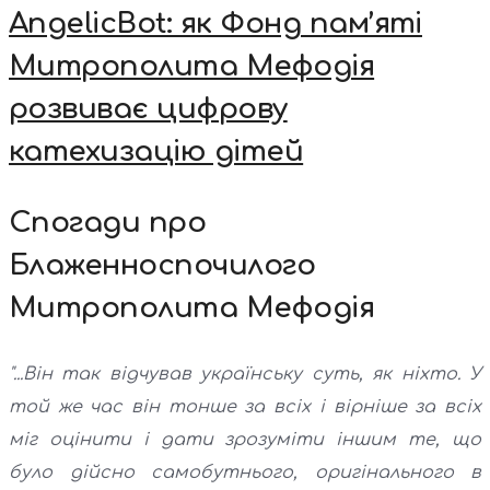
AngelicBot: як Фонд пам’яті
Митрополита Мефодія
розвиває цифрову
катехизацію дітей
Спогади про
Блаженноспочилого
Митрополита Мефодія
"...Він так відчував українську суть, як ніхто. У
той же час він тонше за всіх і вірніше за всіх
міг оцінити і дати зрозуміти іншим те, що
було дійсно самобутнього, оригінального в