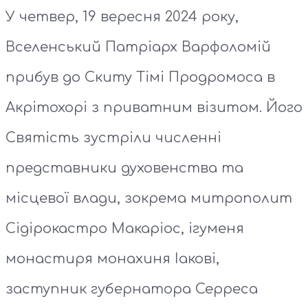
У четвер, 19 вересня 2024 року,
Вселенський Патріарх Варфоломій
прибув до Скиту Тімі Продромоса в
Акрітохорі з приватним візитом. Його
Святість зустріли численні
представники духовенства та
місцевої влади, зокрема митрополит
Сідірокастро Макаріос, ігуменя
монастиря монахиня Іакові,
заступник губернатора Серреса