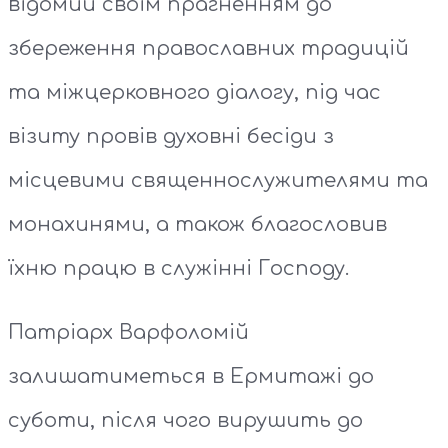
відомий своїм прагненням до
збереження православних традицій
та міжцерковного діалогу, під час
візиту провів духовні бесіди з
місцевими священнослужителями та
монахинями, а також благословив
їхню працю в служінні Господу.
Патріарх Варфоломій
залишатиметься в Ермитажі до
суботи, після чого вирушить до