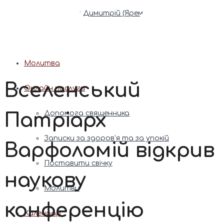
Патріарх Димитрій (Ярема)
Новини
Молитва
Вселенський
Онлайн послуги
Патріарх
Допомога священника
Записки за здоров’я та за упокій
Варфоломій відкрив
Поставити свічку
наукову
Молитви
конференцію
Календар