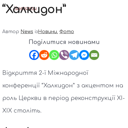
“Халкидон”
Контакти
Автор
News
із
Новини
,
Фото
Поділитися новинами
Відкриття 2-ї Міжнародної
конференції “Халкидон” з акцентом на
роль Церкви в період реконструкції XI-
XIX століть.