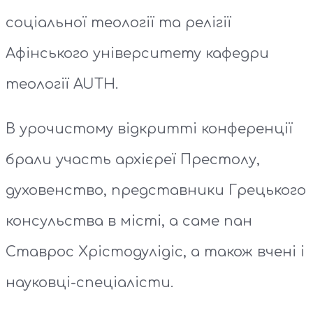
соціальної теології та релігії
Афінського університету кафедри
теології AUTH.
В урочистому відкритті конференції
брали участь архієреї Престолу,
духовенство, представники Грецького
консульства в місті, а саме пан
Ставрос Хрістодулідіс, а також вчені і
науковці-спеціалісти.