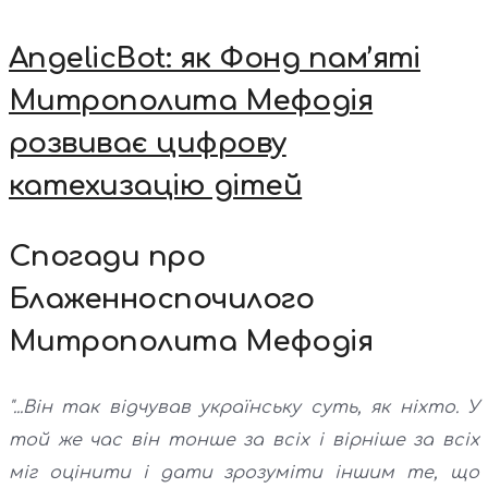
AngelicBot: як Фонд пам’яті
Митрополита Мефодія
розвиває цифрову
катехизацію дітей
Спогади про
Блаженноспочилого
Митрополита Мефодія
"...Він так відчував українську суть, як ніхто. У
той же час він тонше за всіх і вірніше за всіх
міг оцінити і дати зрозуміти іншим те, що