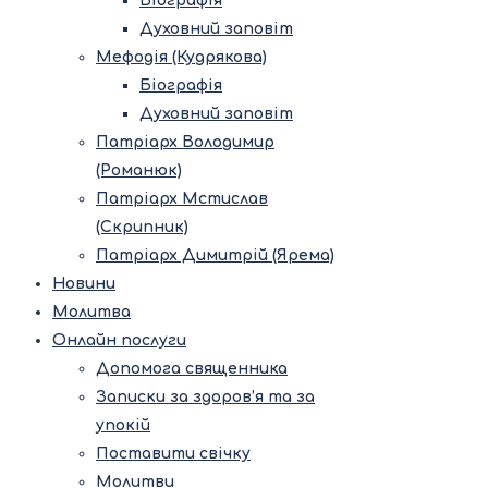
Біографія
Духовний заповіт
Мефодія (Кудрякова)
Біографія
Духовний заповіт
Патріарх Володимир
(Романюк)
Патріарх Мстислав
(Скрипник)
Патріарх Димитрій (Ярема)
Новини
Молитва
Онлайн послуги
Допомога священника
Записки за здоров’я та за
упокій
Поставити свічку
Молитви