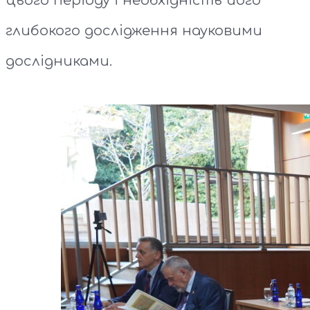
цього періоду і необхідність його
глибокого дослідження науковими
дослідниками.