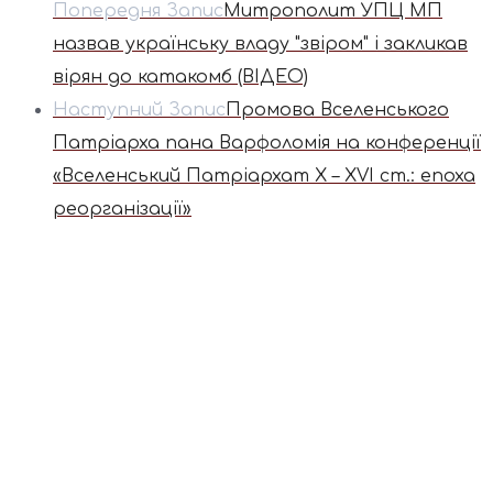
Попередня Запис
Митрополит УПЦ МП
назвав українську владу "звіром" і закликав
вірян до катакомб (ВІДЕО)
Наступний Запис
Промова Вселенського
Патріарха пана Варфоломія на конференції
«Вселенський Патріархат X – XVI ст.: епоха
реорганізації»