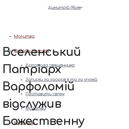
Патріарх Димитрій (Ярема)
Новини
Молитва
Вселенський
Онлайн послуги
Патріарх
Допомога священника
Записки за здоров’я та за упокій
Варфоломій
Поставити свічку
відслужив
Молитви
Божественну
Календар