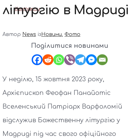
літургію в Мадриді
Контакти
Автор
News
із
Новини
,
Фото
Поділитися новинами
У неділю, 15 жовтня 2023 року,
Архієпископ Феофан Панайотіс
Вселенський Патріарх Варфоломій
відслужив Божественну літургію у
Мадриді під час свого офіційного