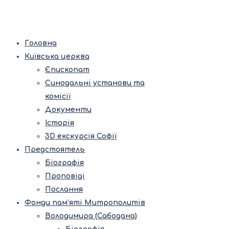
Головна
Київська церква
Єпископат
Синодальні установи та
комісії
Документи
Історія
3D екскурсія Софії
Предстоятель
Біографія
Проповіді
Послання
Фонди пам’яті Митрополитів
Володимира (Сабодана)