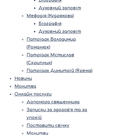
Біографія
Духовний заповіт
Мефодія (Кудрякова)
Біографія
Духовний заповіт
Патріарх Володимир
(Романюк)
Патріарх Мстислав
(Скрипник)
Патріарх Димитрій (Ярема)
Новини
Молитва
Онлайн послуги
Допомога священника
Записки за здоров’я та за
упокій
Поставити свічку
Молитви