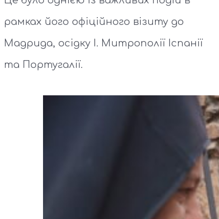
Це було однією із важливих подій в
рамках його офіційного візиту до
Мадрида, осідку I. Митрополії Іспанії
та Португалії.