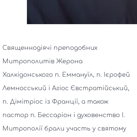
Священнодіячі преподобних
Митрополитів Жерона
Халкідонського п. Еммануїл, п. Ієрофей
Лемносський і Агіос Євстратійський,
п. Дімітріос із Франції, а також
пастор п. Бессаріон і духовенство І.
Митрополії брали участь у святому