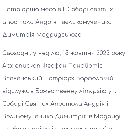
Патріарша меса в I. Соборі святих
апостола Андрія і великомученика
Димитрія Мадридського
Сьогодні, у неділю, 15 жовтня 2023 року,
Архієпископ Феофан Панайотіс
Вселенський Патріарх Варфоломій
відслужив Божественну літургію у І.
Соборі Святих Апостола Андрія і
Великомученика Димитрія в Мадриді.