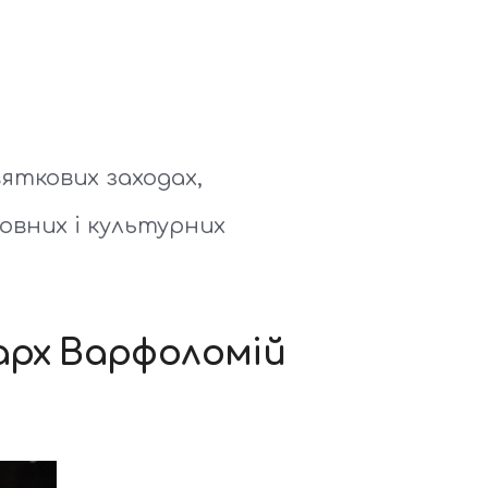
вяткових заходах,
овних і культурних
арх Варфоломій