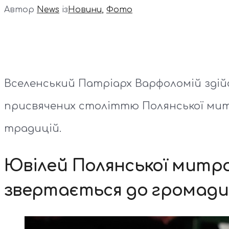
Автор
News
із
Новини
,
Фото
Вселенський Патріарх Варфоломій здійсн
присвячених століттю Полянської митр
традицій.
Ювілей Полянської митро
звертається до громади