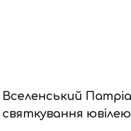
Контакти
Вселенський Патріар
святкування ювілею