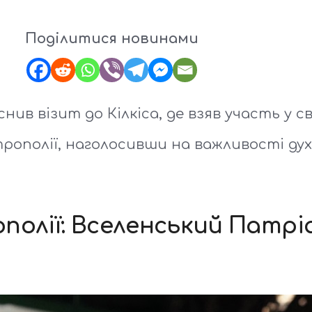
Поділитися новинами
ив візит до Кілкіса, де взяв участь у с
ополії, наголосивши на важливості дух
полії: Вселенський Патрі