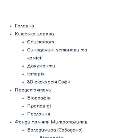
Головна
Київська церква
Єпископат
Синодальні установи та
комісії
Документи
Історія
3D екскурсія Софії
Предстоятель
Біографія
Проповіді
Послання
Фонди пам’яті Митрополитів
Володимира (Сабодана)