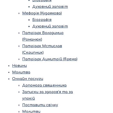
Біографія
Духовний заповіт
Мефодія (Кудрякова)
Біографія
Духовний заповіт
Патріарх Володимир
(Романюк)
Патріарх Мстислав
(Скрипник)
Патріарх Димитрій (Ярема)
Новини
Молитва
Онлайн послуги
Допомога священника
Записки за здоров’я та за
упокій
Поставити свічку
Молитви