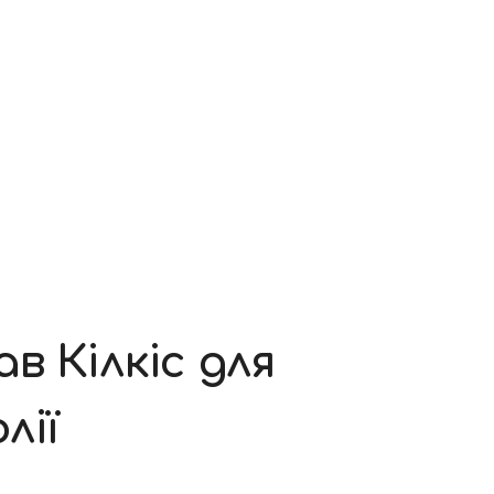
в Кілкіс для
лії