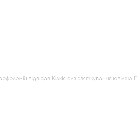
х Варфоломій відвіда
 Полянської митропо
рфоломій відвідав Кілкіс для святкування ювілею 