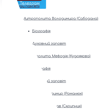
Наш Телеграм
Фонди пам’яті
Митрополита Володимира (Сабодана)
Біографія
Духовний заповіт
Митрополита Мефодія (Кудрякова)
Біографія
Духовний заповіт
Патріарх Володимир (Романюк)
Патріарх Мстислав (Скрипник)