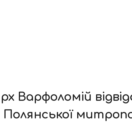
х Варфоломій відвіда
 Полянської митропо