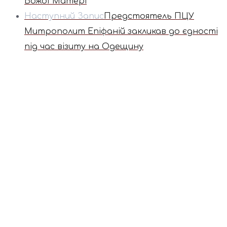
Божої Матері
Наступний Запис
Предстоятель ПЦУ
Митрополит Епіфаній закликав до єдності
під час візиту на Одещину