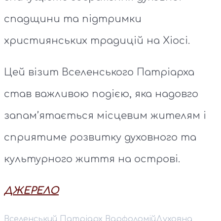
спадщини та підтримки
християнських традицій на Хіосі.
Цей візит Вселенського Патріарха
став важливою подією, яка надовго
запам’ятається місцевим жителям і
сприятиме розвитку духовного та
культурного життя на острові.
ДЖЕРЕЛО
Вселенський Патріарх Варфоломій
Духовна