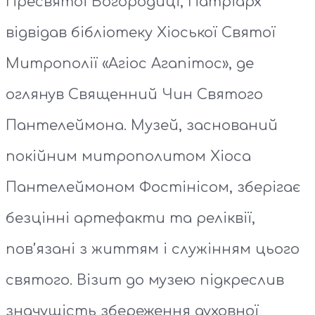
Пресвятої Богородиці, Патріарх
відвідав бібліотеку Хіоської Святої
Митрополії «Агіос Агапітос», де
оглянув Священний Чин Святого
Пантелеймона. Музей, заснований
покійним митрополитом Хіоса
Пантелеймоном Фостінісом, зберігає
безцінні артефакти та реліквії,
пов’язані з життям і служінням цього
святого. Візит до музею підкреслив
значущість збереження духовної