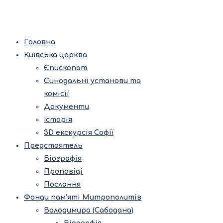
Головна
Київська церква
Єпископат
Синодальні установи та
комісії
Документи
Історія
3D екскурсія Софії
Предстоятель
Біографія
Проповіді
Послання
Фонди пам’яті Митрополитів
Володимира (Сабодана)