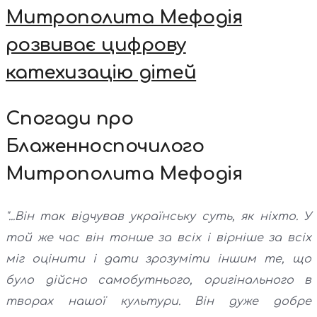
Митрополита Мефодія
розвиває цифрову
катехизацію дітей
Спогади про
Блаженноспочилого
Митрополита Мефодія
"...Він так відчував українську суть, як ніхто. У
той же час він тонше за всіх і вірніше за всіх
міг оцінити і дати зрозуміти іншим те, що
було дійсно самобутнього, оригінального в
творах нашої культури. Він дуже добре