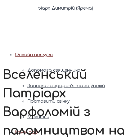
Патріарх Димитрій (Ярема)
Новини
Молитва
Онлайн послуги
Вселенський
Допомога священника
Записки за здоров’я та за упокій
Патріарх
Поставити свічку
Варфоломій з
Молитви
паломництвом на
Календар