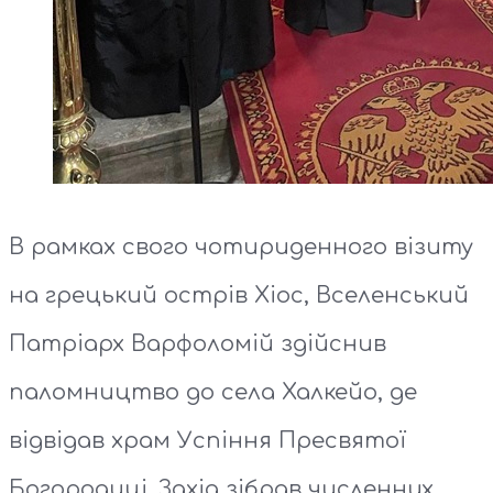
В рамках свого чотириденного візиту
на грецький острів Хіос, Вселенський
Патріарх Варфоломій здійснив
паломництво до села Халкейо, де
відвідав храм Успіння Пресвятої
Богородиці. Захід зібрав численних