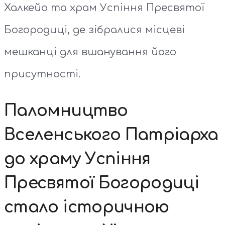
Халкейо та храм Успіння Пресвятої
Богородиці, де зібралися місцеві
мешканці для вшанування його
присутності.
Паломництво
Вселенського Патріарха
до храму Успіння
Пресвятої Богородиці
стало історичною