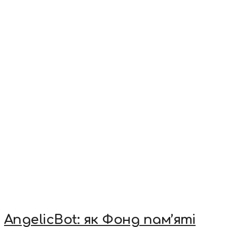
AngelicBot: як Фонд пам’яті