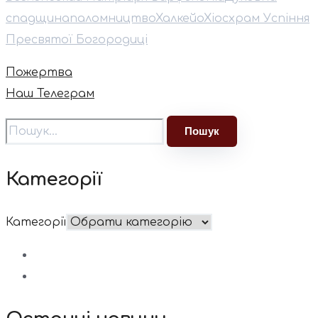
спадщина
паломництво
Халкейо
Хіос
храм Успіння
Пресвятої Богородиці
Пожертва
Наш Телеграм
Категорії
Категорії