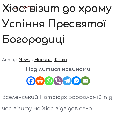
Хіос: візит до храму
Контакти
Успіння Пресвятої
Богородиці
Автор
News
із
Новини
,
Фото
Поділитися новинами
Вселенський Патріарх Варфоломій під
час візиту на Хіос відвідав село