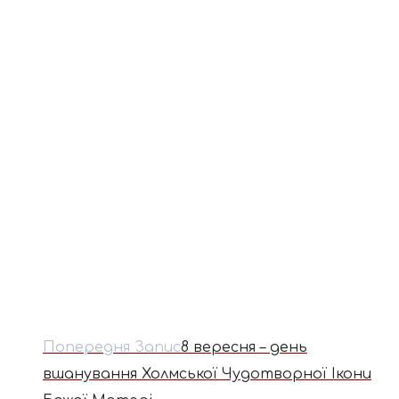
Попередня Запис
8 вересня – день
вшанування Холмської Чудотворної Ікони