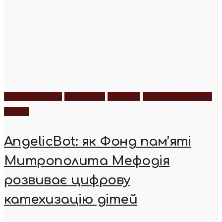
Дитяча біблія
Молитва
Новини
Новини України
Фото
AngelicBot: як Фонд пам’яті
Митрополита Мефодія
розвиває цифрову
катехизацію дітей