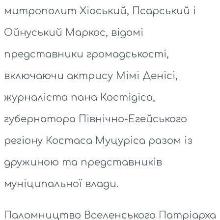
митрополит Хіоський, Псарський і
Ойнуський Маркос, відомі
представники громадськості,
включаючи актрису Мімі Денісі,
журналіста пана Костідіса,
губернатора Північно-Егейського
регіону Костаса Муцуріса разом із
дружиною та представників
муніципальної влади.
Паломництво Вселенського Патріарха