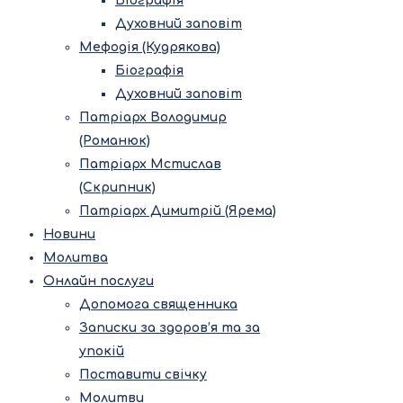
Біографія
Духовний заповіт
Мефодія (Кудрякова)
Біографія
Духовний заповіт
Патріарх Володимир
(Романюк)
Патріарх Мстислав
(Скрипник)
Патріарх Димитрій (Ярема)
Новини
Молитва
Онлайн послуги
Допомога священника
Записки за здоров’я та за
упокій
Поставити свічку
Молитви