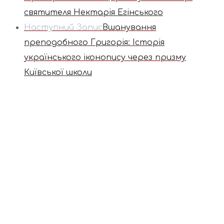
святителя Нектарія Егінського
Наступний Запис
Вшанування
преподобного Григорія: Історія
українського іконопису через призму
Київської школи