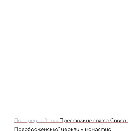
Попередня Запис
Престольне свято Спасо-
Преображенської церкви у монастирі