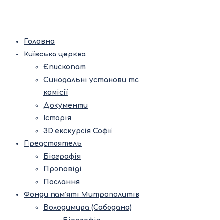
Головна
Київська церква
Єпископат
Синодальні установи та
комісії
Документи
Історія
3D екскурсія Софії
Предстоятель
Біографія
Проповіді
Послання
Фонди пам’яті Митрополитів
Володимира (Сабодана)