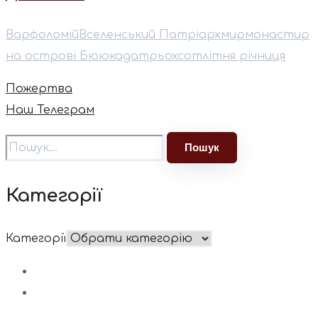
Варфоломій
Вселенський Патріарх
мир
монастир
на острові Бююкада
трьохсотлітня річниця
Пожертва
Наш Телеграм
Категорії
Категорії