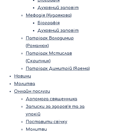
Біографія
Духовний заповіт
Мефодія (Кудрякова)
Біографія
Духовний заповіт
Патріарх Володимир
(Романюк)
Патріарх Мстислав
(Скрипник)
Патріарх Димитрій (Ярема)
Новини
Молитва
Онлайн послуги
Допомога священника
Записки за здоров’я та за
упокій
Поставити свічку
Молитви