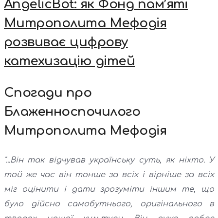
AngelicBot: як Фонд пам’яті
Митрополита Мефодія
розвиває цифрову
катехизацію дітей
Спогади про
Блаженноспочилого
Митрополита Мефодія
"...Він так відчував українську суть, як ніхто. У
той же час він тонше за всіх і вірніше за всіх
міг оцінити і дати зрозуміти іншим те, що
було дійсно самобутнього, оригінального в