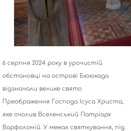
6 серпня 2024 року в урочистій
обстановці на острові Бююкада
відзначали велике свято
Преображення Господа Ісуса Христа,
яке очолив Вселенський Патріарх
Варфоломій. У межах святкування, під