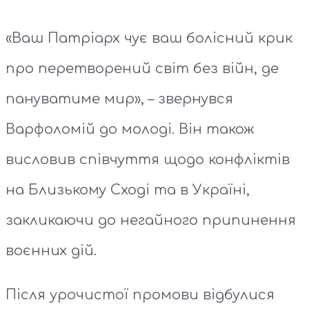
«Ваш Патріарх чує ваш болісний крик
про перетворений світ без війн, де
пануватиме мир», – звернувся
Варфоломій до молоді. Він також
висловив співчуття щодо конфліктів
на Близькому Сході та в Україні,
закликаючи до негайного припинення
воєнних дій.
Після урочистої промови відбулися