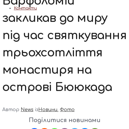
Варфоломій
Контакти
закликав до миру
під час святкування
трьохсотліття
монастиря на
острові Бююкада
Автор
News
із
Новини
,
Фото
Поділитися новинами