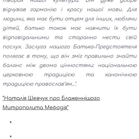
творах нашої культури. Він дуже добре
відчував гармонію і красу нашої мови. Для
людини, яка має бути отцем для інших, люблячи
дітей, батько також має навчити їх бути
відповідальними та старанно нести свій
послух. Заслуга нашого Батька-Предстоятеля
полягає в тому, що він зміг правильно знайти
баланс між двома цінностями: національною
церковною традицією та канонічною
традицією православ’ям...".
"Наталія Шевчук про Блаженнішого
Митрополита Мефодія"