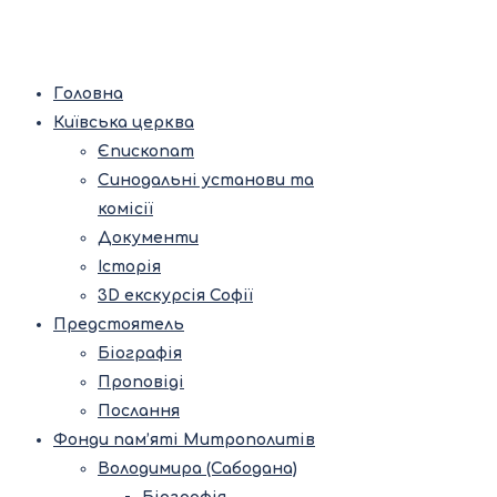
Головна
Київська церква
Єпископат
Синодальні установи та
комісії
Документи
Історія
3D екскурсія Софії
Предстоятель
Біографія
Проповіді
Послання
Фонди пам’яті Митрополитів
Володимира (Сабодана)