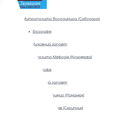
Наш Телеграм
Фонди пам’яті
Митрополита Володимира (Сабодана)
Біографія
Духовний заповіт
Митрополита Мефодія (Кудрякова)
Біографія
Духовний заповіт
Патріарх Володимир (Романюк)
Патріарх Мстислав (Скрипник)