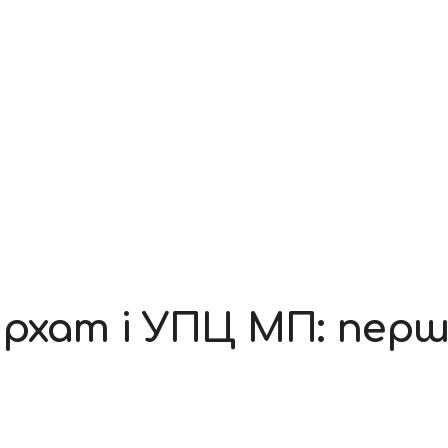
рхат і УПЦ МП: перша