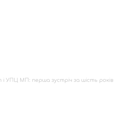
рхат і УПЦ МП: перша
і УПЦ МП: перша зустріч за шість років