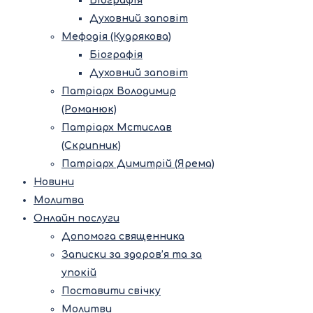
Біографія
Духовний заповіт
Мефодія (Кудрякова)
Біографія
Духовний заповіт
Патріарх Володимир
(Романюк)
Патріарх Мстислав
(Скрипник)
Патріарх Димитрій (Ярема)
Новини
Молитва
Онлайн послуги
Допомога священника
Записки за здоров’я та за
упокій
Поставити свічку
Молитви