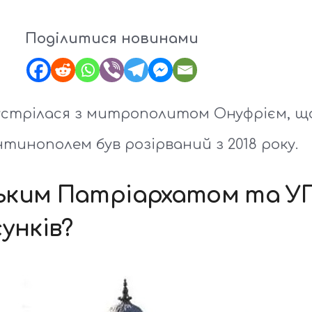
Поділитися новинами
устрілася з митрополитом Онуфрієм, що
тинополем був розірваний з 2018 року.
ьким Патріархатом та У
унків?