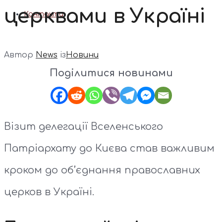
церквами в Україні
Контакти
Автор
News
із
Новини
Поділитися новинами
Візит делегації Вселенського
Патріархату до Києва став важливим
кроком до об’єднання православних
церков в Україні.