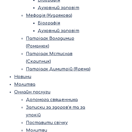
Біографія
Духовний заповіт
Мефодія (Кудрякова)
Біографія
Духовний заповіт
Патріарх Володимир
(Романюк)
Патріарх Мстислав
(Скрипник)
Патріарх Димитрій (Ярема)
Новини
Молитва
Онлайн послуги
Допомога священника
Записки за здоров’я та за
упокій
Поставити свічку
Молитви