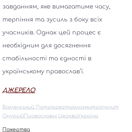
завданням, яке вимагатиме часу,
терпіння та зусиль з боку всіх
учасників. Однак цей процес є
необхідним для досягнення
стабільності та єдності в
українському православ’ї.
ДЖЕРЕЛО
Вселенський Патріархат
діалог
митрополит
Онуфрій
Православні Церкви
Україна
Пожертва