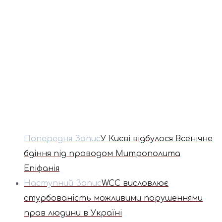
Попередня Запис
У Києві відбулося Всенічне
бдіння під проводом Митрополита
Епіфанія
Наступний Запис
WCC висловлює
стурбованість можливими порушеннями
прав людини в Україні