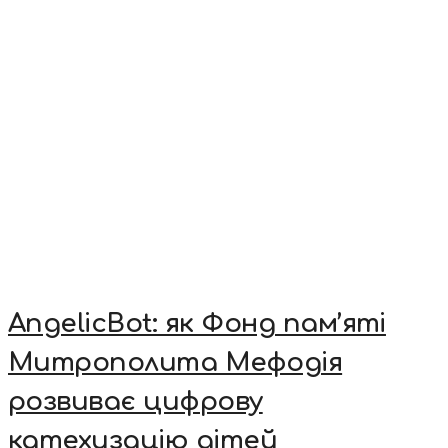
AngelicBot: як Фонд пам’яті
Митрополита Мефодія
розвиває цифрову
катехизацію дітей