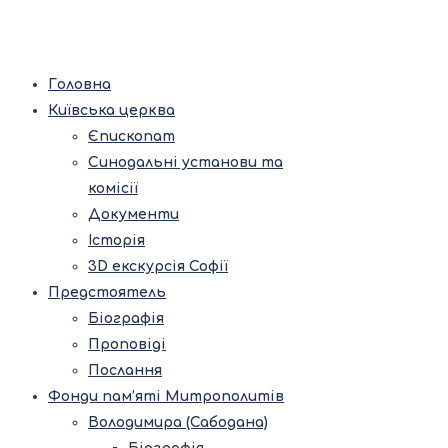
Головна
Київська церква
Єпископат
Синодальні установи та
комісії
Документи
Історія
3D екскурсія Софії
Предстоятель
Біографія
Проповіді
Послання
Фонди пам’яті Митрополитів
Володимира (Сабодана)