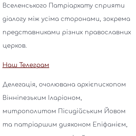
Вселенського Патріархату сприяти
діалогу між усіма сторонами, зокрема
представниками різних православних
церков.
Наш Телеграм
Делегація, очолювана архієпископом
Вінніпезьким Іларіоном,
митрополитом Пісидійським Йовом
та патріаршим дияконом Епіфанієм,