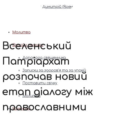
Патріарх Димитрій (Ярема)
Новини
Молитва
Вселенський
Онлайн послуги
Патріархат
Допомога священника
Записки за здоров’я та за упокій
розпочав новий
Поставити свічку
етап діалогу між
Молитви
православними
Календар