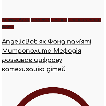
Дитяча біблія
Молитва
Новини
Новини України
Фото
AngelicBot: як Фонд пам’яті
Митрополита Мефодія
розвиває цифрову
катехизацію дітей