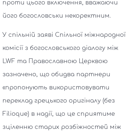
проти цього включення, вважаючи
його богословськи некоректним.
У спільній заяві Спільної міжнародної
комісії з богословського діалогу між
LWF та Православною Церквою
зазначено, що обидва партнери
«пропонують використовувати
переклад грецького оригіналу (без
Filioque) в надії, що це сприятиме
зціленню старих розбіжностей між