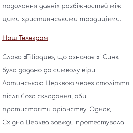
подолання давніх розбіжностей між
цими християнськими традиціями.
Наш Телеграм
Слово «Filioque», що означає «і Син»,
було додано до символу віри
Латинською Церквою через століття
після його складання, аби
протистояти аріанству. Однак,
Східна Церква завжди протестувала