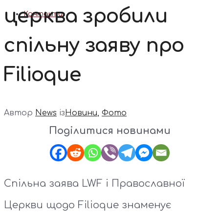
церква зробили
Контакти
спільну заяву про
Filioque
Автор
News
із
Новини
,
Фото
Поділитися новинами
Спільна заява LWF і Православної
Церкви щодо Filioque знаменує