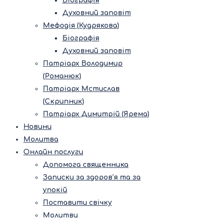
Біографія
Духовний заповіт
Мефодія (Кудрякова)
Біографія
Духовний заповіт
Патріарх Володимир
(Романюк)
Патріарх Мстислав
(Скрипник)
Патріарх Димитрій (Ярема)
Новини
Молитва
Онлайн послуги
Допомога священника
Записки за здоров’я та за
упокій
Поставити свічку
Молитви