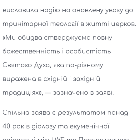
висловила надію на оновлену увагу до
тринітарної теології в житті церков.
«Ми обидва стверджуємо повну
божественність і особистість
Святого Духа, яка по-різному
виражена в східній і західній
традиціях», — зазначено в заяві.
Спільна заява є результатом понад
40 років діалогу та екуменічної