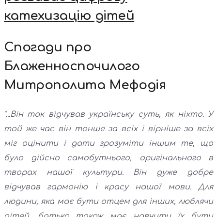
катехизацію дітей
Спогади про
Блаженноспочилого
Митрополита Мефодія
"...Він так відчував українську суть, як ніхто. У
той же час він тонше за всіх і вірніше за всіх
міг оцінити і дати зрозуміти іншим те, що
було дійсно самобутнього, оригінального в
творах нашої культури. Він дуже добре
відчував гармонію і красу нашої мови. Для
людини, яка має бути отцем для інших, люблячи
дітей, батько також має навчити їх бути