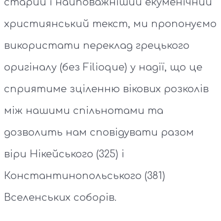
старий і найповажніший екуменічний
християнський текст, ми пропонуємо
використати переклад грецького
оригіналу (без Filioque) у надії, що це
сприятиме зціленню вікових розколів
між нашими спільнотами та
дозволить нам сповідувати разом
віри Нікейського (325) і
Константинопольського (381)
Вселенських соборів.