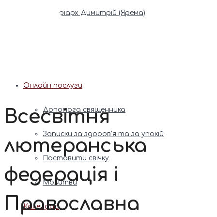
Патріарх Димитрій (Ярема)
Новини
Молитва
Онлайн послуги
Всесвітня
Допомога священника
Записки за здоров’я та за упокій
лютеранська
Поставити свічку
федерація і
Молитви
Православна
Календар