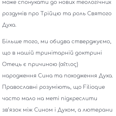
може спонукати до нових теологічних
роздумів про Трійцю та роль Святого
Духа.
Більше того, ми обидва стверджуємо,
що в нашій тринітарній доктрині
Отець є причиною (αἴτιος)
народження Сина та походження Духа.
Православні розуміють, що Filioque
часто мало на меті підкреслити
зв’язок між Сином і Духом, а лютерани