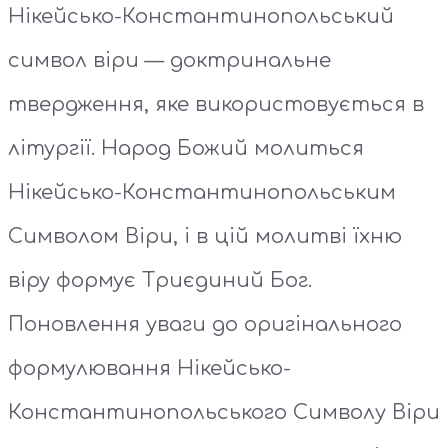
Нікейсько-Константинопольський
символ віри — доктринальне
твердження, яке використовується в
літургії. Народ Божий молиться
Нікейсько-Константинопольським
Символом Віри, і в цій молитві їхню
віру формує Триєдиний Бог.
Поновлення уваги до оригінального
формулювання Нікейсько-
Константинопольського Символу Віри