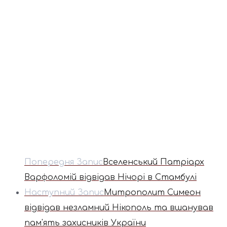
Попередня Запис
Вселенський Патріарх
Варфоломій відвідав Нічорі в Стамбулі
Наступний Запис
Митрополит Симеон
відвідав незламний Нікополь та вшанував
пам'ять захисників України