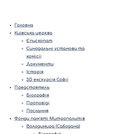
Головна
Київська церква
Єпископат
Синодальні установи та
комісії
Документи
Історія
3D екскурсія Софії
Предстоятель
Біографія
Проповіді
Послання
Фонди пам’яті Митрополитів
Володимира (Сабодана)