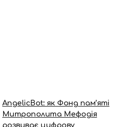
AngelicBot: як Фонд пам’яті
Митрополита Мефодія
розвиває цифрову