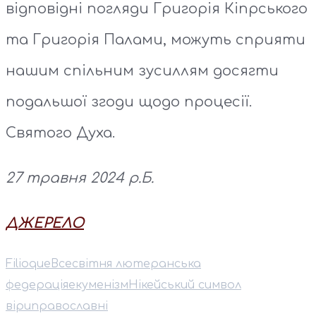
відповідні погляди Григорія Кіпрського
та Григорія Палами, можуть сприяти
нашим спільним зусиллям досягти
подальшої згоди щодо процесії.
Святого Духа.
27 травня 2024 р.Б.
ДЖЕРЕЛО
Filioque
Всесвітня лютеранська
федерація
екуменізм
Нікейський символ
віри
православні