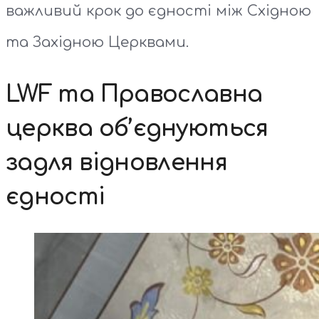
важливий крок до єдності між Східною
та Західною Церквами.
LWF та Православна
церква об’єднуються
задля відновлення
єдності