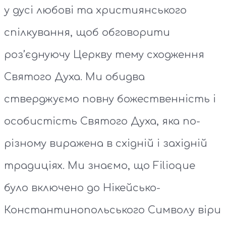
у дусі любові та християнського
спілкування, щоб обговорити
роз’єднуючу Церкву тему сходження
Святого Духа. Ми обидва
стверджуємо повну божественність і
особистість Святого Духа, яка по-
різному виражена в східній і західній
традиціях. Ми знаємо, що Filioque
було включено до Нікейсько-
Константинопольського Символу віри