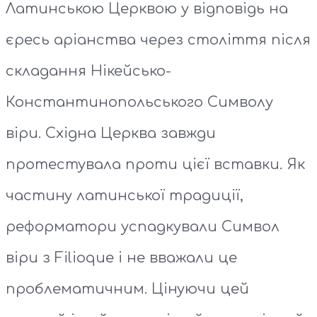
Латинською Церквою у відповідь на
єресь аріанства через століття після
складання Нікейсько-
Константинопольського Символу
віри. Східна Церква завжди
протестувала проти цієї вставки. Як
частину латинської традиції,
реформатори успадкували Символ
віри з Filioque і не вважали це
проблематичним. Цінуючи цей