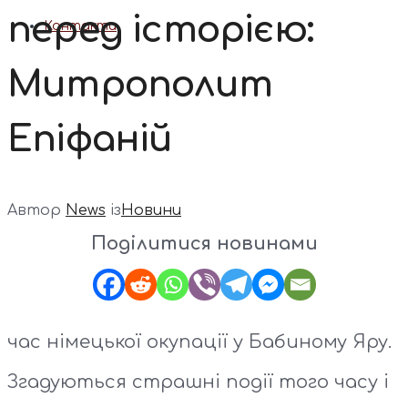
перед історією:
Контакти
Митрополит
Епіфаній
Автор
News
із
Новини
Поділитися новинами
час німецької окупації у Бабиному Яру.
Згадуються страшні події того часу і