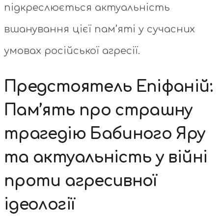
підкреслюється актуальність
вшанування цієї пам’яті у сучасних
умовах російської агресії.
Предстоятель Епіфаній:
Пам’ять про страшну
трагедію Бабиного Яру
та актуальність у війні
проти агресивної
ідеології