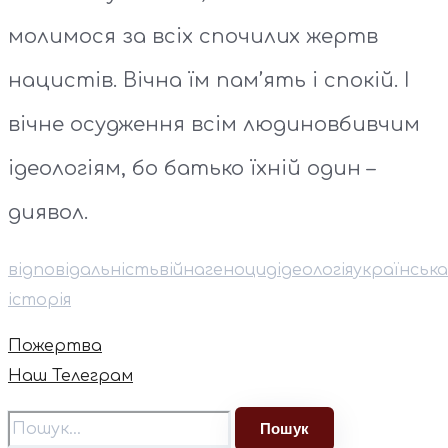
молимося за всіх спочилих жертв
нацистів. Вічна їм пам’ять і спокій. І
вічне осудження всім людиновбивчим
ідеологіям, бо батько їхній один –
диявол.
відповідальність
війна
геноцид
ідеологія
українська
історія
Пожертва
Наш Телеграм