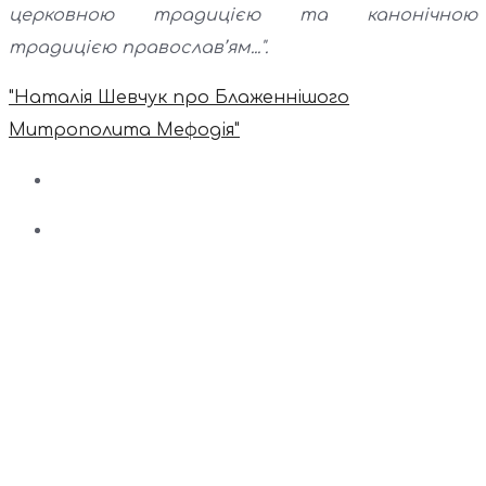
церковною традицією та канонічною
традицією православ’ям...".
"Наталія Шевчук про Блаженнішого
Митрополита Мефодія"