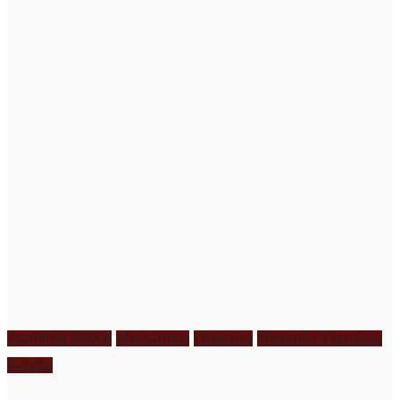
Дитяча біблія
Молитва
Новини
Новини України
Фото