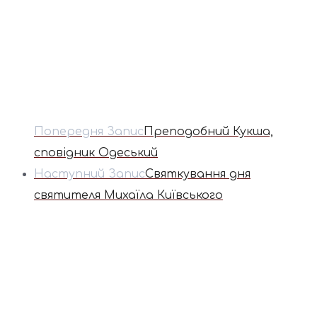
Попередня Запис
Преподобний Кукша,
сповідник Одеський
Наступний Запис
Святкування дня
святителя Михаїла Київського