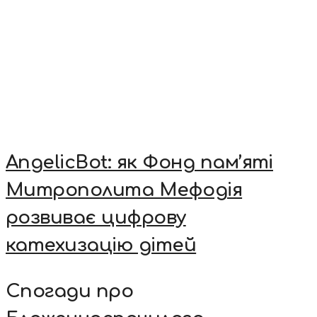
AngelicBot: як Фонд пам’яті
Митрополита Мефодія
розвиває цифрову
катехизацію дітей
Спогади про