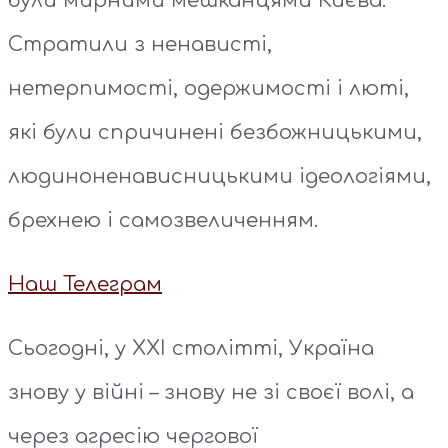
були мирними мешканцями Києва.
Стратили з ненависті,
нетерпимості, одержимості і люті,
які були спричинені безбожницькими,
людиноненависницькими ідеологіями,
брехнею і самозвеличенням.
Наш Телеграм
Сьогодні, у ХХІ столітті, Україна
знову у війні – знову не зі своєї волі, а
через агресію чергової