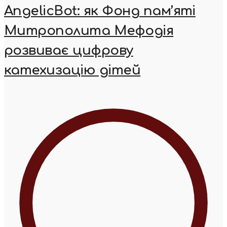
AngelicBot: як Фонд пам’яті
Митрополита Мефодія
розвиває цифрову
катехизацію дітей