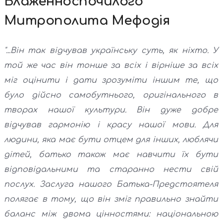
Блаженноспочилого
Митрополита Мефодія
"...Він так відчував українську суть, як ніхто. У
той же час він тонше за всіх і вірніше за всіх
міг оцінити і дати зрозуміти іншим те, що
було дійсно самобутнього, оригінального в
творах нашої культури. Він дуже добре
відчував гармонію і красу нашої мови. Для
людини, яка має бути отцем для інших, люблячи
дітей, батько також має навчити їх бути
відповідальними та старанно нести свій
послух. Заслуга нашого Батька-Предстоятеля
полягає в тому, що він зміг правильно знайти
баланс між двома цінностями: національною