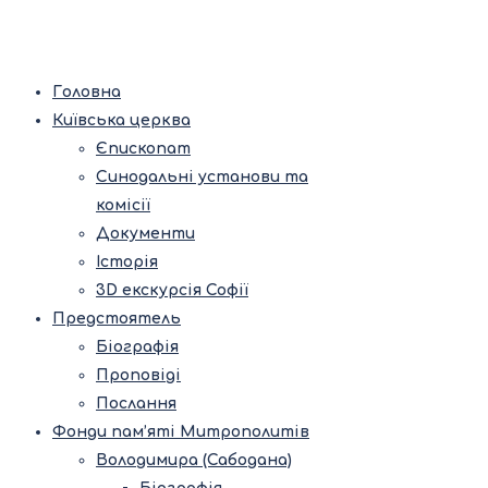
Головна
Київська церква
Єпископат
Синодальні установи та
комісії
Документи
Історія
3D екскурсія Софії
Предстоятель
Біографія
Проповіді
Послання
Фонди пам’яті Митрополитів
Володимира (Сабодана)