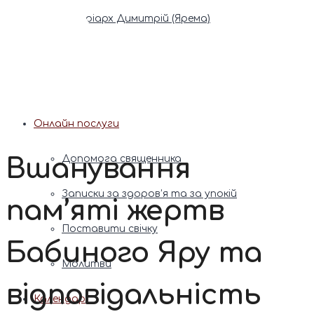
Патріарх Димитрій (Ярема)
Новини
Молитва
Онлайн послуги
Вшанування
Допомога священника
Записки за здоров’я та за упокій
пам’яті жертв
Поставити свічку
Бабиного Яру та
Молитви
відповідальність
Календар