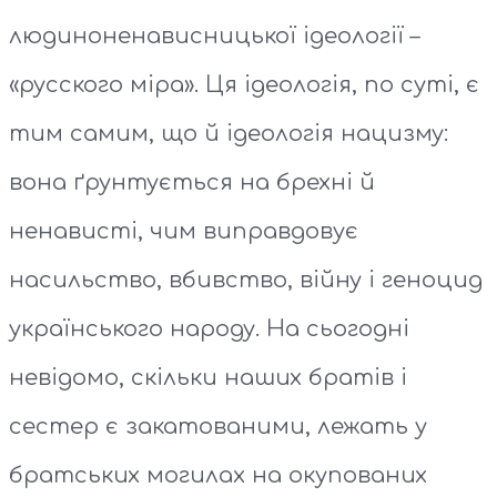
людиноненависницької ідеології –
«русского міра». Ця ідеологія, по суті, є
тим самим, що й ідеологія нацизму:
вона ґрунтується на брехні й
ненависті, чим виправдовує
насильство, вбивство, війну і геноцид
українського народу. На сьогодні
невідомо, скільки наших братів і
сестер є закатованими, лежать у
братських могилах на окупованих