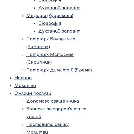
Біографія
Духовний заповіт
Мефодія (Кудрякова)
Біографія
Духовний заповіт
Патріарх Володимир
(Романюк)
Патріарх Мстислав
(Скрипник)
Патріарх Димитрій (Ярема)
Новини
Молитва
Онлайн послуги
Допомога священника
Записки за здоров’я та за
упокій
Поставити свічку
Молитви