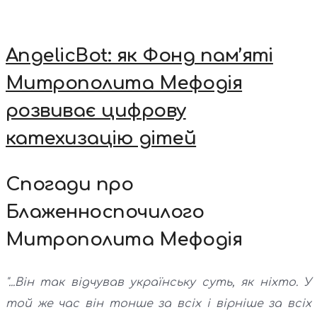
AngelicBot: як Фонд пам’яті
Митрополита Мефодія
розвиває цифрову
катехизацію дітей
Спогади про
Блаженноспочилого
Митрополита Мефодія
"...Він так відчував українську суть, як ніхто. У
той же час він тонше за всіх і вірніше за всіх