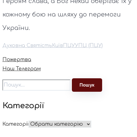
Героям слава, а Бог нехай оберігає їх у
кожному бою на шляху до перемоги
України.
Духовна Святість
Київ
ПЦУ
УПЦ (ПЦУ)
Пожертва
Наш Телеграм
Категорії
Категорії