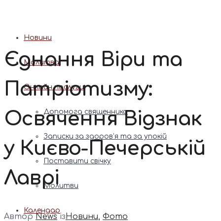
Патріарх Димитрій (Ярема)
Новини
Єднання Віри та
Молитва
Патріотизму:
Онлайн послуги
Освячення Відзнак
Допомога священника
Записки за здоров’я та за упокій
у Києво-Печерській
Поставити свічку
Лаврі
Молитви
Календар
Автор
News
із
Новини
,
Фото