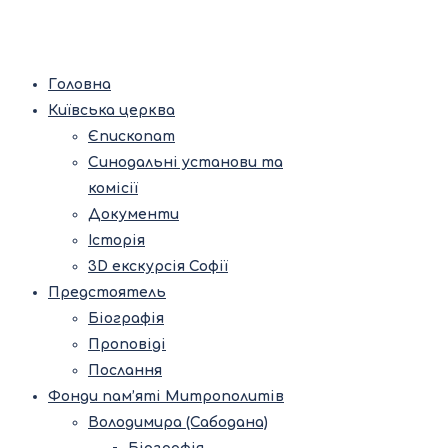
Головна
Київська церква
Єпископат
Синодальні установи та
комісії
Документи
Історія
3D екскурсія Софії
Предстоятель
Біографія
Проповіді
Послання
Фонди пам’яті Митрополитів
Володимира (Сабодана)