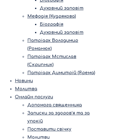
Біографія
Духовний заповіт
Мефодія (Кудрякова)
Біографія
Духовний заповіт
Патріарх Володимир
(Романюк)
Патріарх Мстислав
(Скрипник)
Патріарх Димитрій (Ярема)
Новини
Молитва
Онлайн послуги
Допомога священника
Записки за здоров’я та за
упокій
Поставити свічку
Молитви