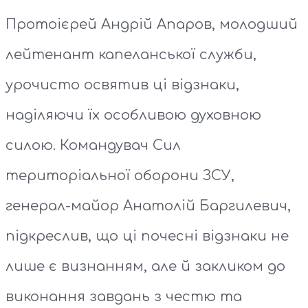
Протоієрей Андрій Апаров, молодший
лейтенант капеланської служби,
урочисто освятив ці відзнаки,
наділяючи їх особливою духовною
силою. Командувач Сил
територіальної оборони ЗСУ,
генерал-майор Анатолій Баргилевич,
підкреслив, що ці почесні відзнаки не
лише є визнанням, але й закликом до
виконання завдань з честю та