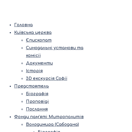
Головна
Київська церква
Єпископат
Синодальні установи та
комісії
Документи
Історія
3D екскурсія Софії
Предстоятель
Біографія
Проповіді
Послання
Фонди пам’яті Митрополитів
Володимира (Сабодана)