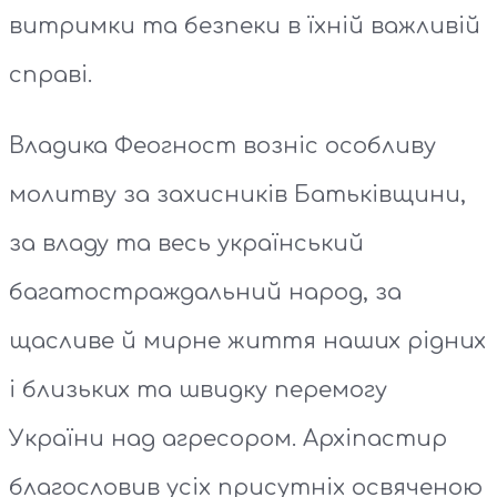
витримки та безпеки в їхній важливій
справі.
Владика Феогност возніс особливу
молитву за захисників Батьківщини,
за владу та весь український
багатостраждальний народ, за
щасливе й мирне життя наших рідних
і близьких та швидку перемогу
України над агресором. Архіпастир
благословив усіх присутніх освяченою