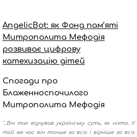
AngelicBot: як Фонд пам’яті
Митрополита Мефодія
розвиває цифрову
катехизацію дітей
Спогади про
Блаженноспочилого
Митрополита Мефодія
"...Він так відчував українську суть, як ніхто. У
той же час він тонше за всіх і вірніше за всіх