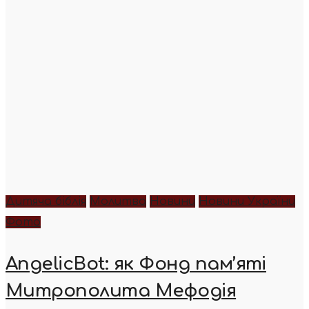
Дитяча біблія
Молитва
Новини
Новини України
Фото
AngelicBot: як Фонд пам’яті
Митрополита Мефодія