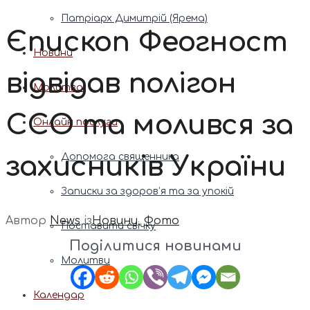
Патріарх Димитрій (Ярема)
Єпископ Феогност
Новини
відвідав полігон
Молитва
ССО та молився за
Онлайн послуги
захисників України
Допомога священника
Записки за здоров’я та за упокій
Автор
News
із
Новини
,
Фото
Поставити свічку
Поділитися новинами
Молитви
Календар