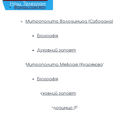
Наш Телеграм
Фонди пам’яті
Митрополита Володимира (Сабодана)
Біографія
Духовний заповіт
Митрополита Мефодія (Кудрякова)
Біографія
Духовний заповіт
Патріарх Володимир (Романюк)
Патріарх Мстислав (Скрипник)