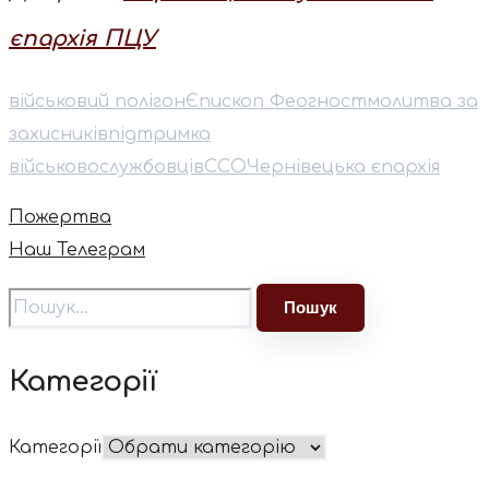
єпархія ПЦУ
військовий полігон
Єпископ Феогност
молитва за
захисників
підтримка
військовослужбовців
ССО
Чернівецька єпархія
Пожертва
Наш Телеграм
Категорії
Категорії