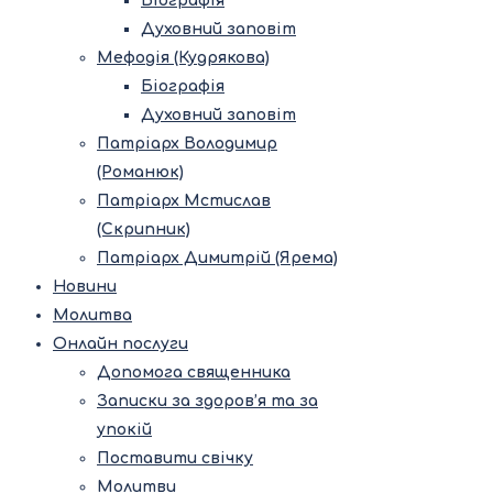
Біографія
Духовний заповіт
Мефодія (Кудрякова)
Біографія
Духовний заповіт
Патріарх Володимир
(Романюк)
Патріарх Мстислав
(Скрипник)
Патріарх Димитрій (Ярема)
Новини
Молитва
Онлайн послуги
Допомога священника
Записки за здоров’я та за
упокій
Поставити свічку
Молитви