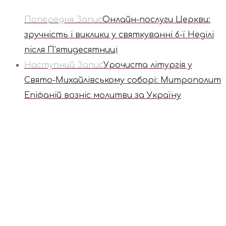
Попередня Запис
Онлайн-послуги Церкви:
зручність і виклики у святкуванні 6-ї Неділі
після П’ятидесятниці
Наступний Запис
Урочиста літургія у
Свято-Михайлівському соборі: Митрополит
Епіфаній возніс молитви за Україну