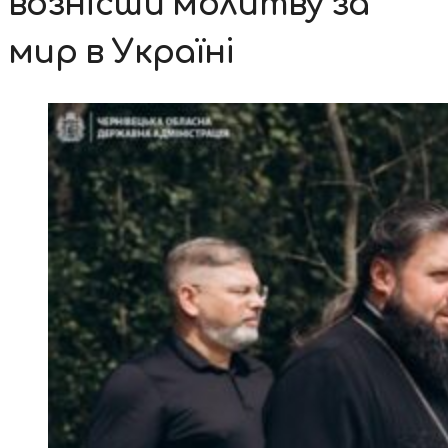
вознісши молитву за
мир в Україні