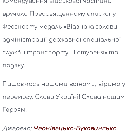
командування військової частини
вручило Преосвященному єпископу
Феогносту медаль «Відзнака голови
адміністрації державної спеціальної
служби транспорту ІІІ ступеня» та
подяку.
Пишаємось нашими воїнами, віримо у
перемогу. Слава Україні! Слава нашим
Героям!
Джерело:
Чернівецько-Буковинська